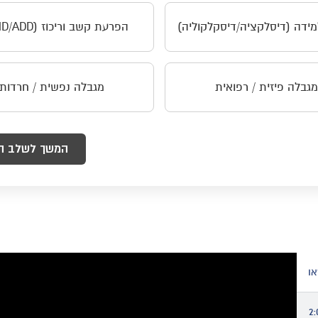
מידה (דיסלקציה/דיסקלקוליה)
הפרעת קשב וריכוז (ADHD/ADD)
מגבלה פיזית / רפואית
מגבלה נפשית / חרדות
המשך לשלב ה
2: