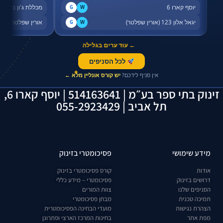
יוסף קארו 6
מכללת ג'ון ברייס,
G
W
יגאל אלון 123 (אורין שפלטר)
אורין שפלטר, שדר
G
W
← עוד ערים בגלילה
לכל הסניפים
✦
אין סניף לידכם?
יש קורס אונליין מלא ←
זינוק בתי ספר בע״מ | 514163641 | יוסף קארו 6,
תל אביב | 055-2923429
מידע שימושי
פסיכומטרי בזינוק
אודות
קורס פסיכומטרי בזינוק
דרושים בזינוק
פסיכומטרי – מידע כללי
הסניפים שלנו
צוות המורים
תמיכה טכנית
מבחן פסיכומטרי
הצהרת נגישות
מועדי הבחינה הפסיכומטרית
מפת אתר
בחינות המרכז הארצי ופתרונן