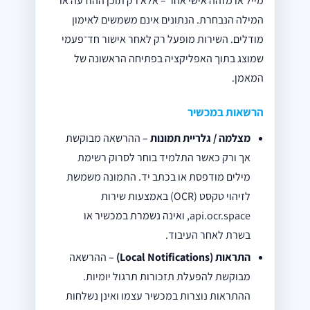
מייל או מזהה אישי אחר – אלא רק תוכן ההודעה או
המילה הנבחרת. הנתונים אינם משמשים לאימון
מודלים. השירות מופעל רק לאחר אישור חד־פעמי
שמוצג בתוך האפליקציה בפתיחה הראשונה של
המאמן.
הרשאות במכשיר
מצלמה / גלריית תמונות
– ההרשאה מבוקשת
אך ורק כאשר התלמיד בוחר לסרוק רשימת
מילים מודפסת או בכתב יד. התמונה משמשת
לזיהוי טקסט (OCR) באמצעות שירות
api.ocr.space, ואינה נשמרת במכשיר או
בשרת לאחר העיבוד.
התראות (Local Notifications)
– ההרשאה
מבוקשת להפעלת תזכורות תרגול יומיות.
ההתראות נוצרות במכשיר עצמו ואינן נשלחות