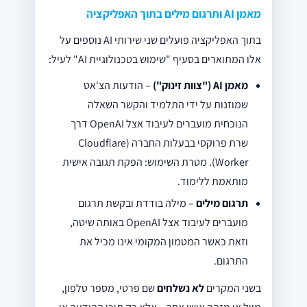
מאמן AI ותרגום מילים בתוך האפליקציה
בתוך האפליקציה פועלים שני שירותי AI נוספים על
אלו המתוארים בסעיף "שימוש בטכנולוגיית AI" לעיל:
מאמן AI ("צוות זינוק")
– הודעות הצ'אט
שמוזנות על ידי התלמיד והקשר השאלה
הנוכחית מועברים לעיבוד אצל OpenAI דרך
שרת פרוקסי בבעלות החברה (Cloudflare
Worker). מטרת השימוש: הפקת תגובה אישית
מותאמת ללימוד.
תרגום מילים
– מילה בודדת ובקשת תרגום
מועברים לעיבוד אצל OpenAI באותה שיטה,
וזאת כאשר המטמון המקומי אינו מכיל את
התרגום.
בשני המקרים
לא נשלחים
שם פרטי, מספר טלפון,