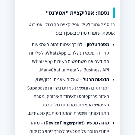
נספח: אפליקציית "אמירנט"
בנוסף לאמור לעיל, אפליקציית התרגול "אמירנט"
אוספת ושומרת מידע באופן הבא:
מספר טלפון
– לצורך אימות זהות באמצעות
קוד חד־פעמי הנשלח ב־WhatsApp. לשליחת
ההודעה אנו משתמשים בשירות WhatsApp
Business API של Meta וב־ManyChat.
תוצאות תרגול
– שאלות שענית, נכון/שגוי,
זמני תגובה ונושא; נשמרים בשירות Supabase
באזור פרנקפורט (האיחוד האירופי). מטרת
השימוש: התאמת רמת התרגול, הצגת
התקדמותך ושמירת ההתקדמות בין מכשירים.
מזהה מכשיר (Device Fingerprint)
– מזהה
ייחודי הנוצר על המכשיר לצורך זיהוי בכניסות