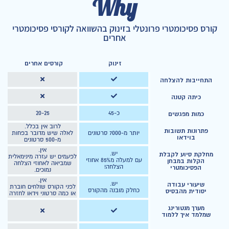
Why
קורס פסיכומטרי פרונטלי בזינוק בהשוואה לקורסי פסיכומטרי
אחרים
זינוק
קורסים אחרים
התחייבות להצלחה
כיתה קטנה
כ-45
20-25
כמות מפגשים
לרוב אין בכלל.
פתרונות תשובות
יותר מ-7000 סרטונים
לאלה שיש מדובר בפחות
בוידאו
מ-500 סרטונים
אין.
יש.
מחלקת סיוע לקבלת
לפעמים יש עזרה מינימאלית
עם למעלה מ85% אחוזי
הקלות במבחן
שמביאה לאחוזי הצלחה
הצלחה!
הפסיכומטרי
נמוכים.
אין.
יש.
שיעורי עבודה
לפני הקורס שולחים חוברת
כחלק מובנה מהקורס
יסודית מהבסיס
או כמה סרטוני וידאו לחזרה
מערך מנטורינג
שמלמד איך ללמוד