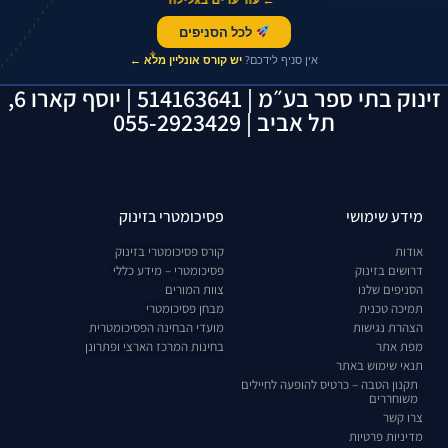
לכל הסניפים
✦
אין סניף לידכם?
יש קורס אונליין מלא ←
זינוק בתי ספר בע״מ | 514163641 | יוסף קארו 6,
תל אביב | 055-2923429
מידע שימושי
פסיכומטרי בזינוק
אודות
קורס פסיכומטרי בזינוק
דרושים בזינוק
פסיכומטרי – מידע כללי
הסניפים שלנו
צוות המורים
תמיכה טכנית
מבחן פסיכומטרי
הצהרת נגישות
מועדי הבחינה הפסיכומטרית
מפת אתר
בחינות המרכז הארצי ופתרונן
תנאי שימוש באתר
תקנון הטבה – כרטיס להופעה לחיילים
משוחררים
צרו קשר
מדיניות פרטיות