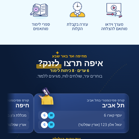
מערך וידאו
עזרה בקבלת
ספרי לימוד
מותאם להצלחה
הקלות
מותאמים
✦
מחיפה ועד באר שבע
איפה תרצו
לזנק?
✦
6 ערים · 8 כיתות לימוד
בוחרים עיר, שולחים לוויז, מגיעים ללמוד.
קורס פסיכומטרי בתל אביב
קורס פסיכומטרי בחי
תל אביב
חיפה
יוסף קארו 6
מכללת ג'ון ברייס,
G
W
יגאל אלון 123 (אורין שפלטר)
אורין שפלטר, שדר
G
W
← עוד ערים בגלילה