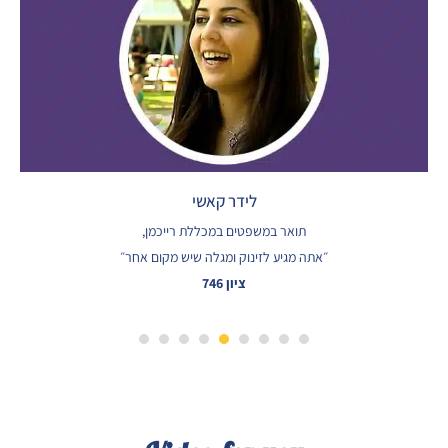
לידר קאשי
תואר במשפטים במכללת רייכמן,
״אתה מגיע לזינוק ומגלה שיש מקום אחר״
ציון 746
8
7
6
5
4
3
2
1