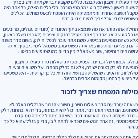
סדר פעולות חשבון הוא קבוצת כללים שקובעת בדיוק איזה חישוב צריך
לעשות ראשון כשיש לך ביטוי מתמטי מורכב. בלי כללים האלה, כל אחד היה
מקבל תשובה אחרת, והמתמטיקה היתה הופכת לכאוס מוחלט. הכללים
פשוטים למדי, אבל צריך להיות מדויק בהם:
תחילה אתה פותר את מה שנמצא בתוך הסוגריים (סוגריים עגולים, מרובעים
או כל סוג שהוא). אחר כך אתה מטפל בחזקות וצפרים (לא כמו בשלב ראשון,
אלא כשהם מופיעים בביטוי). משם אתה עובר לכפל וחילוק, בשום סדר משנה
– הם בעלי עדיפות שווה, אז אתה פשוט עוקב משמאל לימין. לבסוף, אתה
עושה חיבור וחיסור, שוב משמאל לימין בדיוק כמו שמופיעים בביטוי.
בחלק הכמותי של הבחינה הפסיכומטרית, שאלות סדר פעולות חשבון
מופיעות לא רק בצורה ישירה, אלא גם כחלק מפתרון של משוואות ובעיות
מילוליות. זו הסיבה שהשליטה בנושא הזה היא כל כך קריטית – היא משפיעה
על ביצועיך בהמון מקומות אחרים בבחינה.
מילות המפתח שצריך לזכור
כשאתה עובד עם סדר פעולות חשבון, חשוב שתזכור שהכללים האלה לא
משתנים. הם תמיד אותו דבר. אתה יכול להיות בחנות, בדירה או בתחנת דלק
– סדר פעולות חשבון הוא אותו דבר. כשאתה מתחיל למידה ממוקדת
לפסיכומטרי, זה אחד הנושאים שכדאי להתחיל בו, בדיוק בגלל שהוא כל כך
בסיסי.
אם אתה רוצה לשפר את הביצועים שלך בחלק הכמותי, תרגול סדיר של