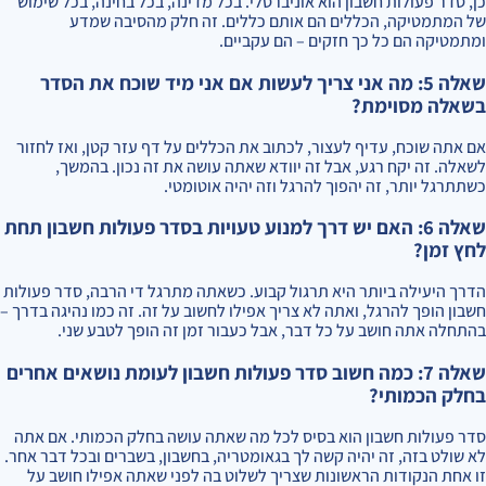
כן, סדר פעולות חשבון הוא אוניברסלי. בכל מדינה, בכל בחינה, בכל שימוש
של המתמטיקה, הכללים הם אותם כללים. זה חלק מהסיבה שמדע
ומתמטיקה הם כל כך חזקים – הם עקביים.
שאלה 5: מה אני צריך לעשות אם אני מיד שוכח את הסדר
בשאלה מסוימת?
אם אתה שוכח, עדיף לעצור, לכתוב את הכללים על דף עזר קטן, ואז לחזור
לשאלה. זה יקח רגע, אבל זה יוודא שאתה עושה את זה נכון. בהמשך,
כשתתרגל יותר, זה יהפוך להרגל וזה יהיה אוטומטי.
שאלה 6: האם יש דרך למנוע טעויות בסדר פעולות חשבון תחת
לחץ זמן?
הדרך היעילה ביותר היא תרגול קבוע. כשאתה מתרגל די הרבה, סדר פעולות
חשבון הופך להרגל, ואתה לא צריך אפילו לחשוב על זה. זה כמו נהיגה בדרך –
בהתחלה אתה חושב על כל דבר, אבל כעבור זמן זה הופך לטבע שני.
שאלה 7: כמה חשוב סדר פעולות חשבון לעומת נושאים אחרים
בחלק הכמותי?
סדר פעולות חשבון הוא בסיס לכל מה שאתה עושה בחלק הכמותי. אם אתה
לא שולט בזה, זה יהיה קשה לך בגאומטריה, בחשבון, בשברים ובכל דבר אחר.
זו אחת הנקודות הראשונות שצריך לשלוט בה לפני שאתה אפילו חושב על