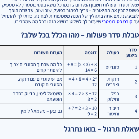
שאלות סדר פעולות חשבון הוא חובה. וכמו כל נושא בפסיכומטרי, לא מספיק
פשוט להבין את התיאוריה – צריך לפתור בפועל, שוב ושוב, עד שזה הופך
לטבע שני. אם אתה בתהליך של הכנה משמעותית לבחינה, כדאי לך להתחיל
עם
קורס פסיכומטרי
שיעזור לך לשלוט בנושא הזה ובכל מה שמסביבו.
טבלת סדר פעולות – מהו הכלל בכל שלב?
סדר
פעולה
דוגמה
הערות חשובות
ביצוע
8 + (3 × 2) = 8 +
כל מה שבתוך הסוגריים צריך
1
סוגריים
6 = 14
להיפתר קודם
חזקות
2³ + 4 = 8 + 4 =
אם יש סוגריים עם חזקה,
2
וצפרים
12
הסוגריים קודם
כפל
12 ÷ 3 × 2 = 4 ×
משמאל לימין, בדיוק בסדר
3
וחילוק
2 = 8
הופעתם
חיבור
10 – 3 + 2 = 7 +
4
גם כאן – משמאל לימין
וחיסור
2 = 9
שאלת תרגול – בואו נתרגל