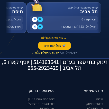
קורס פסיכומטרי בתל אביב
קורס פסיכומטרי בחי
תל אביב
חיפה
יוסף קארו 6
מכללת ג'ון ברייס,
G
W
יגאל אלון 123 (אורין שפלטר)
אורין שפלטר, שדר
G
W
← עוד ערים בגלילה
לכל הסניפים
✦
אין סניף לידכם?
יש קורס אונליין מלא ←
זינוק בתי ספר בע״מ | 514163641 | יוסף קארו 6,
תל אביב | 055-2923429
מידע שימושי
פסיכומטרי בזינוק
אודות
קורס פסיכומטרי בזינוק
דרושים בזינוק
פסיכומטרי – מידע כללי
הסניפים שלנו
צוות המורים