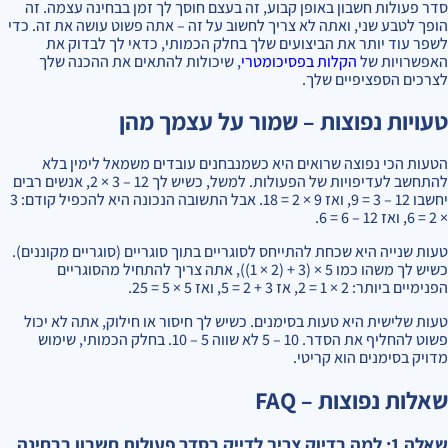
סדר פעולות חשבון באופן קבוע, זה בעצם חוסך לך זמן בבחינה עצמה. זה
הופך לטבע שני, ואתה לא צריך לחשוב על זה – אתה פשוט עושה את זה. כדי
לשפר עוד יותר את הביצועים שלך בחלק הכמותי, כדאי לך לבדוק את
האפשרויות של
הקלות בפסיכומטרי
, שיכולות להתאים את ההכנה שלך
לצרכים הספציפיים שלך.
טעויות נפוצות – שמור על עצמך מהן
הטעות הכי נפוצה שרואים היא כשמנבחנים עובדים משמאל לימין בלא
להתחשב לעדיפויות של הפעולות. למשל, כשיש לך 12 – 3 × 2, אנשים רבים
יחשבו 12 – 3 = 9, ואז 9 × 2 = 18. אבל התשובה הנכונה היא להכפיל קודם: 3
× 2 = 6, ואז 12 – 6 = 6.
טעות שנייה היא שכחת להתייחס לסוגריים בתוך סוגריים (סוגריים מקוננים).
כשיש לך משהו כמו 5 × (3 + (2 × 1)), אתה צריך להתחיל מהסוגריים
הפנימיים ביותר: 2 × 1 = 2, אז 3 + 2 = 5, ואז 5 × 5 = 25.
טעות שלישית היא טעות בסימנים. כשיש לך חיסור או חילוק, אתה לא יכול
פשוט להחליף את הסדר. 10 – 5 לא שווה 5 – 10. בחלק הכמותי, שימוש
מדויק בסימנים הוא קריטי.
שאלות נפוצות – FAQ
שאלה 1: למה בדיוק צריך לדייק בסדר פעולות חשבון בבחינה