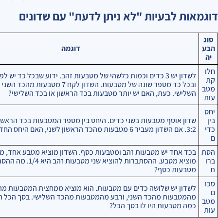
דוגמאות לבעיות "לא ניתן לדעת" עם שדונים
סוג
הבע
דוגמה
יה
חלו
קת
ובכל כד מספר שונה של מטבעות. השדון לקח 7 מטב
מטב
השלישי. כעת, האם יש יותר מטבעות בכד הראשון או בכד השלישי?
עות
יחס
בין
שדון אוסף מטבעות בשני כדים. היחס בין מספר המטבעות בכד הראשון
כדי
3:2. אם השדון מעביר 6 מטבעות מהכד הראשון לשני, האם היחס החדש הוא 1:1?
ם
הסת
בכד אחד יש מטבעות זהב ומטבעות כסף. השדון מוציא מטבע אחד, מחז
ברו
מוציא מטבע. ההסתברות להוציא
ת
מטבעות כסף?
סכו
לשדון יש שלושה כדים עם מטבעות. הוא מוציא ממחצית המטבעות מה
ם
מטב
כמה מטבעות היו לו בסך הכל?
עות