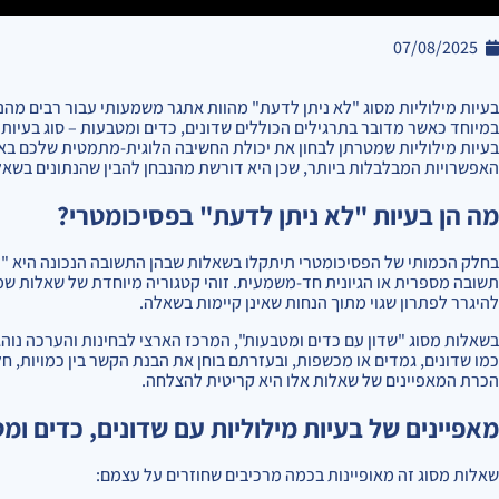
07/08/2025
בעיות מילוליות מסוג "לא ניתן לדעת" מהוות אתגר משמעותי עבור רבים מ
במיוחד כאשר מדובר בתרגילים הכוללים שדונים, כדים ומטבעות – סוג בעיו
בעיות מילוליות שמטרתן לבחון את יכולת החשיבה הלוגית-מתמטית שלכם בא
האפשרויות המבלבלות ביותר, שכן היא דורשת מהנבחן להבין שהנתונים בשאל
מה הן בעיות "לא ניתן לדעת" בפסיכומטרי?
בחלק הכמותי של הפסיכומטרי תיתקלו בשאלות שבהן התשובה הנכונה היא "לא
תשובה מספרית או הגיונית חד-משמעית. זוהי קטגוריה מיוחדת של שאלות ש
להיגרר לפתרון שגוי מתוך הנחות שאינן קיימות בשאלה.
בשאלות מסוג "שדון עם כדים ומטבעות", המרכז הארצי לבחינות והערכה נוהג
כמו שדונים, גמדים או מכשפות, ובעזרתם בוחן את הבנת הקשר בין כמויות, ח
הכרת המאפיינים של שאלות אלו היא קריטית להצלחה.
מאפיינים של בעיות מילוליות עם שדונים, כדים ומ
שאלות מסוג זה מאופיינות בכמה מרכיבים שחוזרים על עצמם: