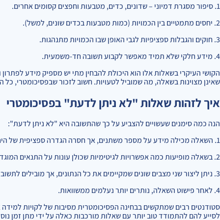
1. סיפור מסגרת דמיוני – שדונים, כדים, מטבעות וחפצים קסומים אחרים.
2. יחסים מתמטיים בין הכמויות (כמות מטבעות בכדים שונים, למשל).
3. חוקים והגבלות ספציפיות לגבי האופן שבו הכמויות מתנהגות.
4. מידע חלקי שלא תמיד מאפשר לקבוע תשובה חד-משמעית.
הקושי העיקרי בשאלות אלו הוא היכולת להבחין מתי יש מספיק מידע לפתרון 
שאינן מצוינות בשאלה, מה שמוביל לטעויות. חשוב לזכור שבפסיכומטרי, כל 
איך לזהות שאלות "לא ניתן לדעת" בפסיכומטרי
הנה כמה סימנים שעשויים להצביע על כך שהתשובה היא "לא ניתן לדעת":
1. השאלה מכילה מידע על מספר משתנים, אך חסרה הגדרה ספציפית של היחס ביניהם.
2. בשאלה מופיעות כמה אפשרויות לגיטימיות שכולן עונות על התנאים המוגדרים.
3. ניתן ליצור שני מצבים שונים שמקיימים את כל הנתונים, אך מובילים לתשובות שונות.
4. לאחר פישוט השאלה, נותרים יותר נעלמים ממשוואות.
סטודנטים רבים שמתקשים בבחינה הפסיכומטרית מסיבות של לקויות למידה או 
לסייע להם להתמודד טוב יותר עם שאלות מורכבות כאלה על ידי מתן זמן נוסף