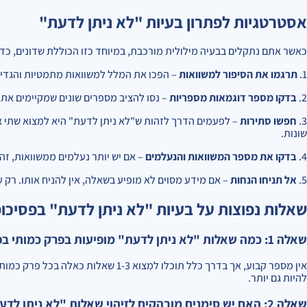
אסטרטגיות לפתרון בעיות "לא ניתן לדעת"
כאשר אתם נתקלים בבעיה מילולית מורכבת, במיוחד כזו הכוללת שדונים, כד
1.
תרגמו את הסיפור למשוואות
– הפכו את המלל למשוואות מתמטיות והגדירו
2.
בדקו מספר דוגמאות מספריות
– נסו להציב מספרים שונים שמקיימים את 
3.
חפשו סתירות
– לפעמים הדרך לזהות ש"לא ניתן לדעת" היא למצוא שתי אפ
שונות.
4.
בדקו את מספר המשוואות והנעלמים
– אם יש יותר נעלמים ממשוואות, ז
5.
אל תניחו הנחות
– אם מידע מסוים לא מופיע בשאלה, אין להניח אותו. רק 
שאלות נפוצות על בעיות "לא ניתן לדעת" בפסיכו
שאלה 1: כמה שאלות "לא ניתן לדעת" מופיעות בפרק כמותי בפסיכומטרי?
אין מספר קבוע, אך בדרך כלל תוכלו למצוא 
להיות גם יותר.
שאלה 2: האם יש סימנים מובהקים לזיהוי שאלות "לא ניתן לדעת"?