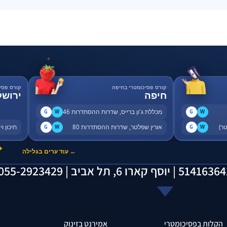
✦
✦
קורס פסיכומטרי בחיפה
קורס פסי
חיפה
ירושל
מכללת ג'ון ברייס, שדרות ההסתדרות 46
G
W
G
W
אורין שפלטר, שדרות ההסתדרות 80
תיכון ויצו, 
G
W
G
W
✦
← עוד ערים בגלילה
הקלות בפסיכומטרי
אמירנט בזינוק