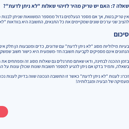
שאלה 7: האם יש טריק מהיר לזיהוי שאלות "לא ניתן לדעת"?
אין טריק בטוח, אך אם מספר הנעלמים גדול ממספר המשוואות שניתן לבנות מהנ
להציב שני ערכים שונים שמקיימים את כל התנאים, התשובה היא בוודאות "לא 
סיכום
בעיות מילוליות מסוג "לא ניתן לדעת" עם שדונים, כדים ומטבעות הן חלק א
הנתונים אינם מספיקים לקביעת תשובה חד-משמעית היא כישור חשוב שמשקף 
בזמן ההכנה לבחינה, ודאו שאתם מתרגלים גם שאלות מסוג זה ומפתחים את הי
בשאלה, ותמיד בדקו אם ניתן להגיע למספר תשובות שונות שכולן עונות על הת
זכרו: לענות "לא ניתן לדעת" כאשר זו התשובה הנכונה שווה בדיוק לענות נכון
מעמיקה של הבעיה ומגבלותיה!