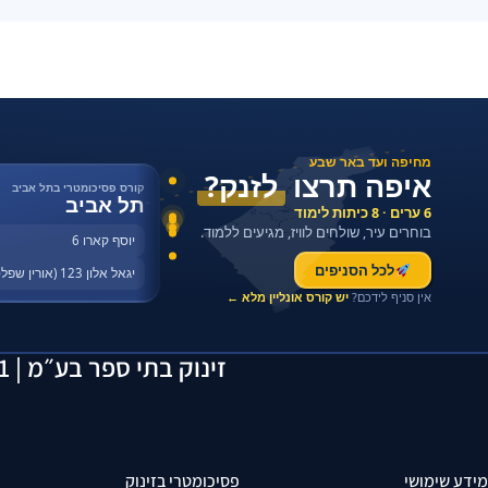
מחיפה ועד באר שבע
איפה תרצו
לזנק?
קורס פסיכומטרי בתל אביב
תל אביב
6 ערים · 8 כיתות לימוד
בוחרים עיר, שולחים לוויז, מגיעים ללמוד.
יוסף קארו 6
לכל הסניפים
יגאל אלון 123 (אורין שפלטר)
אין סניף לידכם?
יש קורס אונליין מלא ←
זינוק בתי ספר בע״מ | 514163641 | יוסף קארו 6, תל אביב | 055-2923429
מידע שימושי
פסיכומטרי בזינוק