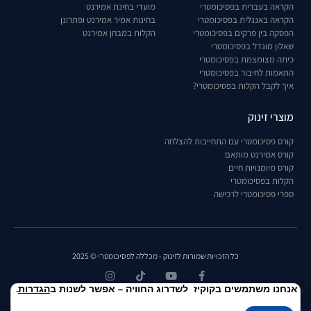
הקראה בעברית בפסיכומטרי
מועדי בחינת אמירנט
הקראה באנגלית בפסיכומטרי
בחינות אמיר אמירנט ופתרונן
הפסקה בין פרקים בפסיכומטרי
הקלות במבחן אמירנט
שאלון מוגדל בפסיכומטרי
כיתה מצומצמת בפסיכומטרי
התאמות לחיבור בפסיכומטרי
איך לקבל הקלות בפסיכומטרי?
מוצרי זינוק
קורס פסיכומטרי עם התחייבות להצלחה
קורס אמירנט מותאם
קורס מיומנויות חיים
הקלות בפסיכומטרי
ספרי פסיכומטרי לרכישה
כל הזכויות שמורות לזינוק - מכללה לפסיכומטרי © 2025
אנחנו משתמשים בקוקיז לשדרוג החוויה – אפשר לשנות ב
הגדרות
.