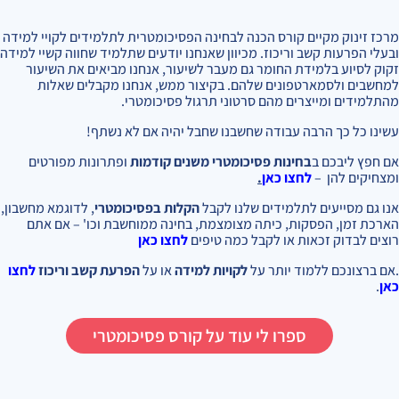
מרכז זינוק מקיים קורס הכנה לבחינה הפסיכומטרית לתלמידים לקויי למידה
ובעלי הפרעות קשב וריכוז. מכיוון שאנחנו יודעים שתלמיד שחווה קשיי למידה
זקוק לסיוע בלמידת החומר גם מעבר לשיעור, אנחנו מביאים את השיעור
למחשבים ולסמארטפונים שלהם. בקיצור ממש, אנחנו מקבלים שאלות
מהתלמידים ומייצרים מהם סרטוני תרגול פסיכומטרי.
עשינו כל כך הרבה עבודה שחשבנו שחבל יהיה אם לא נשתף!
אם חפץ ליבכם ב
בחינות פסיכומטרי משנים קודמות
ופתרונות מפורטים
ומצחיקים להן –
לחצו כאן
.
אנו גם מסייעים לתלמידים שלנו לקבל
הקלות בפסיכומטרי
, לדוגמא מחשבון,
הארכת זמן, הפסקות, כיתה מצומצמת, בחינה ממוחשבת וכו' – אם אתם
רוצים לבדוק זכאות או לקבל כמה טיפים
לחצו כאן
.אם ברצונכם ללמוד יותר על
לקויות למידה
או על
הפרעת קשב וריכוז
לחצו
כאן
.
ספרו לי עוד על קורס פסיכומטרי