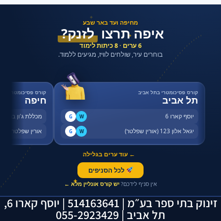
✦
מחיפה ועד באר שבע
איפה תרצו
לזנק?
✦
6 ערים · 8 כיתות לימוד
בוחרים עיר, שולחים לוויז, מגיעים ללמוד.
קורס פסיכומטרי בתל אביב
קורס פסיכומטרי בחי
תל אביב
חיפה
יוסף קארו 6
מכללת ג'ון ברייס,
G
W
יגאל אלון 123 (אורין שפלטר)
אורין שפלטר, שדר
G
W
← עוד ערים בגלילה
לכל הסניפים
✦
אין סניף לידכם?
יש קורס אונליין מלא ←
זינוק בתי ספר בע״מ | 514163641 | יוסף קארו 6,
תל אביב | 055-2923429