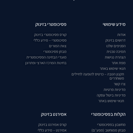
מידע שימושי
פסיכומטרי בזינוק
אודות
קורס פסיכומטרי בזינוק
דרושים בזינוק
פסיכומטרי – מידע כללי
הסניפים שלנו
צוות המורים
תמיכה טכנית
מבחן פסיכומטרי
הצהרת נגישות
מועדי הבחינה הפסיכומטרית
מפת אתר
בחינות המרכז הארצי ופתרונן
תנאי שימוש באתר
תקנון הטבה – כרטיס להופעה לחיילים
משוחררים
צרו קשר
מדיניות פרטיות
מדיניות ביטול עסקה
תנאי שימוש באתר
הקלות בפסיכומטרי
אמירנט בזינוק
מחשבון בפסיכומטרי
קורס אמירנט בזינוק
מבחן ממוחשב (מפע״ם)
אמירנט – מידע כללי