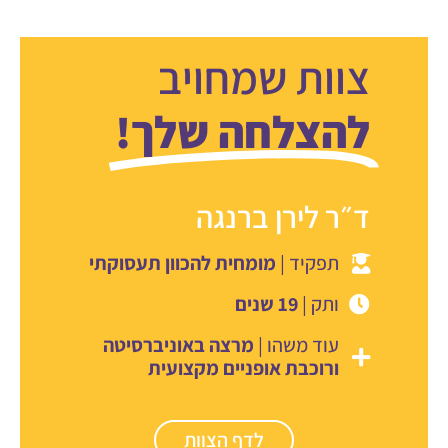
צוות שמחויב
להצלחה שלך!
ד״ר יובל סטארק
תפקיד |
מדריך בסניף ת״א
ותק |
14 שנים
עוד משהו |
רופא וטייס מוסמך
לדף הצוות