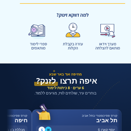
למה דווקא זינוק?
מערך וידאו
עזרה בקבלת
ספרי לימוד
מותאם להצלחה
הקלות
מותאמים
✦
מחיפה ועד באר שבע
איפה תרצו
לזנק?
✦
6 ערים · 8 כיתות לימוד
בוחרים עיר, שולחים לוויז, מגיעים ללמוד.
קורס פסיכומטרי בתל אביב
קורס פסיכומטרי בחי
תל אביב
חיפה
יוסף קארו 6
מכללת ג'ון ברייס,
G
W