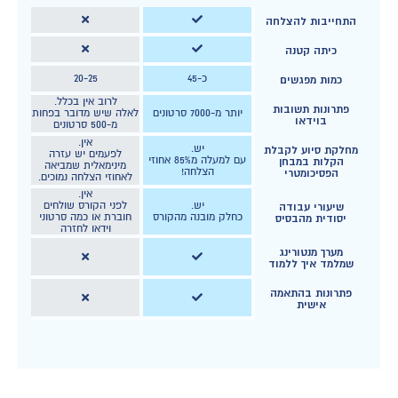
התחייבות להצלחה
כיתה קטנה
כ-45
20-25
כמות מפגשים
לרוב אין בכלל.
פתרונות תשובות
יותר מ-7000 סרטונים
לאלה שיש מדובר בפחות
בוידאו
מ-500 סרטונים
אין.
יש.
מחלקת סיוע לקבלת
לפעמים יש עזרה
עם למעלה מ85% אחוזי
הקלות במבחן
מינימאלית שמביאה
הצלחה!
הפסיכומטרי
לאחוזי הצלחה נמוכים.
אין.
יש.
לפני הקורס שולחים
שיעורי עבודה
כחלק מובנה מהקורס
חוברת או כמה סרטוני
יסודית מהבסיס
וידאו לחזרה
מערך מנטורינג
שמלמד איך ללמוד
פתרונות בהתאמה
אישית