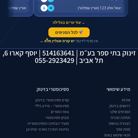
יגאל אלון 123 (אורין שפלטר)
אורין שפלטר, שדר
G
W
← עוד ערים בגלילה
לכל הסניפים
✦
אין סניף לידכם?
יש קורס אונליין מלא ←
זינוק בתי ספר בע״מ | 514163641 | יוסף קארו 6,
תל אביב | 055-2923429
מידע שימושי
פסיכומטרי בזינוק
אודות
קורס פסיכומטרי בזינוק
דרושים בזינוק
פסיכומטרי – מידע כללי
הסניפים שלנו
צוות המורים
תמיכה טכנית
מבחן פסיכומטרי
הצהרת נגישות
מועדי הבחינה הפסיכומטרית
מפת אתר
בחינות המרכז הארצי ופתרונן
תנאי שימוש באתר