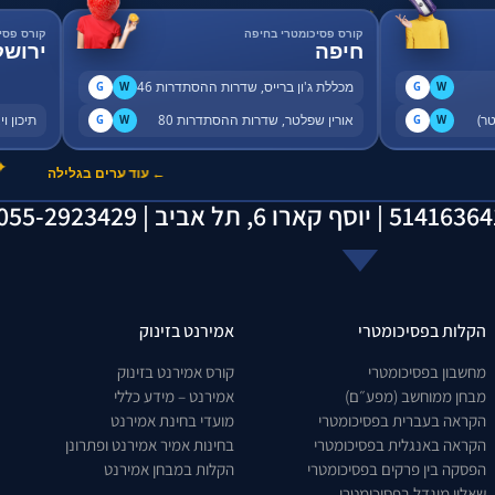
✦
קורס פסיכומטרי בחיפה
קורס פסי
חיפה
ירושל
מכללת ג'ון ברייס, שדרות ההסתדרות 46
G
W
G
W
אורין שפלטר, שדרות ההסתדרות 80
תיכון ויצו, 
G
W
G
W
✦
← עוד ערים בגלילה
הקלות בפסיכומטרי
אמירנט בזינוק
מחשבון בפסיכומטרי
קורס אמירנט בזינוק
מבחן ממוחשב (מפע״ם)
אמירנט – מידע כללי
הקראה בעברית בפסיכומטרי
מועדי בחינת אמירנט
הקראה באנגלית בפסיכומטרי
בחינות אמיר אמירנט ופתרונן
הפסקה בין פרקים בפסיכומטרי
הקלות במבחן אמירנט
שאלון מוגדל בפסיכומטרי