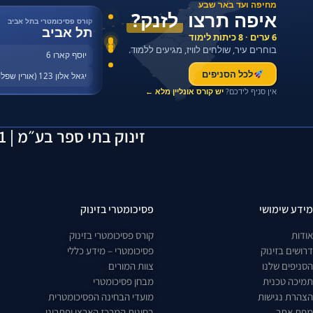
מחיפה ועד באר שבע
איפה תרצו
לזנק?
קורס פסיכומטרי בתל אביב
תל אביב
6 ערים · 8 כיתות לימוד
בוחרים עיר, שולחים לוויז, מגיעים ללמוד.
יוסף קארו 6
לכל הסניפים
יגאל אלון 123 (אורין שפלטר)
אין סניף לידכם?
יש קורס אונליין מלא ←
זינוק בתי ספר בע״מ | 514163641 | יוסף קארו 6, תל אביב | 055-2923429
מידע שימושי
פסיכומטרי בזינוק
אודות
קורס פסיכומטרי בזינוק
דרושים בזינוק
פסיכומטרי – מידע כללי
הסניפים שלנו
צוות המורים
תמיכה טכנית
מבחן פסיכומטרי
הצהרת נגישות
מועדי הבחינה הפסיכומטרית
מפת אתר
בחינות המרכז הארצי ופתרונן