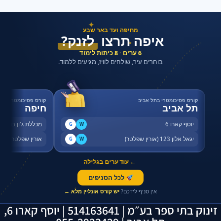
✦
מחיפה ועד באר שבע
איפה תרצו
לזנק?
✦
6 ערים · 8 כיתות לימוד
בוחרים עיר, שולחים לוויז, מגיעים ללמוד.
קורס פסיכומטרי בתל אביב
קורס פסיכומטרי בחי
תל אביב
חיפה
יוסף קארו 6
מכללת ג'ון ברייס,
G
W
יגאל אלון 123 (אורין שפלטר)
אורין שפלטר, שדר
G
W
← עוד ערים בגלילה
לכל הסניפים
✦
אין סניף לידכם?
יש קורס אונליין מלא ←
זינוק בתי ספר בע״מ | 514163641 | יוסף קארו 6,