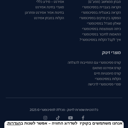
מבחן ממוחשב (מפע״ם)
אמירנט – מידע כללי
הקראה בעברית בפסיכומטרי
מועדי בחינת אמירנט
הקראה באנגלית בפסיכומטרי
בחינות אמיר אמירנט ופתרונן
הפסקה בין פרקים בפסיכומטרי
הקלות במבחן אמירנט
שאלון מוגדל בפסיכומטרי
כיתה מצומצמת בפסיכומטרי
התאמות לחיבור בפסיכומטרי
איך לקבל הקלות בפסיכומטרי?
מוצרי זינוק
קורס פסיכומטרי עם התחייבות להצלחה
קורס אמירנט מותאם
קורס מיומנויות חיים
הקלות בפסיכומטרי
ספרי פסיכומטרי לרכישה
כל הזכויות שמורות לזינוק - מכללה לפסיכומטרי © 2025
אנחנו משתמשים בקוקיז לשדרוג החוויה – אפשר לשנות ב
הגדרות
.