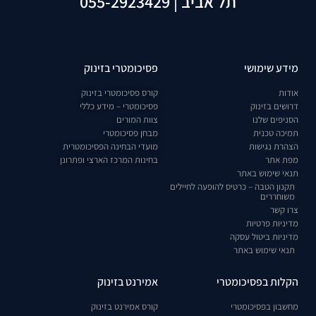
תל אביב | 055-2923429
מידע שימושי
פסיכומטרי בזינוק
אודות
קורס פסיכומטרי בזינוק
דרושים בזינוק
פסיכומטרי – מידע כללי
הסניפים שלנו
צוות המורים
תמיכה טכנית
מבחן פסיכומטרי
הצהרת נגישות
מועדי הבחינה הפסיכומטרית
מפת אתר
בחינות המרכז הארצי ופתרונן
תנאי שימוש באתר
תקנון הטבה – כרטיס להופעה לחיילים
משוחררים
צרו קשר
מדיניות פרטיות
מדיניות ביטול עסקה
תנאי שימוש באתר
הקלות בפסיכומטרי
אמירנט בזינוק
מחשבון בפסיכומטרי
קורס אמירנט בזינוק