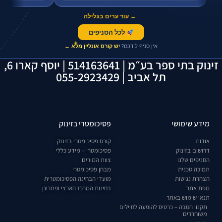
← עוד ערים בגלילה
לכל הסניפים
✦
אין סניף לידכם?
יש קורס אונליין מלא ←
זינוק בתי ספר בע״מ | 514163641 | יוסף קארו 6,
תל אביב | 055-2923429
מידע שימושי
פסיכומטרי בזינוק
אודות
קורס פסיכומטרי בזינוק
דרושים בזינוק
פסיכומטרי – מידע כללי
הסניפים שלנו
צוות המורים
תמיכה טכנית
מבחן פסיכומטרי
הצהרת נגישות
מועדי הבחינה הפסיכומטרית
מפת אתר
בחינות המרכז הארצי ופתרונן
תנאי שימוש באתר
תקנון הטבה – כרטיס להופעה לחיילים
משוחררים