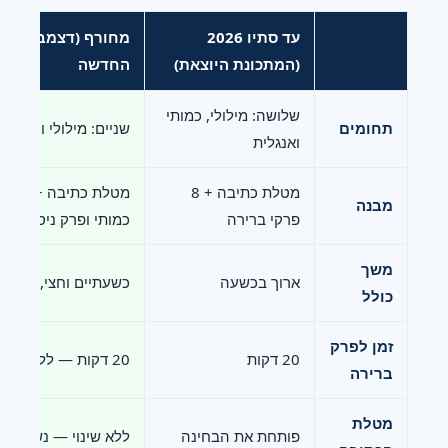
עד סתיו 2026
(המתכונת היוצאת)
החדשה
שלושה: מילולי, כמותי
תחומים
שניים: מילולי וכמותי
ואנגלית
מטלת כתיבה + 8
מבנה
פרקי ברירה
כמותי ופרק ניסיוני א
משך
ארוך בכשעה
כשעתיים וחצי, כולל 
כולל
זמן לפרק
20 דקות
20 דקות — ללא שינוי
ברירה
מטלת
פותחת את הבחינה
ללא שינוי — נשארת 