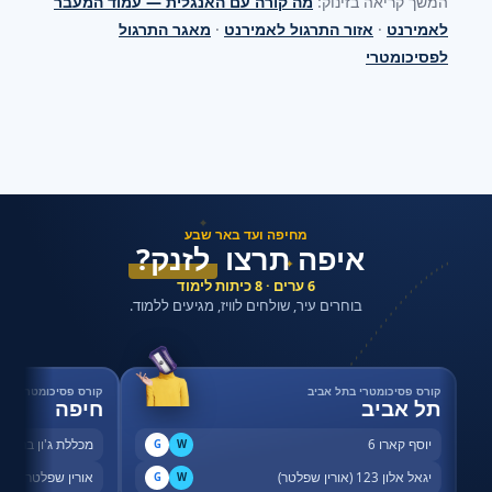
המשך קריאה בזינוק:
מה קורה עם האנגלית — עמוד המעבר
לאמירנט
·
אזור התרגול לאמירנט
·
מאגר התרגול
לפסיכומטרי
✦
מחיפה ועד באר שבע
איפה תרצו
לזנק?
✦
6 ערים · 8 כיתות לימוד
בוחרים עיר, שולחים לוויז, מגיעים ללמוד.
קורס פסיכומטרי בתל אביב
קורס פסיכומטרי בחי
תל אביב
חיפה
יוסף קארו 6
מכללת ג'ון ברייס,
G
W
יגאל אלון 123 (אורין שפלטר)
אורין שפלטר, שדר
G
W