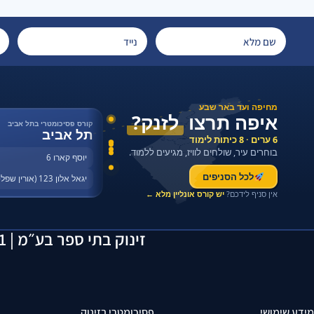
מחיפה ועד באר שבע
איפה תרצו
לזנק?
קורס פסיכומטרי בתל אביב
תל אביב
6 ערים · 8 כיתות לימוד
בוחרים עיר, שולחים לוויז, מגיעים ללמוד.
יוסף קארו 6
לכל הסניפים
יגאל אלון 123 (אורין שפלטר)
אין סניף לידכם?
יש קורס אונליין מלא ←
זינוק בתי ספר בע״מ | 514163641 | יוסף קארו 6, תל אביב | 055-2923429
מידע שימושי
פסיכומטרי בזינוק