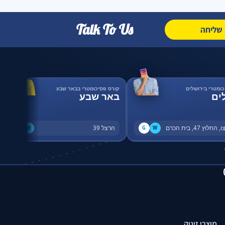
Talk To Us
שליחה
כומטרי בירושלים
קורס פסיכומטרי בבאר שבע
ים
באר שבע
החלוץ 47, בית הכרם
הרצל 39
G
W
G
W
מוצרי זינוק