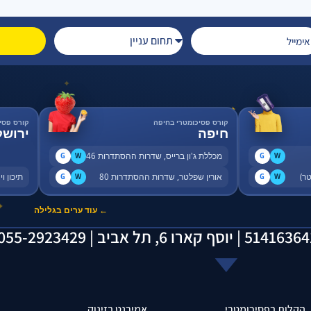
✦
✦
קורס פסיכומטרי בחיפה
קורס פסי
חיפה
ירושל
מכללת ג'ון ברייס, שדרות ההסתדרות 46
G
W
G
W
אורין שפלטר, שדרות ההסתדרות 80
תיכון ויצו, 
G
W
G
W
✦
← עוד ערים בגלילה
הקלות בפסיכומטרי
אמירנט בזינוק