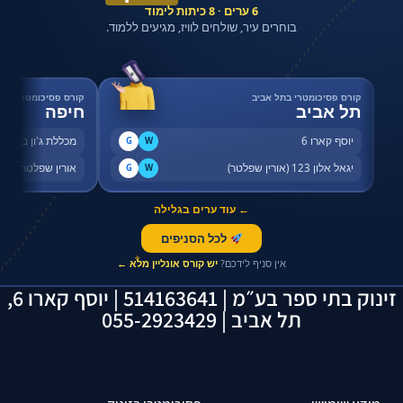
6 ערים · 8 כיתות לימוד
בוחרים עיר, שולחים לוויז, מגיעים ללמוד.
קורס פסיכומטרי בתל אביב
קורס פסיכומטרי בחי
תל אביב
חיפה
יוסף קארו 6
מכללת ג'ון ברייס,
G
W
יגאל אלון 123 (אורין שפלטר)
אורין שפלטר, שדר
G
W
← עוד ערים בגלילה
לכל הסניפים
✦
אין סניף לידכם?
יש קורס אונליין מלא ←
זינוק בתי ספר בע״מ | 514163641 | יוסף קארו 6,
תל אביב | 055-2923429