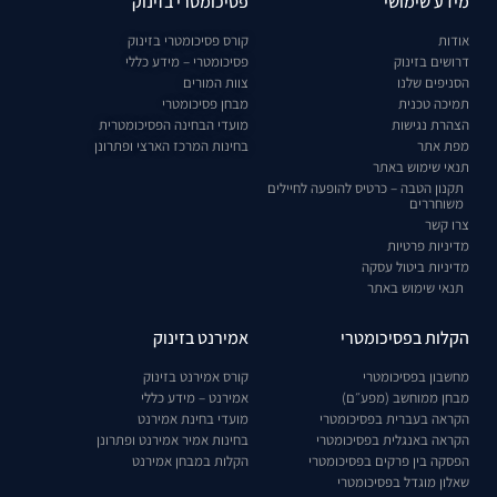
מידע שימושי
פסיכומטרי בזינוק
אודות
קורס פסיכומטרי בזינוק
דרושים בזינוק
פסיכומטרי – מידע כללי
הסניפים שלנו
צוות המורים
תמיכה טכנית
מבחן פסיכומטרי
הצהרת נגישות
מועדי הבחינה הפסיכומטרית
מפת אתר
בחינות המרכז הארצי ופתרונן
תנאי שימוש באתר
תקנון הטבה – כרטיס להופעה לחיילים
משוחררים
צרו קשר
מדיניות פרטיות
מדיניות ביטול עסקה
תנאי שימוש באתר
הקלות בפסיכומטרי
אמירנט בזינוק
מחשבון בפסיכומטרי
קורס אמירנט בזינוק
מבחן ממוחשב (מפע״ם)
אמירנט – מידע כללי
הקראה בעברית בפסיכומטרי
מועדי בחינת אמירנט
הקראה באנגלית בפסיכומטרי
בחינות אמיר אמירנט ופתרונן
הפסקה בין פרקים בפסיכומטרי
הקלות במבחן אמירנט
שאלון מוגדל בפסיכומטרי