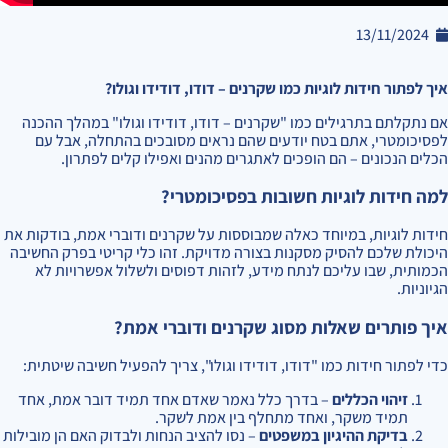
13/11/2024
איך לפתור חידות לוגיות כמו שקרנים – דודו, דודידו וגולו?
אם נתקלתם בתרגילים כמו "שקרנים – דודו, דודידו וגולו" במהלך ההכנה
לפסיכומטרי, אתם בטח יודעים שהם נראים מסובכים בהתחלה, אבל עם
הכלים הנכונים – הם הופכים לאתגרים מהנים ואפילו קלים לפתרון.
למה חידות לוגיות חשובות בפסיכומטרי?
חידות לוגיות, במיוחד כאלה שמבוססות על שקרנים ודוברי אמת, בודקות את
היכולת שלכם להסיק מסקנות בצורה מדויקת. זהו כלי קריטי בפרק החשיבה
הכמותית, שבו עליכם לנתח מידע, לזהות דפוסים ולשלול אפשרויות לא
הגיוניות.
איך פותרים שאלות מסוג שקרנים ודוברי אמת?
כדי לפתור חידות כמו "דודו, דודידו וגולו", צריך להפעיל חשיבה שיטתית:
זיהוי הכללים
– בדרך כלל נאמר שאדם אחד תמיד דובר אמת, אחד
תמיד משקר, ואחד מתחלף בין אמת לשקר.
בדיקת ההיגיון במשפטים
– נסו להציב הנחות ולבדוק האם הן מובילות