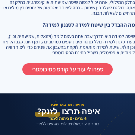
בחלק המילולי, אתה יכול לנסות שיטה שמיעתית או קינסתטית בחלק זה.
אתה יכול גם לשלב בין שיטות – נסה ליצור דיאגרמות של יחסים בין מילים או
תרחישים לשאלות הבנה.
מה ההבדל בין שיטת למידה לסגנון למידה?
שיטת למידה היא הדרך שבה אתה בעצם לומד (ויזואלית, שמיעתית וכו'),
בעוד סגנון למידה כולל גם גורמים נוספים כמו סביבה, זמן היום, קצב הלימוד
וכן הלא. שיטת למידה מותאמת לוקחת בחשבון את שניהם כדי ליצור חוויה
לימודית אופטימלית בשביל בחינת הפסיכומטרי.
ספרו לי עוד על קורס פסיכומטרי
✦
מחיפה ועד באר שבע
איפה תרצו
לזנק?
✦
6 ערים · 8 כיתות לימוד
בוחרים עיר, שולחים לוויז, מגיעים ללמוד.