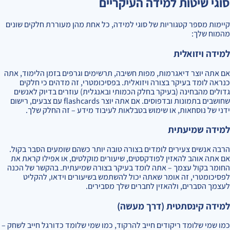
סוגי שיטות למידה העיקריים
קיימות מספר קטגוריות של סוגי למידה, כל אחת מהן מעוררת חלקים שונים
מהמוח שלך:
למידה ויזואלית
אם אתה יוצר דיאגרמות, מפות חשיבה, תרשימים וגרפים בזמן הלימוד, אתה
כנראה לומד בעיקר בצורה ויזואלית. בפסיכומטרי, זה מדהים כי חלקים
גדולים מהבחינה (בעיקר בחלק הכמותי ובאנגלית) עוזרים בדיוק לאנשים
שחושבים בתמונות ובדפוסים. אם אתה יוצר flashcards עם צבעים, רישום
ידני של נוסחאות, או שימוש בטבלאות לעיבוד מידע – זה החלק שלך.
למידה שמיעתית
הרבה אנשים צעירים לומדים בצורה טובה יותר כשהם שומעים הסבר בקול.
אם אתה אוהב להאזין לפודקסטים, שיעורים מוקלטים, או אפילו קראת את
החומר בקול עצמך – אתה לומד בעיקר בצורה שמיעתית. בהקשר של הכנה
לפסיכומטרי, זה אומר שאתה יכול להשתמש בשיעורים וידאו, להקליט
לעצמך הסברים, ולהאזין לחברים שלך מסבירים.
למידה קינסתטית (דרך מעשה)
כמו שמי שלומד ריקודים חייב להרקוד, כמו שמי שלומד כדורגל חייב לשחק –