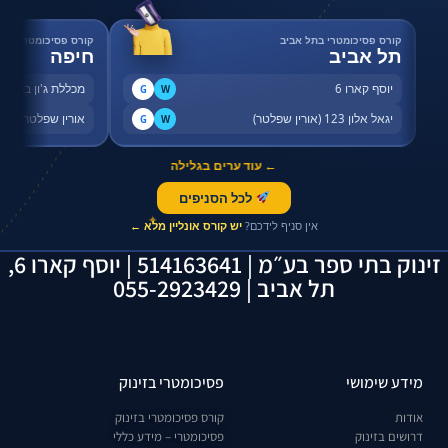
קורס פסיכומטרי בתל אביב
קורס פסיכומטרי בחי
תל אביב
חיפה
יוסף קארו 6
מכללת ג'ון ברייס,
G
W
יגאל אלון 123 (אורין שפלטר)
אורין שפלטר, שדר
G
W
← עוד ערים בגלילה
לכל הסניפים
✦
אין סניף לידכם?
יש קורס אונליין מלא ←
זינוק בתי ספר בע״מ | 514163641 | יוסף קארו 6,
תל אביב | 055-2923429
מידע שימושי
פסיכומטרי בזינוק
אודות
קורס פסיכומטרי בזינוק
דרושים בזינוק
פסיכומטרי – מידע כללי