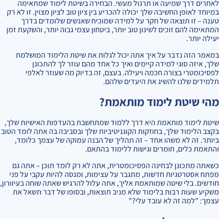
לאחרים דרך שמיעה או תרגול מעשי. הבחירה בשיטת לימוד שמתאימה
במיוחד לאופן החשיבה שלך יכולה להכריע בין ציון טוב לציון מצוין. זו לא רק
טענה – זו תוצאה של חקר על למידה שמוכיח שאנשים שלומדים בדרך
המתאימה להם זוכים לשינון טוב יותר, ביטחון עצמי גבוה יותר, והשקעת זמן
יעילה יותר.
במאמר הזה נדבר על איך אתה יכול לגלות את שיטת הלימוד המושלמת
שלך, איזה סוגי למידה קיימים ואיך כל אחד מהם עוזר לך להתכונן
לפסיכומטרי בצורה חכמה ויעילה. בעצם, זה בדיוק מה שעוזר לאלפי
תלמידים שלנו להשיג את היעדים שלהם.
מהי שיטת לימוד מותאמת?
שיטת לימוד מותאמת היא דרך ללמוד שמתחשבת בהעדפות האישיות שלך,
בקצב הלימוד שלך, בחוזקות הקוגניטיביות שלך ובסביבה בה אתה לומד הטוב
ביותר. זה לא משהו אחד – זה תהליך של הבנה עמוקה של עצמך כלומד,
והתאמת כלים, חומרים וגישות ללימוד בהתאם.
כשאתה מתכונן לבחינה הפסיכומטרית, אתה לא רק לומד תוכן – אתה גם
מפתח אסטרטגיות חדשות, מתגבר על עצימות, ומנסה להיות עקבי על פני
חודשים. בלי שיטה שמותאמת אליך, אתה עלול להרגיש שאתה שוחה בעיוורון,
משקיע שעות רבות בלימוד שלא מניב תוצאות, ובסופו של דבר תשאל את
עצמך: "למה זה לא עובד עלי?"