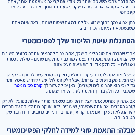
מה הדבר שהכי משעמם אותך בלימוד? אם קריאה משעממת אותך, אתה
כנראה לא קוראי. אם הישיבה בשקט משעממת אותך, אתה כנראה לומד
קינסתטי.
בחן את עצמך בתוך שבוע של למידה עם שיטות שונות, וראה איזה אחת
משגשגת אתה איתה הכי הרבה.
הסתגלות שיטת הלימוד שלך לפסיכומטרי
אחרי שהבנת את סוג הלימוד שלך, אתה צריך להתאים את זה לסוגים השונים
של הבחינה. הפסיכומטרית עצמה מורכבת מחלקים שונים – מילולי, כמותי,
ואנגלית – וכל חלק אולי דורש שיטה מעט שונה.
למשל, אם אתה לומד בעיקר ויזואלית, חלק הכמותי עשוי להיות הכי קל לך
(כי הוא עוסק בדפוסים וצורות), אבל חלק המילולי עשוי לדרוש מאמץ יותר
גדול (כי הוא יותר מילים וקשרים). כאן יכול לעזור לך
קורס פסיכומטרי
שמעביר כל חלק בדרך הולמת לסוג הלומד שאתה.
אם אתה קינסתטי, אתה תצליח הכי טוב כשאתה פותר שאלות בפועל ולא רק
קורא הסברים. אם אתה שמיעתי, שיעורים וידאו או קבוצות למידה עם חברים
יהיו הנפלאות שלך. אם אתה קוראי, ספרים וחומרים כתובים יהיו החבר שלך
הטוב ביותר.
טבלה: התאמת סוגי למידה לחלקי הפסיכומטרי