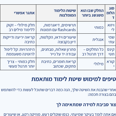
סוג
החלק שבו הוא
שיטות הלימוד
הלומ
אתגר אפשרי
משגשג ביותר
המומלצות
ד
ויזוא
תרשימים, דיאגרמות,
חלק מילולי – זקוק
כמותי
לי
flashcards עם תמונות
ללימוד מילים רב
שמי
שיעורים וידאו, הקלטות,
קריאה יריעה ודייקות
אנגלית
עתי
דיון בקבוצה
כתיבה
קינס
כל החלקים –
פתרון שאלות, מבחנים,
היזהרויות: קל ליפול
תטי
דרך תרגול רב
עבודה יד על נייר
לרוטינה משעממת
קורא
קריאת חומרים, כתיבת
חלק כמותי – צריך
מילולי
י
פתקים, שכתוב
יותר תרגול מעשי
טיפים למימוש שיטת לימוד מותאמת
אחרי שהבנת את השיטה שלך, הנה כמה דברים שתוכל לעשות כדי להשתמש
בהם בצורה חכמה:
צור סביבת למידה שמתאימה לך
אם אתה לומד בעיקר שמיעתי, כנסו שוקלים רעש, מוזיקה רקע, או שיעורים