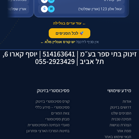
יגאל אלון 123 (אורין שפלטר)
אורין שפלטר, שדר
G
W
← עוד ערים בגלילה
לכל הסניפים
✦
אין סניף לידכם?
יש קורס אונליין מלא ←
זינוק בתי ספר בע״מ | 514163641 | יוסף קארו 6,
תל אביב | 055-2923429
מידע שימושי
פסיכומטרי בזינוק
אודות
קורס פסיכומטרי בזינוק
דרושים בזינוק
פסיכומטרי – מידע כללי
הסניפים שלנו
צוות המורים
תמיכה טכנית
מבחן פסיכומטרי
הצהרת נגישות
מועדי הבחינה הפסיכומטרית
מפת אתר
בחינות המרכז הארצי ופתרונן
תנאי שימוש באתר