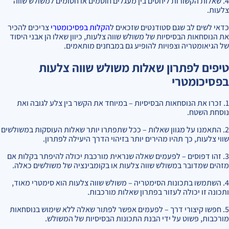
4. שאלות הקשורות ליחסים בין מעגלים חוסמים או חסומים למשולש שווה
צלעות.
כדאי לשים לב שגם סטודנטים שזכאים ל
הקלות בפסיכומטרי
צריכים להכיר
את הנוסחאות הבסיסיות של משולש שווה צלעות, כיוון שאלו הן אבני היסוד
של הגיאומטריה וצפויות להופיע גם במבחנים מותאמים.
טיפים לפתרון שאלות משולש שווה צלעות
בפסיכומטרי
1. זכרו את הנוסחאות הבסיסיות – במיוחד את הקשר בין צלע לגובה ואת
נוסחת השטח.
2. התאמנו על מגוון שאלות – ככל שתפתרו יותר שאלות העוסקות במשולשים
שווי צלעות, כך תהיו מהירים יותר בזיהוי הדרך היעילה לפתרון.
3. זהו דפוסים – לפעמים שאלה שנראית מורכבת יכולה להיפתר בקלות אם
מזהים שמדובר במשולש שווה צלעות או בקומבינציה של משולשים כאלה.
4. השתמשו בתכונות הסימטריה – משולש שווה צלעות הוא סימטרי מאוד,
ותכונה זו יכולה לעזור בפתרון שאלות מורכבות.
5. חפשו קיצורי דרך – לפעמים אפשר לפתור שאלה ללא שימוש בנוסחאות
מורכבות, פשוט על ידי הבנת התכונות הבסיסיות של המשולש.