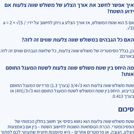
איך אפשר לחשב את אורך הצלע של משולש שווה צלעות אם
ידוע השטח?
אם S הוא שטח המשולש, אז אורך הצלע a ניתן לחישוב על ידי: a = 2 × √(S /
√3).
האם כל הגבהים במשולש שווה צלעות שווים זה לזה?
כן, בגלל הסימטריה של משולש שווה צלעות, כל שלושת הגבהים שווים זה לזה
באורכם.
מה היחס בין שטח משולש שווה צלעות לשטח המעגל החוסם
אותו?
שטח משולש שווה צלעות הוא 3√3/4 (בערך 1.3) מרדיוס המעגל החוסם
בריבוע. היחס בין שטח המשולש לשטח המעגל החוסם הוא 3√3/(4π) או
בערך 0.413.
סיכום
שטח משולש שווה צלעות הוא נושא בסיסי אך חשוב בחלק הכמותי של
הפסיכומטרי. הכרת הנוסחאות השונות לחישוב השטח – בין אם באמצעות
הצלע, הגובה, או פרמטרים אחרים – היא מיומנות חיונית שתעזור לכם לפתור