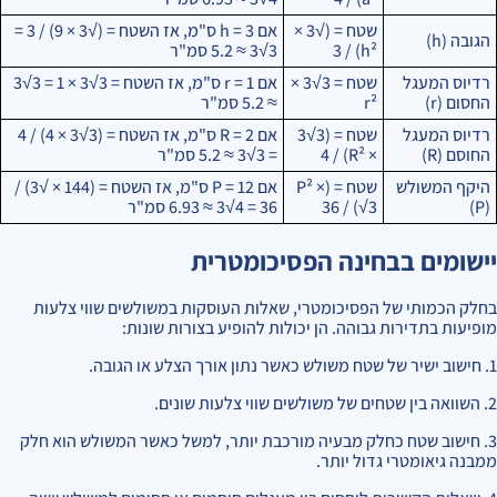
שטח = (√3 ×
אם h = 3 ס"מ, אז השטח = (√3 × 9) / 3 =
הגובה (h)
h²) / 3
3√3 ≈ 5.2 סמ"ר
רדיוס המעגל
שטח = 3√3 ×
אם r = 1 ס"מ, אז השטח = 3√3 × 1 = 3√3
החסום (r)
r²
≈ 5.2 סמ"ר
רדיוס המעגל
שטח = (3√3
אם R = 2 ס"מ, אז השטח = (3√3 × 4) / 4
החוסם (R)
× R²) / 4
= 3√3 ≈ 5.2 סמ"ר
היקף המשולש
שטח = (P² ×
אם P = 12 ס"מ, אז השטח = (144 × √3) /
(P)
√3) / 36
36 = 4√3 ≈ 6.93 סמ"ר
יישומים בבחינה הפסיכומטרית
בחלק הכמותי של הפסיכומטרי, שאלות העוסקות במשולשים שווי צלעות
מופיעות בתדירות גבוהה. הן יכולות להופיע בצורות שונות:
1. חישוב ישיר של שטח משולש כאשר נתון אורך הצלע או הגובה.
2. השוואה בין שטחים של משולשים שווי צלעות שונים.
3. חישוב שטח כחלק מבעיה מורכבת יותר, למשל כאשר המשולש הוא חלק
ממבנה גיאומטרי גדול יותר.