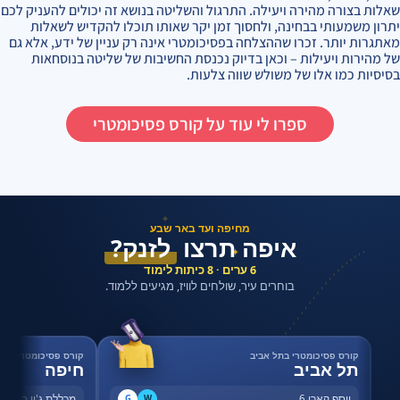
שאלות בצורה מהירה ויעילה. התרגול והשליטה בנושא זה יכולים להעניק לכם
יתרון משמעותי בבחינה, ולחסוך זמן יקר שאותו תוכלו להקדיש לשאלות
מאתגרות יותר. זכרו שההצלחה בפסיכומטרי אינה רק עניין של ידע, אלא גם
של מהירות ויעילות – וכאן בדיוק נכנסת החשיבות של שליטה בנוסחאות
בסיסיות כמו אלו של משולש שווה צלעות.
ספרו לי עוד על קורס פסיכומטרי
✦
מחיפה ועד באר שבע
איפה תרצו
לזנק?
✦
6 ערים · 8 כיתות לימוד
בוחרים עיר, שולחים לוויז, מגיעים ללמוד.
קורס פסיכומטרי בתל אביב
קורס פסיכומטרי בחי
תל אביב
חיפה
יוסף קארו 6
מכללת ג'ון ברייס,
G
W