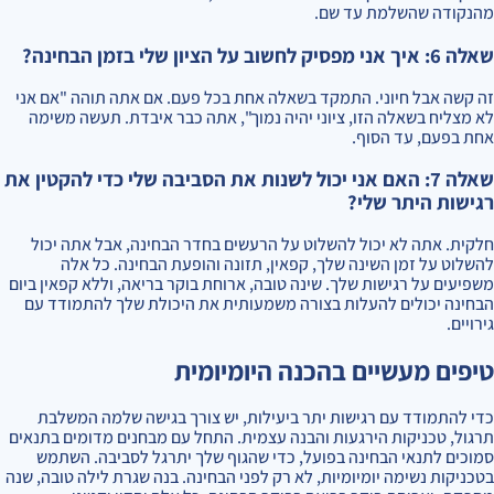
מהנקודה שהשלמת עד שם.
שאלה 6: איך אני מפסיק לחשוב על הציון שלי בזמן הבחינה?
זה קשה אבל חיוני. התמקד בשאלה אחת בכל פעם. אם אתה תוהה "אם אני
לא מצליח בשאלה הזו, ציוני יהיה נמוך", אתה כבר איבדת. תעשה משימה
אחת בפעם, עד הסוף.
שאלה 7: האם אני יכול לשנות את הסביבה שלי כדי להקטין את
רגישות היתר שלי?
חלקית. אתה לא יכול להשלוט על הרעשים בחדר הבחינה, אבל אתה יכול
להשלוט על זמן השינה שלך, קפאין, תזונה והופעת הבחינה. כל אלה
משפיעים על רגישות שלך. שינה טובה, ארוחת בוקר בריאה, וללא קפאין ביום
הבחינה יכולים להעלות בצורה משמעותית את היכולת שלך להתמודד עם
גירויים.
טיפים מעשיים בהכנה היומיומית
כדי להתמודד עם רגישות יתר ביעילות, יש צורך בגישה שלמה המשלבת
תרגול, טכניקות הירגעות והבנה עצמית. התחל עם מבחנים מדומים בתנאים
סמוכים לתנאי הבחינה בפועל, כדי שהגוף שלך יתרגל לסביבה. השתמש
בטכניקות נשימה יומיומיות, לא רק לפני הבחינה. בנה שגרת לילה טובה, שנה