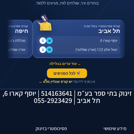
בוחרים עיר, שולחים לוויז, מגיעים ללמוד.
קורס פסיכומטרי בתל אביב
קורס פסיכומטרי בחי
תל אביב
חיפה
יוסף קארו 6
מכללת ג'ון ברייס,
G
W
יגאל אלון 123 (אורין שפלטר)
אורין שפלטר, שדר
G
W
← עוד ערים בגלילה
לכל הסניפים
✦
אין סניף לידכם?
יש קורס אונליין מלא ←
זינוק בתי ספר בע״מ | 514163641 | יוסף קארו 6,
תל אביב | 055-2923429
מידע שימושי
פסיכומטרי בזינוק