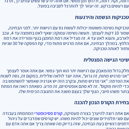
דומה, וקול דומה, וללחץ זמן ממשי. אם אתה יודע שרעשים עוזים לך, תרגל
עם רעשים ברקע. זה יעזור לך להתרגל לסביבה בפועל.
טכניקות הנשמה והירגעות
טכניקות נשימה פשוטות יכולות לעשות נס עם רגישות יתר. לפני הבחינה,
שמור 10 דקות לעצמך. תעשה נשימה עמוקה: שאף לאט בחומצה עד 4, עכב
לארבע, והוצא לאט עד 4. זה מגדיל את רמת החמצן בגוף ומורידה את רמת
הלחץ. במהלך הבחינה, אם אתה מרגיש מתוח מדי, קח הפסקה של 30 שניות
וחזור לאותה טכניקה.
שינוי הגישה המנטלית
חלק גדול מהמאבק עם רגישות יתר הוא תוך-נפשי. אם אתה אומר לעצמך
"אני מרגיש מתוח, זה גרוע", אתה יוצר לולאה שלילית. במקום זה, נסה לשנות
את הפרמה: "אני מרגיש מתוח, ובקרב הזה יש אנרגיה שאפשר להשתמש בה
כדי להיות פוקוס". זה לא סתם אופטימיזם, זה מדע. כשאתה רואה את המתח
בתור משהו חיובי, הגוף שלך בעצם משנה את התגובה הכימית שלו.
בחירת הקורס הנכון להכנה
אם אתה רוצה להיערך בצורה מעמיקה,
קורס פסיכומטרי
המתמחה בעבודה
עם סוגי תלמידים שונים יכול להיות משהו. יש קורסים שמדברים על ניהול
דחפים רגשיים בעת הבחינה, שזה בדיוק מה שאתה צריך אם אתה אדם עם
רגישות גבוהה.