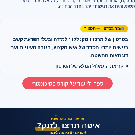
מספקת, וארוחת בוקר בריאה בבוקר הבחינה. כל אלה יחדיו יקטינו
משמעותית את רגישותך יתר בחדר הבחינה.
מה בסרטון — תקציר
בסרטון של מרכז זינוק: לקויי למידה ובעלי הפרעת קשב
רגישים יותר? הסבר של איש מקצוע, בגובה העיניים ועם
דוגמאות מהשטח.
קריאת התמלול המלא של הסרטון
ספרו לי עוד על קורס פסיכומטרי
✦
מחיפה ועד באר שבע
איפה תרצו
לזנק?
✦
6 ערים · 8 כיתות לימוד