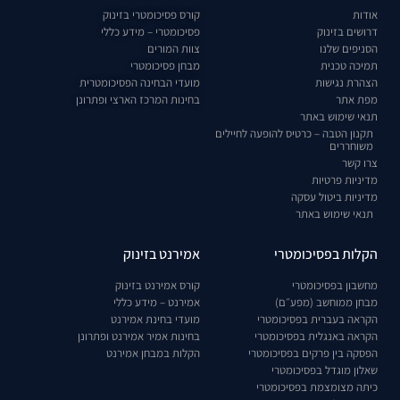
אודות
קורס פסיכומטרי בזינוק
דרושים בזינוק
פסיכומטרי – מידע כללי
הסניפים שלנו
צוות המורים
תמיכה טכנית
מבחן פסיכומטרי
הצהרת נגישות
מועדי הבחינה הפסיכומטרית
מפת אתר
בחינות המרכז הארצי ופתרונן
תנאי שימוש באתר
תקנון הטבה – כרטיס להופעה לחיילים
משוחררים
צרו קשר
מדיניות פרטיות
מדיניות ביטול עסקה
תנאי שימוש באתר
הקלות בפסיכומטרי
אמירנט בזינוק
מחשבון בפסיכומטרי
קורס אמירנט בזינוק
מבחן ממוחשב (מפע״ם)
אמירנט – מידע כללי
הקראה בעברית בפסיכומטרי
מועדי בחינת אמירנט
הקראה באנגלית בפסיכומטרי
בחינות אמיר אמירנט ופתרונן
הפסקה בין פרקים בפסיכומטרי
הקלות במבחן אמירנט
שאלון מוגדל בפסיכומטרי
כיתה מצומצמת בפסיכומטרי