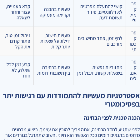
פר
קושי להתעלם מפרטים
קרא פעמיים,
ק
טעויות בהבנה
לא רלוונטיים, פיזור
עצור וחזור
מיל
וקריאה מעמיקה
תשומת דעת
לשאלה
ולי
פר
טעויות חישוב,
ניהול זמן טוב,
ק
לחץ זמן, פחד מחישובים
דילוג על שאלות
פתור קודם
כמו
מורכבים
יותר קלות
את הקל
תי
פר
קבע זמן לכל
ק
מחזוריות נפשית
טעויות ברחירה
שאלה, לא
אנג
בשאלות קשות, זיבול זמן
בין תשובות דומות
חוזר
לית
אסטרטגיות מעשיות להתמודדות עם רגישות יתר
בפסיכומטרי
הכנה טכנית לפני הבחינה
לפני שתגיע לחדר הבחינה, אתה צריך להוכין את עצמך. ביצוע מבחנים
מדומים בתנאים דומים ככל האפשר הוא חיוני. חשוב שתתרגל בגוררים אור