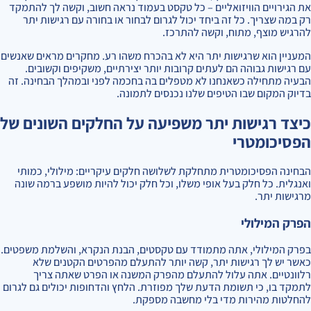
את הגירויים הוויזואליים – כל טקסט בעמוד נראה חשוב, וקשה לך להתמקד
רק במה שצריך. כל זה ביחד יכול לגרום לבחור או בחורה עם רגישות יתר
להרגיש מוצף, מתוח, וקשה להתרכז.
המעניין הוא שרגישות יתר היא לא בהכרח משהו רע. מחקרים מראים שאנשים
עם רגישות גבוהה הם לעתים קרובות יותר יצירתיים, משקיפים וקשובים.
הבעיה מתחילה כשאנחנו לא מטפלים בה בחכמה לפני ובמהלך הבחינה. זה
בדיוק המקום שבו הטיפים שלנו נכנסים לתמונה.
כיצד רגישות יתר משפיעה על החלקים השונים של
הפסיכומטרי
הבחינה הפסיכומטרית מתחלקת לשלושה חלקים עיקריים: מילולי, כמותי
ואנגלית. כל חלק בעל אופי משלו, וכל חלק יכול להיות מושפע ברמה שונה
מרגישות יתר.
הפרק המילולי
בפרק המילולי, אתה מתמודד עם טקסטים, הבנת הנקרא, והשלמת משפטים.
כאשר יש לך רגישות יתר, קשה יותר להתעלם מהפרטים הקטנים שלא
רלוונטיים. אתה עלול להתעלם מהפרק המשנה או הפרט שאתה צריך
לתמקד בו, כי תשומת הדעת שלך מפוזרת. הלחץ והדחופות יכולים גם לגרום
להחלטות מהירות מדי בלי מחשבה מספקת.