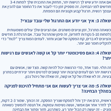
אם אתה יודע שיש לך רגישות יתר, תחזוק את התכנית שלך לפחות 3-4
חודשים לפני הבחינה. זה מספיק זמן כדי לעבור את כל החומר וגם להכין את
עצמך רגשית. תרגול קבוע וקנוניות הם המפתח.
שאלה 3: איך אני יודע אם התרגול שלי עובד עבורי?
כשאתה מתרגל, זמן וציונים משתנים. אם הציונים שלך עולים משמעותית
(לפחות 5-10 נקודות לחודש), זה סימן שהתרגול עובד. אם תרגלת 3 חודשים
והציונים לא ברים, קח הפסקה של שבוע וחזור. לעתים המוח צריך "לנוח" כדי
להקליט חומר טוב יותר.
שאלה 4: האם פסיכומטרי יותר קל או קשה לאנשים עם רגישות
יתר?
זה תלוי. מצד אחד, מדי הרגשות יכול להיות קשה. מצד שני, אנשים עם
רגישות יתר הם לעתים קרובות יותר קשובים לפרטים ויותר יצירתיים בפתרון
בעיות. זה לא שאלה של קל או קשה, זה שאלה של ניהול נכון.
שאלה 5: מה אני צריך לעשות אם אני מתחיל להיכנס לפניקה
במהלך הבחינה?
ראשית, הרם את ידך ותל למפקח שצריך הפסקה. זה זכותך. שמור 2-3 דקות,
לך לחדר אחר אם אפשר, ועשה נשימות עמוקות. אל תנסה להמשיך כשאתה
פוניק – זה יעשה רק הכול יותר רע. כשתרגע, חזור ופתור את הבחינה