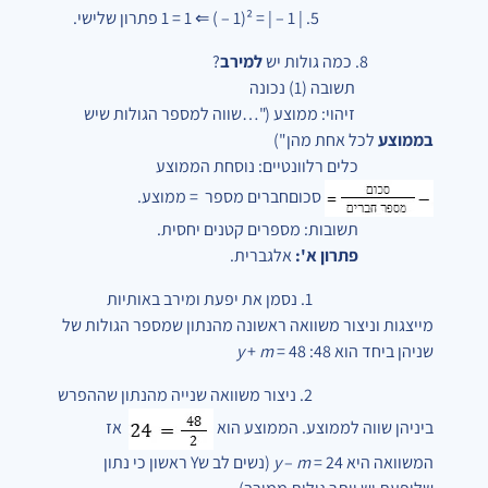
5. | 1 – | = ²
(1 – ) ⇐
1 = 1
פתרון שלישי.
8. כמה גולות יש
למירב
?
תשובה (1) נכונה
זיהוי: ממוצע ("…שווה למספר הגולות שיש
בממוצע
לכל אחת מהן")
כלים רלוונטיים: נוסחת הממוצע
סכום
חברים מספר
= ממוצע.
תשובות: מספרים קטנים יחסית.
פתרון א':
אלגברית.
1. נסמן את יפעת ומירב באותיות
מייצגות וניצור משוואה ראשונה מהנתון שמספר הגולות של
שניהן ביחד הוא 48:
= 48
m
+
y
2. ניצור משוואה שנייה מהנתון שההפרש
ביניהן שווה לממוצע. הממוצע הוא
אז
המשוואה היא
= 24
m
–
y
(נשים לב שY ראשון כי נתון