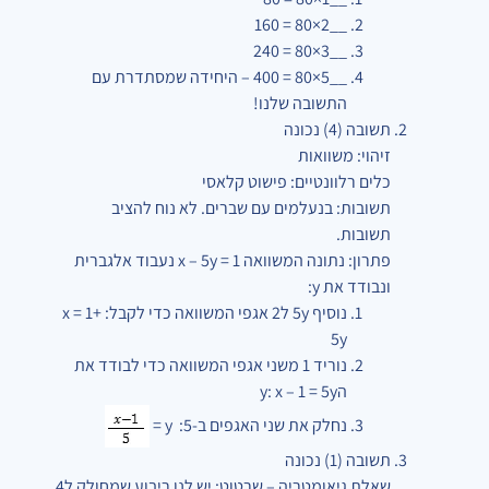
__2×80 = 160
__3×80 = 240
__5×80 = 400 –
היחידה שמסתדרת עם
התשובה שלנו!
תשובה (4) נכונה
זיהוי: משוואות
כלים רלוונטיים: פישוט קלאסי
תשובות: בנעלמים עם שברים. לא נוח להציב
תשובות.
פתרון: נתונה המשוואה
x – 5y = 1
נעבוד אלגברית
ונבודד את y:
נוסיף
5y
ל2 אגפי המשוואה כדי לקבל:
x = 1+
5y
נוריד 1 משני אגפי המשוואה כדי לבודד את
ה
x – 1 = 5y
:
y
נחלק את שני האגפים ב-5:
y =
תשובה (1) נכונה
שאלת גיאומטריה – שרטוט: יש לנו ריבוע שמחולק ל4