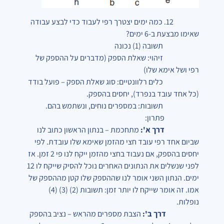
12. כמה ימים יצטרך רפי לעבוד כדי לבצע עבודה
שאימו מבצעת ב-6 ימים?
תשובה (1) נכונה
זיהוי: שאלת הספק (מדברים על ההספק של
רפי ושל אימא שלו)
כלים רלוונטיים: סוג שאלת הספק – פועל בודד
(כל אחד עובד בנפרד), יחסים בהספק.
תשובות: במספרים נוחים, ונשתמש בהם.
פתרון:
דרך א':
מתחכמת – בנתון הראשון כתוב לנו
שביום אחד רפי עובד חצי מהזמן שאימא שלו עובדת. לפי
יחסים בהספק, אם נעבוד בחצי מהזמן ייקח לנו פי 2 זמן. אז
לפני שנשלים את הנתונים האחרים נוכל להסיק שייקח לו 12
ימים. הנתון השני אומר לנו שההספק שלו קטן מההספק של
אמו. זה אומר שייקח לו יותר זמן: תשובות (2) (3) (4)
נופלות.
דרך ב':
הצבת מספרים מהראש – נציב בהספק