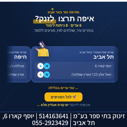
✦
מחיפה ועד באר שבע
איפה תרצו
לזנק?
✦
6 ערים · 8 כיתות לימוד
בוחרים עיר, שולחים לוויז, מגיעים ללמוד.
קורס פסיכומטרי בתל אביב
קורס פסיכומטרי בחי
תל אביב
חיפה
יוסף קארו 6
מכללת ג'ון ברייס,
G
W
יגאל אלון 123 (אורין שפלטר)
אורין שפלטר, שדר
G
W
← עוד ערים בגלילה
לכל הסניפים
✦
אין סניף לידכם?
יש קורס אונליין מלא ←
זינוק בתי ספר בע״מ | 514163641 | יוסף קארו 6,
תל אביב | 055-2923429