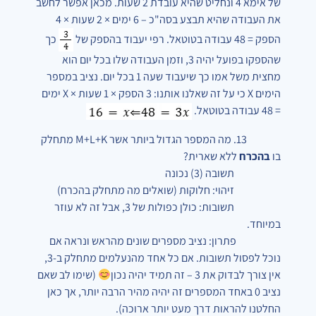
של אימא 4 ונחליט שהיא עובדת 2 שעות. מכאן אפשר לחשב
את העבודה שהיא תבצע בסה"כ – 6 ימים × 2 שעות × 4
הספק = 48 עבודה בטוטאל. רפי יעבוד בהספק של
כך
שהספקו בפועל יהיה 3, וזמן העבודה שלו בכל יום הוא
מחצית משל אמו כך שיעבוד שעה 1 בכל יום. נציב במספר
הימים X כי על זה שאלנו אותנו: 3 הספק × 1 שעות × X ימים
= 48 עבודה בטוטאל.
13. מה המספר הגדול ביותר אשר M+L+K מתחלק
בו
בהכרח
ללא שארית?
תשובה (3) נכונה
זיהוי: חלוקות (שואלים מה מתחלק בהכרח)
תשובות: כולן כפולות של 3, אבל זה לא עוזר
במיוחד.
פתרון: נציב מספרים שונים מהראש ונראה אם
נוכל לפסול תשובות. אם כל אחד מהנעלמים מתחלק ב-3,
אין צורך לבדוק את 3 – זה תמיד יהיה נכון
(שימו לב שאם
נציב 0 באחד המספרים זה יהיה מהיר הרבה יותר, אך כאן
החלטנו להראות דרך מעט יותר ארוכה).