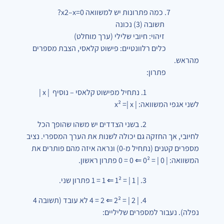
7. כמה פתרונות יש למשוואה
=0
x
–
2
x
?
תשובה (3) נכונה
זיהוי: חיובי שלילי (ערך מוחלט)
כלים רלוונטיים: פישוט קלאסי, הצבת מספרים
מהראש.
פתרון:
1. נתחיל מפישוט קלאסי – נוסיף |
x |
לשני אגפי המשוואה: |
x
=|
x²
2. בשני הצדדים יש משהו שהופך הכל
לחיובי, אך החזקה גם יכולה לשנות את הערך המספרי. נציב
מספרים קטנים (נתחיל מ-0) ונראה איזה מהם פותרים את
המשוואה: |
0 | = 0² ⇐
0
=
0
פתרון ראשון.
3. | 1 | = 1² ⇐
1 = 1
פתרון שני.
4. | 2 | = 2² ⇐
2
= 4 לא עובד (תשובה 4
נפלה). נעבור למספרים שליליים: