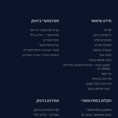
מידע שימושי
פסיכומטרי בזינוק
אודות
קורס פסיכומטרי בזינוק
דרושים בזינוק
פסיכומטרי – מידע כללי
הסניפים שלנו
צוות המורים
תמיכה טכנית
מבחן פסיכומטרי
הצהרת נגישות
מועדי הבחינה הפסיכומטרית
מפת אתר
בחינות המרכז הארצי ופתרונן
תנאי שימוש באתר
תקנון הטבה – כרטיס להופעה לחיילים
משוחררים
צרו קשר
מדיניות פרטיות
מדיניות ביטול עסקה
תנאי שימוש באתר
הקלות בפסיכומטרי
אמירנט בזינוק
מחשבון בפסיכומטרי
קורס אמירנט בזינוק
מבחן ממוחשב (מפע״ם)
אמירנט – מידע כללי