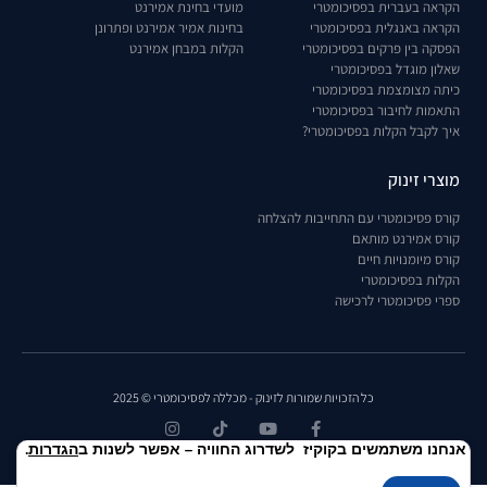
הקראה בעברית בפסיכומטרי
מועדי בחינת אמירנט
הקראה באנגלית בפסיכומטרי
בחינות אמיר אמירנט ופתרונן
הפסקה בין פרקים בפסיכומטרי
הקלות במבחן אמירנט
שאלון מוגדל בפסיכומטרי
כיתה מצומצמת בפסיכומטרי
התאמות לחיבור בפסיכומטרי
איך לקבל הקלות בפסיכומטרי?
מוצרי זינוק
קורס פסיכומטרי עם התחייבות להצלחה
קורס אמירנט מותאם
קורס מיומנויות חיים
הקלות בפסיכומטרי
ספרי פסיכומטרי לרכישה
כל הזכויות שמורות לזינוק - מכללה לפסיכומטרי © 2025
אנחנו משתמשים בקוקיז לשדרוג החוויה – אפשר לשנות ב
הגדרות
.