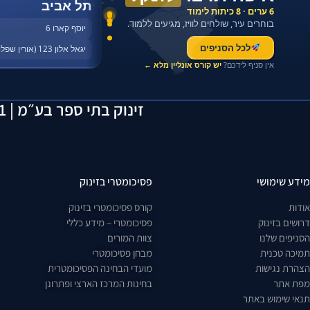
תל אביב
6 ערים · 8 כיתות לימוד
בוחרים עיר, שולחים לוויז, מגיעים ללמוד.
יוסף קארו 6
לכל הסניפים
יגאל אלון 123 (אורין שפלטר)
אין סניף לידכם?
יש קורס אונליין מלא ←
זינוק בתי ספר בע״מ | 514163641 | יוסף קארו 6, תל אביב | 055-2923429
מידע שימושי
פסיכומטרי בזינוק
אודות
קורס פסיכומטרי בזינוק
דרושים בזינוק
פסיכומטרי – מידע כללי
הסניפים שלנו
צוות המורים
תמיכה טכנית
מבחן פסיכומטרי
הצהרת נגישות
מועדי הבחינה הפסיכומטרית
מפת אתר
בחינות המרכז הארצי ופתרונן
תנאי שימוש באתר