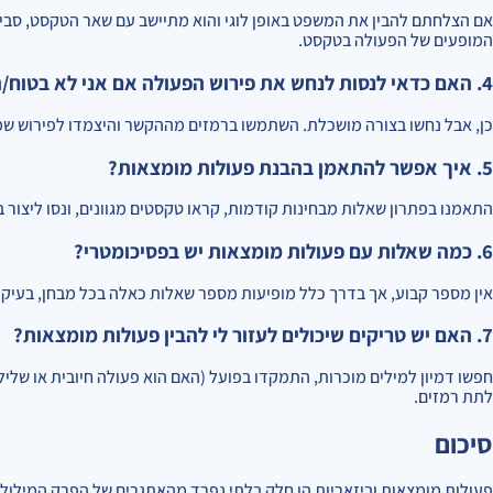
אם הצלחתם להבין את המשפט באופן לוגי והוא מתיישב עם שאר הטקסט, סביר
המופעים של הפעולה בטקסט.
4. האם כדאי לנסות לנחש את פירוש הפעולה אם אני לא בטוח/ה?
כן, אבל נחשו בצורה מושכלת. השתמשו ברמזים מההקשר והיצמדו לפירוש שמ
5. איך אפשר להתאמן בהבנת פעולות מומצאות?
התאמנו בפתרון שאלות מבחינות קודמות, קראו טקסטים מגוונים, ונסו ליצו
6. כמה שאלות עם פעולות מומצאות יש בפסיכומטרי?
אין מספר קבוע, אך בדרך כלל מופיעות מספר שאלות כאלה בכל מבחן, בעיק
7. האם יש טריקים שיכולים לעזור לי להבין פעולות מומצאות?
חפשו דמיון למילים מוכרות, התמקדו בפועל (האם הוא פעולה חיובית או שליל
לתת רמזים.
סיכום
פעולות מומצאות וביזאריות הן חלק בלתי נפרד מהאתגרים של הפרק המילול