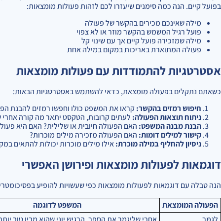
בפועל קיים. הנה כמה סימנים שיעזרו לכם לזהות פעולות מומצאות:
מילה שאינכם מכירים בהקשר של פעולה
פועל רגיל המשמש בהקשר מוזר או לא צפוי
מילה שמזכירה פועל קיים אך עם שינוי קל
פעולה המתוארת באריכות במקום במילה אחת
אסטרטגיות להתמודדות עם פעולות מומצאות
כשאתם נתקלים בפעולה מומצאת, כדאי להשתמש באסטרטגיות הבאות:
חיפוש רמזים בהקשר:
קראו את המשפט כולו וחפשו רמזים להבנת הפע
ניתוח תוצאות הפעולה:
לעתים קרובות, הטקסט יתאר מה קורה אחרי
הבנת מבנה המשפט:
האם הפעולה חיובית או שלילית? האם היא פעולה
קישור למילים דומות:
האם הפעולה מזכירה מילים מוכרות?
ניסיון להחליף במילה מוכרת:
אילו מילים מוכרות יכולות להתאים במ
דוגמאות לפעולות מומצאות ופירושן האפשרי
הנה טבלה עם דוגמאות לפעולות מומצאות כפי שעשויות להופיע בפסיכומטרי,
הפעולה המומצאת
המשפט לדוגמה
לִגְמֵּר
אחרי שליגמר את הספר, הרגיש יוני שהוא מבין טוב יותר