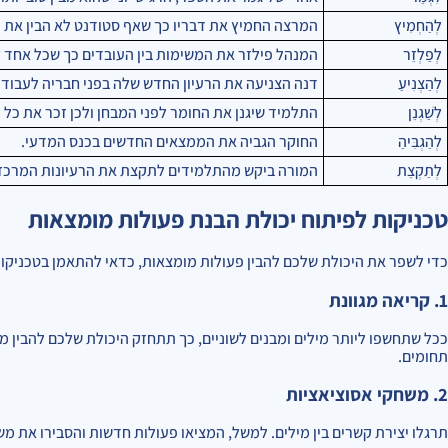
לְהַחְמִיץ
המרצה החמיץ את דבריו כך שאף סטודנט לא הבין את 
לְפַלְזֵר
המנהל פילזר את המשימות בין העובדים כך שכל אחד ק
לְהַצְנִיעַ
דנה הצניעה את הרעיון החדש שלה בפני חבריה לעבודה
לְשַׁגְנֵן
התלמיד שיגנן את החומר לפני המבחן ולכן זכר את כל 
לְהַגְבִּיהַ
החוקר הגביה את הממצאים החדשים בכנס המדעי.
לְתַקְצֵת
המורה ביקש מהתלמידים לתקצת את הרעיונות המרכזי
טכניקות לפיתוח יכולת הבנת פעולות מומצאות
כדי לשפר את היכולת שלכם להבין פעולות מומצאות, כדאי להתאמן בטכניקו
1. קריאה מגוונת
ככל שתחשפו ליותר מילים ומבנים לשוניים, כך תתחזק היכולת שלכם להבין מ
תחומים.
2. משחקי אסוציאציות
תרגלו יצירת קשרים בין מילים. למשל, המציאו פעולות חדשות והסבירו את מ