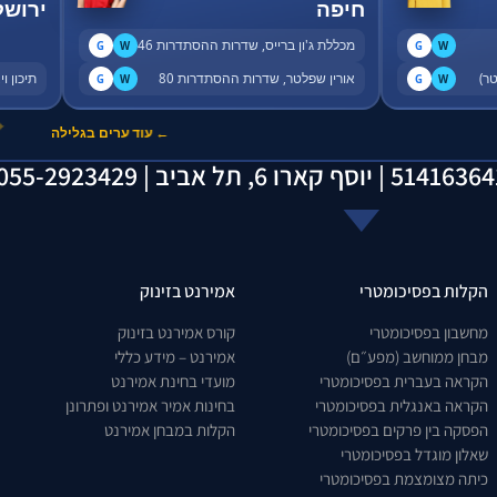
חיפה
ירושל
מכללת ג'ון ברייס, שדרות ההסתדרות 46
G
W
G
W
אורין שפלטר, שדרות ההסתדרות 80
תיכון ויצו, 
G
W
G
W
✦
← עוד ערים בגלילה
הקלות בפסיכומטרי
אמירנט בזינוק
מחשבון בפסיכומטרי
קורס אמירנט בזינוק
מבחן ממוחשב (מפע״ם)
אמירנט – מידע כללי
הקראה בעברית בפסיכומטרי
מועדי בחינת אמירנט
הקראה באנגלית בפסיכומטרי
בחינות אמיר אמירנט ופתרונן
הפסקה בין פרקים בפסיכומטרי
הקלות במבחן אמירנט
שאלון מוגדל בפסיכומטרי
כיתה מצומצמת בפסיכומטרי