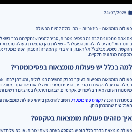
24/07/2025
פעולות מומצאות – ביזאריות – מה יכולה להיות הפעולה
אם אתם מתכוננים לבחינה הפסיכומטרית, סביר להניח שנתקלתם כבר בשאלו
ביותר הוא "מה יכולה להיות הפעולה" – שאלות בהן מתוארת פעולה מומצאת,
ההקשר. נשמע מבלבל? אל דאגה, זוהי בדיוק המטרה! המבחן הפסיכומטרי או
מסקנות מנתונים חלקיים.
למה בכלל יש פעולות מומצאות בפסיכומטרי?
פעולות מומצאות מופיעות בעיקר בפרק החשיבה המילולית, ומטרתן לבחון 
במילה או פעולה שאינכם מכירים, הפסיכומטרי רוצה לראות אם אתם מסוגלי
מיומנות חשובה מאוד בלימודים אקדמיים, שבהם תיתקלו במושגים חדשים ות
במסגרת ההכנה ל
קורס פסיכומטרי
, חשוב להתאמן בזיהוי פעולות מומצאות 
האנליטית שהמבחן בוחן.
איך מזהים פעולות מומצאות בטקסט?
פעולה מומצאת בדרך כלל תופיע בטקסט באחת משתי צורות: או כפועל חדש לג