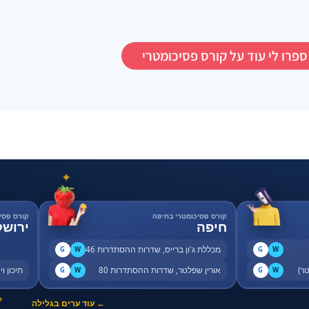
ספרו לי עוד על קורס פסיכומטרי
✦
✦
קורס פסיכומטרי בחיפה
קורס פסי
חיפה
ירושל
מכללת ג'ון ברייס, שדרות ההסתדרות 46
G
W
G
W
אורין שפלטר, שדרות ההסתדרות 80
תיכון ויצו, 
G
W
G
W
✦
← עוד ערים בגלילה