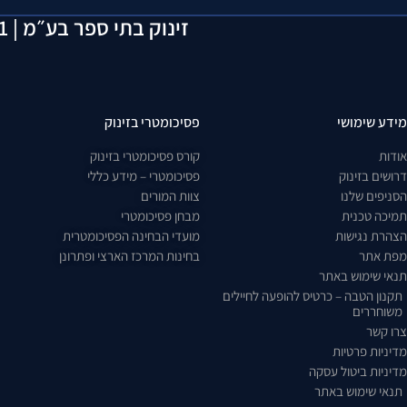
זינוק בתי ספר בע״מ | 514163641 | יוסף קארו 6, תל אביב | 055-2923429
מידע שימושי
פסיכומטרי בזינוק
אודות
קורס פסיכומטרי בזינוק
דרושים בזינוק
פסיכומטרי – מידע כללי
הסניפים שלנו
צוות המורים
תמיכה טכנית
מבחן פסיכומטרי
הצהרת נגישות
מועדי הבחינה הפסיכומטרית
מפת אתר
בחינות המרכז הארצי ופתרונן
תנאי שימוש באתר
תקנון הטבה – כרטיס להופעה לחיילים
משוחררים
צרו קשר
מדיניות פרטיות
מדיניות ביטול עסקה
תנאי שימוש באתר