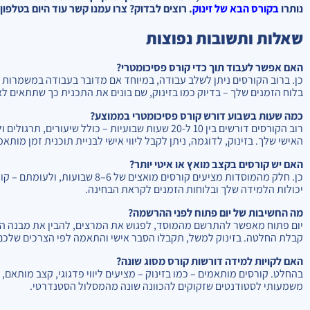
נותרו
בקורס הבא של זינוק
. רוצים לבדוק? צרו עמנו קשר עוד היום בטלפון
שאלות ותשובות נפוצות
האם אפשר לעבוד תוך כדי קורס פסיכומטרי?
כן. ברוב הקורסים ניתן לשלב עבודה, במיוחד אם מדובר בעבודה במשמרות
בלוח הזמנים שלך – בדיוק כמו בזינוק, שם בונים את התכנית כך שתתאים לא
כמה שעות בשבוע דורש קורס פסיכומטרי בממוצע?
רוב הקורסים דורשים בין 10 ל-20 שעות שבועיות – כולל
האישי שלך. בזינוק, לדוגמה, ניתן לקבל ליווי אישי לבניית תוכנית זמן מותא
האם יש קורסים בקצב מואץ או איטי יותר?
יכולות הלמידה שלך ובלוחות הזמנים לקראת הבחינה.
מה החשיבות של יום פתוח לפני ההרשמה?
יום פתוח מאפשר להתרשם מהמוסד, לפגוש את המרצים, להבין את מבנה הק
קבלת החלטה. בזינוק למשל, תקבלו הסבר אישי והתאמה לפי הצרכים שלכם 
האם לקויות למידה דורשות קורס מסוג שונה?
בהחלט. קורסים מותאמים – כמו בזינוק – מציעים ליווי פדגוגי, קצב מותאם, ח
משמעותי לסטודנטים שזקוקים להכוונה שונה מהמסלול הסטנדרטי.