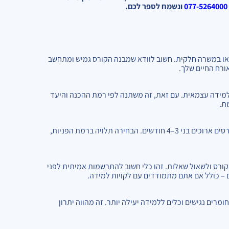
077-5264000
ונשמח לספר לכם.
 או במשרה חלקית. חשוב לוודא שמבנה הקורס גמיש ומתחשב
ורח החיים שלך.
 שיעורים, תרגולים ולמידה עצמאית. עם זאת, זה משתנה לפי רמת ההכנה והיעד
מת.
כן. חלק מהמוסדות מציעים קורסים מואצים של 6–8 שבועות, ולעומתם – קורסים ארוכים בני 3–4 חודשים. הבחירה תלויה ברמת הפניות,
ורס ולשאול שאלות. זהו כלי חשוב להתרשמות אמיתית לפני
– כולל אם אתם מתמודדים עם לקויות למידה.
ומרים נגישים וכלים ללמידה יעילה יותר. זה מהווה יתרון