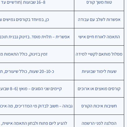
טווח משך קורס
8–16 שבועות (חודשיים עד ארבעה חודשים)
אפשרות לשלב עם עבודה
כן, במיוחד בקורסים גמישים וב
התאמה לאורח חיים אישי
אפשרית – תלוית מוסד. בזינוק נבנית תוכ
מסלול מותאם לקשיי למידה
זמין בזינוק, כולל התאמות מיו
שעות לימוד שבועיות
כ-10–20 שעות, כולל שיעורים, תרגול ולמידה עצמאית
קורסים מואצים או ארוכים
קיימים שני הסוגים – מואץ (6–8 שבועות) וארוך (12–16 שבועות)
חשיבות איכות הקורס
גבוהה – חשוב לבדוק מי המדריכים, מה איכו
המלצה לפני הרשמה
להגיע ליום פתוח ולבחון התאמה אישית, 