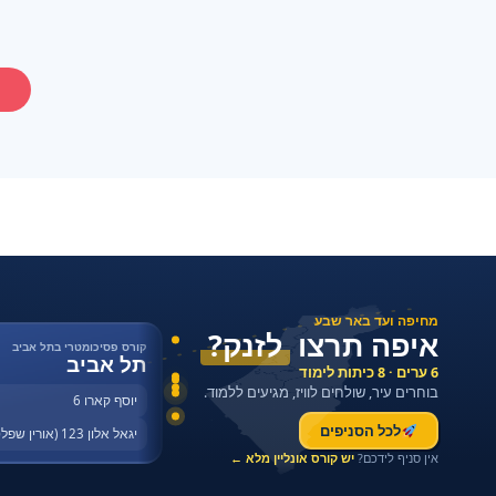
מחיפה ועד באר שבע
איפה תרצו
לזנק?
קורס פסיכומטרי בתל אביב
תל אביב
6 ערים · 8 כיתות לימוד
בוחרים עיר, שולחים לוויז, מגיעים ללמוד.
יוסף קארו 6
לכל הסניפים
יגאל אלון 123 (אורין שפלטר)
אין סניף לידכם?
יש קורס אונליין מלא ←