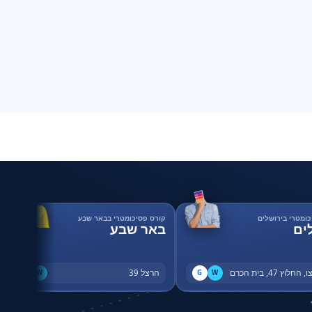
כומטרי בירושלים
קורס פסיכומטרי בבאר שבע
ים
באר שבע
החלוץ 47, בית הכרם
הרצל 39
G
W
G
W