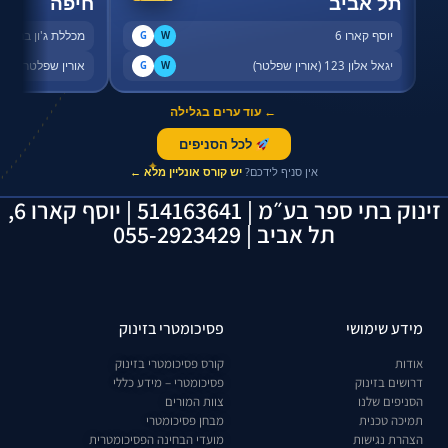
תל אביב
חיפה
יוסף קארו 6
מכללת ג'ון ברייס,
G
W
יגאל אלון 123 (אורין שפלטר)
אורין שפלטר, שדר
G
W
← עוד ערים בגלילה
לכל הסניפים
✦
אין סניף לידכם?
יש קורס אונליין מלא ←
זינוק בתי ספר בע״מ | 514163641 | יוסף קארו 6,
תל אביב | 055-2923429
מידע שימושי
פסיכומטרי בזינוק
אודות
קורס פסיכומטרי בזינוק
דרושים בזינוק
פסיכומטרי – מידע כללי
הסניפים שלנו
צוות המורים
תמיכה טכנית
מבחן פסיכומטרי
הצהרת נגישות
מועדי הבחינה הפסיכומטרית