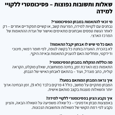
שאלות ותשובות נפוצות – פסיכומטרי ללקויי
למידה
מי זכאי להתאמות במבחן הפסיכומטרי?
נבחנים עם לקויות למידה, הפרעות קשב, או קשיים תפקודיים אחרים – רק
לאחר הגשת טפסים ואבחונים מתאימים ואישור של ועדת ההתאמות של
המרכז הארצי.
האם כל מי שיש לו אבחון יקבל התאמות?
לא בהכרח. הוועדה בוחנת כל בקשה לגופה, לפי חומר רפואי, חינוכי
ודידקטי, ומחליטה האם להעניק התאמות ובאיזה היקף.
מה כוללות ההקלות במבחן הפסיכומטרי?
התאמות כמו הארכת זמן, בחינה ממוחשבת, שאלון מוקלט, הקראה
קולית, כתב מוגדל, ועוד – בהתאם לאבחון האישי של הנבחן.
איך נראה המבחן המותאם בפועל?
המבחן מתקיים על מחשב, כולל 4 פרקים בלבד (ולא 9), זמן הבחינה ארוך
יותר והשאלות מוצגות בקצב מותאם אישית.
איך נקבע הציון בפסיכומטרי ללקויי למידה?
באמצעות מבחן אדפטיבי – כל שאלה משפיעה על השאלה הבאה, והציון
נקבע לפי רמת הקושי של השאלות והתשובות הנכונות.