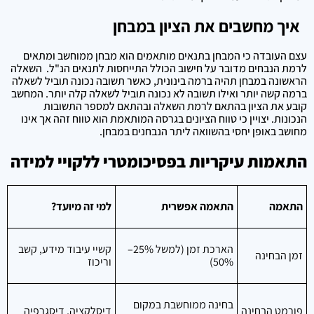
איך מחשבים את הציון במבחן
עצם העובדה כי המבחן בתנאים מותאמים הוא מבחן ממוחשב ומתאים
לרמת הנבחים מדובר על חישוב הכולל התייחסות לתנאים הנ"ל. השאלה
הראשונה במבחן תהיה ברמה בינונית, כאשר תשובה נכונה תוביל לשאלה
ברמה קשה יותר ואילו תשובה לא נכונה תוביל לשאלה קלה יותר. המחשב
קובע את הציון בהתאם לרמת השאלה ובהתאם למספר התשובות
הנכונות. יצויין כי טווח הציונים בגרסה המותאמת הוא טווח זהה אך אינו
מחושב באופן יחסי בהשוואה ליתר הנבחנים במבחן.
התאמות עיקריות בפסיכומטרי ללקויי למידה
התאמה
התאמה אפשרית
למי זה מיועד?
הארכת זמן (למשל 25%–
קשיי עיבוד מידע, קשב
זמן הבחינה
50%)
וריכוז
בחינה ממוחשבת במקום
פורמט הבחינה
דיסלקציה, דיסגרפיה