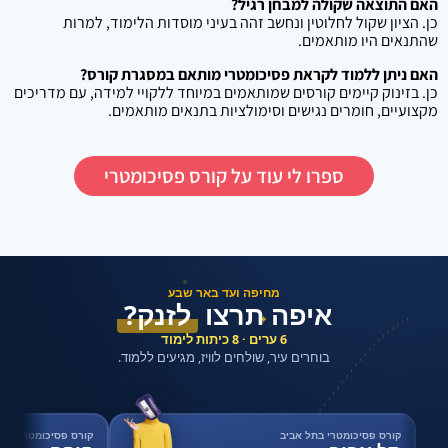
האם התוצאה שקולה למבחן רגיל?
כן. הציון שקול לחלוטין ונחשב זהה בעיני מוסדות הלימוד, למרות
שהתנאים היו מותאמים.
האם ניתן ללמוד לקראת פסיכומטרי מותאם במסגרת קורס?
כן. בזינוק קיימים קורסים שמותאמים במיוחד ללקויי למידה, עם מדריכים
מקצועיים, חומרים נגישים וסימולציות בתנאים מותאמים.
ספרו לי עוד על קורס פסיכומטרי
✦
מחיפה ועד באר שבע
איפה תרצו
לזנק?
✦
6 ערים · 8 כיתות לימוד
בוחרים עיר, שולחים לוויז, מגיעים ללמוד.
קורס פסיכומטרי בתל אביב
קורס פסיכומטרי בחי