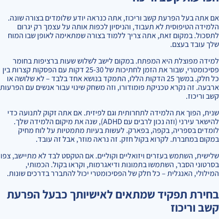
אם אתה בעל הפרעת קשב וריכוז, אתה כנראה יודע שלומדים בצורה שונה.
הלמידה הטיפוסית לא תעבוד, והניסיון לכפות אותה על עצמך רק יגרום
לתסכול. במקום זאת, אתה צריך ללמוד בצורה שמתאימה לאופן שבו המוח
שלך עובד בעצם.
למידה מפוצלת היא המפתח. במקום לישב לשלוש שעות ברציפות בחומר
פסיכומטרי, שבור את הזמן לחתיכות של 25-30 דקות עם הפסקות קצרות בין
כל חלק. במשך 25 הדקות הללו, התמקד בנושא אחד בלבד – לא שלושה או
ארבעה. זה נקרא טכניקת פומודורו, וזה משחק שינוי עבור אנשים עם הפרעות
קשב וריכוז.
שנית, הפוך את הלמידה לתחרותית וגם לפיזית. אם אתה זקוק לתנועה כדי
להישאר עירני (וזה נכון לרבים עם ADHD), שנה את מיקום הלמידה שלך.
לומדים בספריה, בקפה, בפארק. לעשות בעיות מתמטיות על לוח מחיק
במקום במחברת. לקרוא בקול חזק. זה נראה מוזר, אבל זה עובד.
שלישית, השתמש בעזרים ויזואליים וקוליים. אם הטקסט לבד לא מתיישב, צפו
בסרטוני הסבר, השתמשו בתמונות ודיאגרמות, וקראו בקול. הכמותי,
המילולי, האנגלית – כל חלק של הפסיכומטרי יכול להתברר בדרכים שונות.
בחירת תפקיד שמתאים לאישיותך כבעל הפרעת
קשב וריכוז