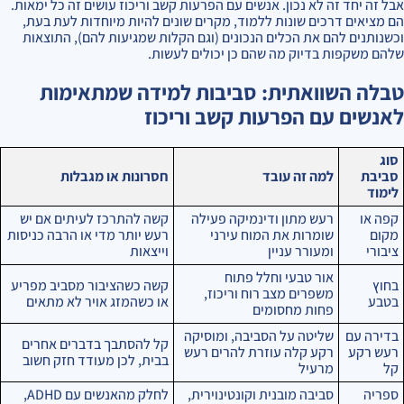
אבל זה יחד זה לא נכון. אנשים עם הפרעות קשב וריכוז עושים זה כל ימאות.
הם מציאים דרכים שונות ללמוד, מקרים שונים להיות מיוחדות לעת בעת,
וכשנותנים להם את הכלים הנכונים (וגם הקלות שמגיעות להם), התוצאות
שלהם משקפות בדיוק מה שהם כן יכולים לעשות.
טבלה השוואתית: סביבות למידה שמתאימות
לאנשים עם הפרעות קשב וריכוז
סוג
סביבת
למה זה עובד
חסרונות או מגבלות
לימוד
קפה או
רעש מתון ודינמיקה פעילה
קשה להתרכז לעיתים אם יש
מקום
שומרות את המוח עירני
רעש יותר מדי או הרבה כניסות
ציבורי
ומעורר עניין
וייצאות
אור טבעי וחלל פתוח
בחוץ
קשה כשהציבור מסביב מפריע
משפרים מצב רוח וריכוז,
בטבע
או כשהמזג אויר לא מתאים
פחות מחסומים
בדירה עם
שליטה על הסביבה, ומוסיקה
קל להסתבך בדברים אחרים
רעש רקע
רקע קלה עוזרת להרים רעש
בבית, לכן מעודד חזק חשוב
קל
מרעיל
ספריה
סביבה מובנית וקונטינוירית,
לחלק מהאנשים עם ADHD,