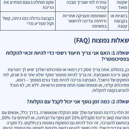
שקטה
עוזרת למי שצריך מבנה
שקט מוחלט בעצם מפתיע את
מאוד
קפדני
הריכוז
בזוגיות או
השותפות מעניקה אחריות
בקבוצה גדולה כמו כיתה, קשל
בקבוצה
ודחיפה עדינה להישאר
וקול מפריע מדי
קטנה
במשימה
שאלות נפוצות (FAQ)
שאלה 1: האם אני צריך תיעוד רשמי כדי להיות זכאי להקלות
בפסיכומטרי?
כן, בהחלט. אתה צריך פסק דין רפואי או פסיכולוגי שלכך שיש לך הפרעת
קשב וריכוז מאובחנת. זה צריך להיות מחומר מוקד שלא יותר מ-3 שנים, לפי
החוקים של הישכל. האבחנה צריכה להיות מצד גורם מוסמך – רופא,
פסיכולוג קליני, או מומחה שונה תחת שיפוט הרשויות. ללא זה, לא תוכל
להגיש בקשה להקלות.
שאלה 2: כמה זמן נוסף אני יכול לקבל עם הקלות?
זה תלוי בדרגת ההפרעה שלך וסוג ההקלה שמאושרה. בדרך כלל, אנשים עם
הפרעות קשב וריכוז מקבלים 25% זמן נוסף על הבחינה, או לעיתים עד 50%,
בהתאם להערכה. זה יכול להיות גם הפסקות נוספות בין חלקים. כל מקרה
הוא אינדיבידואלי, ולכן חשוב להגיש בקשה ולצפות לשיחה עם המוסד הבוחן.