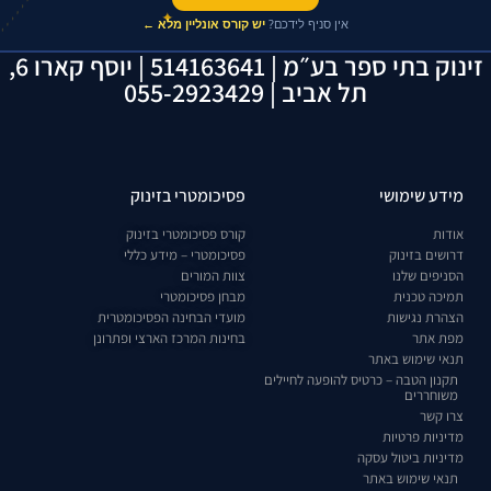
✦
אין סניף לידכם?
יש קורס אונליין מלא ←
זינוק בתי ספר בע״מ | 514163641 | יוסף קארו 6,
תל אביב | 055-2923429
מידע שימושי
פסיכומטרי בזינוק
אודות
קורס פסיכומטרי בזינוק
דרושים בזינוק
פסיכומטרי – מידע כללי
הסניפים שלנו
צוות המורים
תמיכה טכנית
מבחן פסיכומטרי
הצהרת נגישות
מועדי הבחינה הפסיכומטרית
מפת אתר
בחינות המרכז הארצי ופתרונן
תנאי שימוש באתר
תקנון הטבה – כרטיס להופעה לחיילים
משוחררים
צרו קשר
מדיניות פרטיות
מדיניות ביטול עסקה
תנאי שימוש באתר