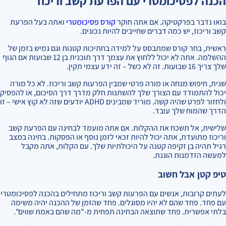
הכנה לפסיכומטרי עם הפרעת קשב וריכוז
בואו נדבר בפרקטיקה. אם אתה חוקר
קורס פסיכומטרי
ואתה בעל הפרעת
קשב וריכוז, יש כמה דברים שחייבים להיות נכונים.
ראשית, בחר קורס שמתבסס על למידה בחתיכות קטנות וגם גמיש בזמן של
ההשלמה. אתה לא יכול ללחוץ את עצמך דרך תוכנית בן 12 שבועות אם הגוף
שלך צריך 16 שבועות. זה לא כשל – זה ידע עצמי תקין.
שנית, חיפוש מנחה או מורה פרטי שמבין הפרעות קשב וריכוז. לא כל מורה
יכול להתמודד עם הצורך שלך להשתנות חלק מדרך דרך הסיכום, או להפסיק
ולחזור לפרט שהיה קשה. מוריד שמבינים ADHD יודעים שזה לא קוץ אישי – זו
הדרך שהמוח שלך עובד.
שלישית, אל תשכח את ההקלות. אם אתה מועמד לבחינה עם הפרעת קשב
וריכוז מתועדת, אתה יכול להיות זכאי לזמן נוסף או הפסקות. בחינה במצב
רגיל תהיה בן זקיפה קטנה על היכולתיות שלך. עם הקלות, אתה מקבל
למעשה הזדמנות הוגנת.
טיפ קטן אבל חשוב
לעתים קרובות, אנשים עם הפרעות קשב וריכוז מתחילים בהכנה לפסיכומטרי
עם פחד. פחד שהם לא יהיו מסוגלים. פחד שהזמן של ההכנה יהיה משימה
בלתי אפשרית. פחד שתוצאה הבחינה תפחית מ-"מה שהם באמת שווים".