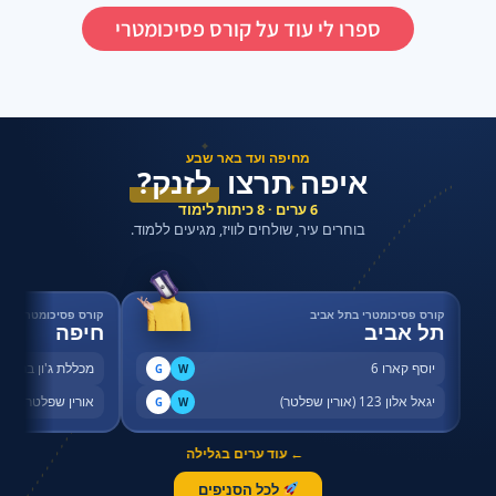
ספרו לי עוד על קורס פסיכומטרי
✦
מחיפה ועד באר שבע
איפה תרצו
לזנק?
✦
6 ערים · 8 כיתות לימוד
בוחרים עיר, שולחים לוויז, מגיעים ללמוד.
קורס פסיכומטרי בתל אביב
קורס פסיכומטרי בחי
תל אביב
חיפה
יוסף קארו 6
מכללת ג'ון ברייס,
G
W
יגאל אלון 123 (אורין שפלטר)
אורין שפלטר, שדר
G
W
← עוד ערים בגלילה
לכל הסניפים