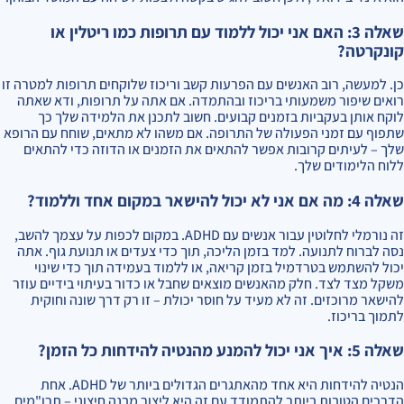
שאלה 3: האם אני יכול ללמוד עם תרופות כמו ריטלין או
קונקרטה?
כן. למעשה, רוב האנשים עם הפרעות קשב וריכוז שלוקחים תרופות למטרה זו
רואים שיפור משמעותי בריכוז ובהתמדה. אם אתה על תרופות, ודא שאתה
לוקח אותן בעקביות בזמנים קבועים. חשוב לתכנן את הלמידה שלך כך
שתפוף עם זמני הפעולה של התרופה. אם משהו לא מתאים, שוחח עם הרופא
שלך – לעיתים קרובות אפשר להתאים את הזמנים או הדוזה כדי להתאים
ללוח הלימודים שלך.
שאלה 4: מה אם אני לא יכול להישאר במקום אחד וללמוד?
זה נורמלי לחלוטין עבור אנשים עם ADHD. במקום לכפות על עצמך להשב,
נסה לברוח לתנועה. למד בזמן הליכה, תוך כדי צעדים או תנועת גוף. אתה
יכול להשתמש בטרדמיל בזמן קריאה, או ללמוד בעמידה תוך כדי שינוי
משקל מצד לצד. חלק מהאנשים מוצאים שחבל או כדור בעיתוי בידיים עוזר
להישאר מרוכזים. זה לא מעיד על חוסר יכולת – זו רק דרך שונה וחוקית
לתמוך בריכוז.
שאלה 5: איך אני יכול להמנע מהנטיה להידחות כל הזמן?
הנטיה להידחות היא אחד מהאתגרים הגדולים ביותר של ADHD. אחת
הדרכים הטובות ביותר להתמודד עם זה היא ליצור מבנה חיצוני – תרו"מים,