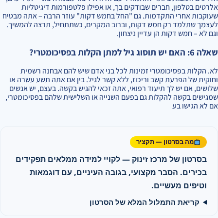
אלרטים בטלפון, חברים שבודקים בך, או אפילו פלטפורמות דיגיטליות
שעוקבות אחרי התקדמות. גם "החל בחמש דקות" עוזר הרבה – אתה מבטיח
לעצמך שתלמד רק חמש דקות, וברוב המקרים, כשתתחיל, תרצה להמשיך.
וגם לא – חמש דקות הן עדיין ניצחון.
שאלה 6: האם יש תוסוג גיל למתן הקלות בפסיכומטרי?
לא. הקלות בפסיכומטרי זמינות לכל בני אדם שיש להם אבחנה רשמית
וחוקית של הפרעת קשב וריכוז, ללא קשר לגיל. בין אם אתה תשע עשרה או
שלושים, אם יש לך תיעוד רפואי, אתה זכאי להגיש בקשה. בעצם, יש אנשים
שמגישים בקשה להקלות גם בפעם השנייה או השלישית שלהם בפסיכומטרי,
אם לא הגישו בע
מה בסרטון — תקציר
בסרטון של מרכז זינוק — לקויי למידה ממלאים תפקידים
בכירים. הסבר מקצועי, בגובה העיניים, עם דוגמאות
וטיפים מעשיים.
קריאת התמלול המלא של הסרטון