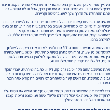
העניין האמיתי כאן הוא שדיון בפסיכומטרי יחד עם בעלי הפרעות קשב וריכוז
צריך להיות גם דיון בעתידה. הבחינה היא אבן דרך, אבל זה לא הסיום – זה
סתם ההתחלה של הדרך שלך לאוניברסיטה וקריירה.
אנשים עם הפרעות קשב וריכוז בעלי כישרונות ייחודיים. הם לעיתים קרובות
יצירתיים, דינמיים, לא מסורתיים, וטובים בפתרון בעיות מהירות. הם גם בעלי
יכולת להתמקד עמוק בנושאים שמעניינים אותם – משהו שנקרא
"היפר-פוקוס". התחום התעסוקתי שלך צריך לנצל את הדברים הללו, לא
להילחם בהם.
דומה שאתה מחשב בתחום ה-IT? טכנולוגיה לא דורשת דפיקה על שולחן
למשך שמונע שעות. זה דורש פתרון בעיות מהיר, שינוי משמעותיות מהירה
בין משימות, וממש לעיתים – יכולת להתמקד לחלוטין בבעיה אחת למשך
שעות. כל אלו הם נקודות חוזק של ADHD.
אתה מחשב בתחום הקרייטיב? גרפיקה, דיזיין, כתיבה יצירתית, יוצרי תוכן?
אותו הדבר. אנשים עם הפרעות קשב וריכוז מוטלים לעיתים קרובות חוצה
גבולות מחשבה. הם רואים קשרים שאחרים לא רואים. זה קורא אתה רוצה
בעבודה.
כדי למצוא את המשימה הנכונה, תשאל את עצמך: מה עושה את המוח שלי
לרוקד? איזו משימה אני יכול להירדם אליה? איפה אני מוצא זרימה וקצב?
התשובות האלו יהיו המנחה שלך.