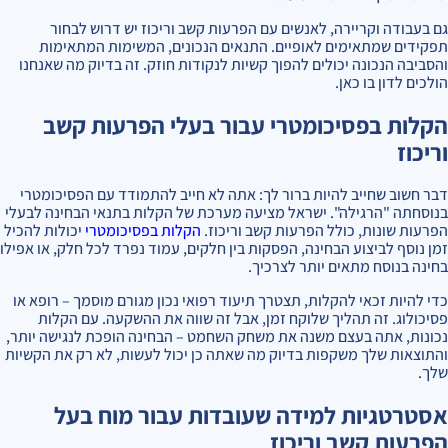
גם בעבודה וקריירה, לאנשים עם הפרעות קשב וריכוז יש דרוש לבחור
תפקידים שמתאימים לאופיים. התנאים הנכונים, המשימות המתאימות
והסביבה הנכונה יכולים להפוך קשיות לנקודות חוזק. זה בדיוק מה שאנחנו
הולכים לדון בו כאן.
הקלות בפסיכומטרי עבור בעלי הפרעות קשב
וריכוז
דבר חשוב שחייב להיות ברור לך: אתה לא חייב להתמודד עם הפסיכומטרי
בנוסחתה "הרגילה". ישראל מציעה מערכת של הקלות בתנאי הבחינה לבעלי
הפרעות שונות, כולל הפרעות קשב וריכוז.
הקלות בפסיכומטרי
יכולות להכיל
זמן נוסף לביצוע הבחינה, הפסקות בין חלקים, עמוד נפרד לכל חלק, או אפילו
בחינה בנוסח מתאים יותר לצרכיך.
כדי להיות זכאי להקלות, תצטרך תיעוד רפואי נכון מגורם מוסמך – רופא או
פסיכולוג. זה תהליך שלוקח זמן, אבל זה שווה את ההשקעה. עם הקלות
נכונות, אתה בעצם משנה את משחק השחמט – הבחינה הופכת לנגישה יותר,
והתוצאות שלך משקפות בדיוק מה שאתה כן יכול לעשות, לא רק את הקשיות
שלך.
אסטרטגיות למידה שעובדות עבור מוח בעל
הפרעות קשב וריכוז