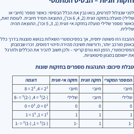
חזקות זוגיות – הבסיס המתמטי
לפני שנצלול לפרטים, בואו נבין את הכלל הבסיסי: כאשר מספר (חיובי או
שלילי) מועלה בחזקה זוגית (2, 4, 6 וכו'), התוצאה תמיד חיובית. לעומת זאת,
כאשר מספר שלילי מועלה בחזקה אי-זוגית (1, 3, 5 וכו'), התוצאה תהיה
שלילית.
ההבנה הזו פשוטה יחסית, אך בפסיכומטרי השאלות בנושא מוצגות בדרך כלל
באופן מורכב יותר, ודורשות חשיבה מהירה וזיהוי דפוסים. זכרו שבמבחן
הפסיכומטרי, הזמן הוא גורם קריטי – ולכן חשוב להכיר את הכללים ולתרגל
את יישומם במגוון סיטואציות.
טבלת סיכום: התנהגות מספרים בחזקות שונות
המספר המקורי
חזקה זוגית
חזקה אי-זוגית
דוגמה
חיובי
חיובי
חיובי
2² = 4, 2³ = 8
שלילי
חיובי
שלילי
(-2)² = 4, (-2)³ = -8
0² = 0, 0³ = 0
0
0
0
1² = 1, 1³ = 1
1
1
1
(-1)² = 1, (-1)³ = -1
-1
1
-1