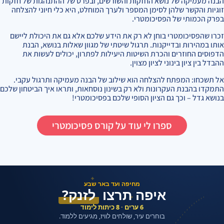
הבנה מעמיקה של נושא החזקות והשורשים, ובפרט של ההתנהגות של חזקות
זוגיות והקשר שלהן לסימן המספר ולערך המוחלט, היא כלי חיוני להצלחה
בפרק הכמותי של הפסיכומטרי.
זכרו שהפסיכומטרי בוחן לא רק את הידע שלכם אלא גם את היכולת ליישם
אותו במהירות ובדייקנות. תרגול שיטתי של מגוון שאלות בנושא, הבנת
הדפוסים החוזרים והכרת השיטות היעילות לפתרון, יכולים לעשות את
ההבדל בין ציון בינוני לציון מצוין.
אל תשכחו: המפתח להצלחה הוא שילוב של הבנה מעמיקה ותרגול עקבי.
התמקדו בהבנת העקרונות ולא רק בשינון נוסחאות, ותראו איך הביטחון שלכם
בנושא גדל – וכך גם הציון הסופי שלכם בפסיכומטרי!
ספרו לי עוד על קורס פסיכומטרי
✦
מחיפה ועד באר שבע
איפה תרצו
לזנק?
✦
6 ערים · 8 כיתות לימוד
בוחרים עיר, שולחים לוויז, מגיעים ללמוד.