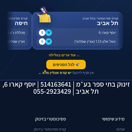
קורס פסיכומטרי בתל אביב
קורס פסיכומטרי בחי
תל אביב
חיפה
יוסף קארו 6
מכללת ג'ון ברייס,
G
W
יגאל אלון 123 (אורין שפלטר)
אורין שפלטר, שדר
G
W
← עוד ערים בגלילה
לכל הסניפים
✦
אין סניף לידכם?
יש קורס אונליין מלא ←
זינוק בתי ספר בע״מ | 514163641 | יוסף קארו 6,
תל אביב | 055-2923429
מידע שימושי
פסיכומטרי בזינוק
אודות
קורס פסיכומטרי בזינוק