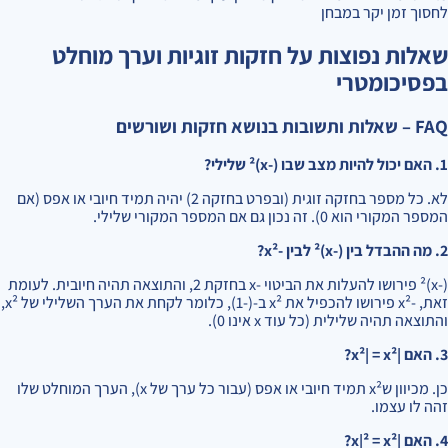
לחסוך זמן יקר במבחן
שאלות נפוצות על חזקות זוגיות וערך מוחלט
בפסיכומטרי
FAQ – שאלות ותשובות בנושא חזקות ושורשים
1. האם יכול להיות מצב שבו (-x)² שלילי?
לא. כל מספר בחזקה זוגית (ובפרט בחזקה 2) יהיה תמיד חיובי או אפס (אם
המספר המקורי הוא 0). זה נכון גם אם המספר המקורי שלילי.
2. מה ההבדל בין (-x)² לבין -x²?
(-x)² פירושו להעלות את הביטוי -x בחזקת 2, והתוצאה תהיה חיובית. לעומת
זאת, -x² פירושו להכפיל את x² ב-(-1), כלומר לקחת את הערך השלילי של x²,
והתוצאה תהיה שלילית (כל עוד x אינו 0).
3. האם |x²| = x²?
כן. מכיוון שx² תמיד חיובי או אפס (עבור כל ערך של x), הערך המוחלט שלו
זהה לו עצמו.
4. האם |x|² = x²?