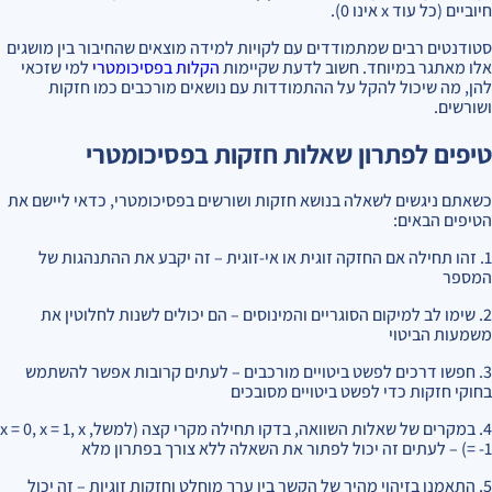
חיוביים (כל עוד x אינו 0).
סטודנטים רבים שמתמודדים עם לקויות למידה מוצאים שהחיבור בין מושגים
אלו מאתגר במיוחד. חשוב לדעת שקיימות
הקלות בפסיכומטרי
למי שזכאי
להן, מה שיכול להקל על ההתמודדות עם נושאים מורכבים כמו חזקות
ושורשים.
טיפים לפתרון שאלות חזקות בפסיכומטרי
כשאתם ניגשים לשאלה בנושא חזקות ושורשים בפסיכומטרי, כדאי ליישם את
הטיפים הבאים:
1. זהו תחילה אם החזקה זוגית או אי-זוגית – זה יקבע את ההתנהגות של
המספר
2. שימו לב למיקום הסוגריים והמינוסים – הם יכולים לשנות לחלוטין את
משמעות הביטוי
3. חפשו דרכים לפשט ביטויים מורכבים – לעתים קרובות אפשר להשתמש
בחוקי חזקות כדי לפשט ביטויים מסובכים
4. במקרים של שאלות השוואה, בדקו תחילה מקרי קצה (למשל, x = 0, x = 1, x
= -1) – לעתים זה יכול לפתור את השאלה ללא צורך בפתרון מלא
5. התאמנו בזיהוי מהיר של הקשר בין ערך מוחלט וחזקות זוגיות – זה יכול