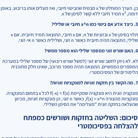
כן. הערך המוחלט של x מבטיח שהביטוי חיובי, ואז מעלים אותו בריבוע. באופן
דומה, x² תמיד חיובי ללא קשר לסימן של x.
5. כיצד אדע אם ביטוי כמו x^n חיובי או שלילי?
תלוי בסימן של x ובזוגיות של n. אם x חיובי, התוצאה תמיד חיובית. אם x
שלילי, התוצאה תהיה חיובית כאשר n זוגי, ושלילית כאשר n אי-זוגי.
6. האם שורש זוגי ממספר שלילי הוא מספר ממשי?
לא. לא ניתן לחשב שורש זוגי (למשל שורש ריבועי) של מספר שלילי במערכת
המספרים הממשיים. התוצאה תהיה מספר מרוכב, שאינו חלק מתוכנית
הלימודים של הפסיכומטרי.
7. מה הקשר בין חזקות זוגיות לפונקציות זוגיות?
פונקציה זוגית היא פונקציה שמקיימת f(-x) = f(x) לכל x בתחום הפונקציה.
פונקציות מהצורה f(x) = x^n, כאשר n זוגי, הן פונקציות זוגיות, מכיוון
שהעלאה בחזקה זוגית "מעלימה" את הסימן השלילי.
סיכום: השליטה בחזקות ושורשים כמפתח
להצלחה בפסיכומטרי