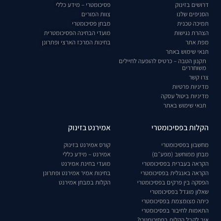
דרושים בזינוק
פסיכומטרי – מידע כללי
הסניפים שלנו
צוות המורים
תמיכה טכנית
מבחן פסיכומטרי
הצהרת נגישות
מועדי הבחינה הפסיכומטרית
מפת אתר
בחינות המרכז הארצי ופתרונן
תנאי שימוש באתר
תקנון הטבה – כרטיס להופעה לחיילים
משוחררים
צרו קשר
מדיניות פרטיות
מדיניות ביטול עסקה
תנאי שימוש באתר
הקלות בפסיכומטרי
אמירנט בזינוק
מחשבון בפסיכומטרי
קורס אמירנט בזינוק
מבחן ממוחשב (מפע״ם)
אמירנט – מידע כללי
הקראה בעברית בפסיכומטרי
מועדי בחינת אמירנט
הקראה באנגלית בפסיכומטרי
בחינות אמיר אמירנט ופתרונן
הפסקה בין פרקים בפסיכומטרי
הקלות במבחן אמירנט
שאלון מוגדל בפסיכומטרי
כיתה מצומצמת בפסיכומטרי
התאמות לחיבור בפסיכומטרי
איך לקבל הקלות בפסיכומטרי?