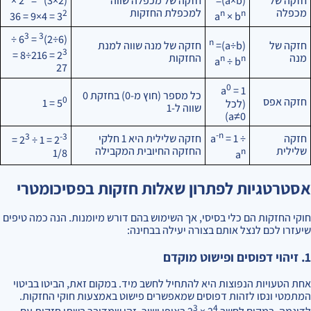
חזקה של
חזקה של מכפלה שווה
×
= 2
(2×3)
=
(a×b)
מכפלה
למכפלת החזקות
2
n
n
= 4×9 = 36
3
a
× b
3
3
÷
= 6
(6÷2)
n
חזקה של
חזקה של מנה שווה למנת
=
(a÷b)
3
= 216÷8 =
2
מנה
החזקות
n
n
a
÷ b
27
0
a
= 1
כל מספר (חוץ מ-0) בחזקת 0
0
חזקה אפס
(לכל
5
= 1
שווה ל-1
a≠0)
-n
3
-3
חזקה
חזקה שלילית היא 1 חלקי
a
= 1 ÷
=
= 1 ÷ 2
2
שלילית
החזקה החיובית המקבילה
n
1/8
a
אסטרטגיות לפתרון שאלות חזקות בפסיכומטרי
חוקי החזקות הם כלי בסיסי, אך השימוש בהם דורש מיומנות. הנה כמה טיפים
שיעזרו לכם לנצל אותם בצורה יעילה בבחינה:
1. זיהוי דפוסים ופישוט מוקדם
אחת הטעויות הנפוצות היא להתחיל לחשב מיד. במקום זאת, הביטו בביטוי
המתמטי ונסו לזהות דפוסים שמאפשרים פישוט באמצעות חוקי החזקות.
3
4