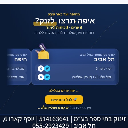
✦
מחיפה ועד באר שבע
איפה תרצו
לזנק?
✦
6 ערים · 8 כיתות לימוד
בוחרים עיר, שולחים לוויז, מגיעים ללמוד.
קורס פסיכומטרי בתל אביב
קורס פסיכומטרי בחי
תל אביב
חיפה
יוסף קארו 6
מכללת ג'ון ברייס,
G
W
יגאל אלון 123 (אורין שפלטר)
אורין שפלטר, שדר
G
W
← עוד ערים בגלילה
לכל הסניפים
✦
אין סניף לידכם?
יש קורס אונליין מלא ←
זינוק בתי ספר בע״מ | 514163641 | יוסף קארו 6,
תל אביב | 055-2923429