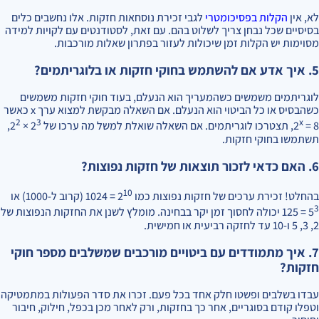
לא, אין
הקלות בפסיכומטרי
לגבי זכירת נוסחאות חזקות. אלו נחשבים כלים
בסיסיים שכל נבחן צריך לשלוט בהם. עם זאת, לסטודנטים עם לקויות למידה
מסוימות יש הקלות זמן שיכולות לעזור בפתרון שאלות מורכבות.
5. איך אדע אם להשתמש בחוקי חזקות או בלוגריתמים?
לוגריתמים משמשים כשהמעריך הוא הנעלם, בעוד חוקי חזקות משמשים
כשהבסיס או כל הביטוי הוא הנעלם. אם השאלה מבקשת למצוא ערך x כאשר
2
3
x
= 8, תצטרכו לוגריתמים. אם השאלה שואלת למשל מה ערכו של 2
2
× 2
,
תשתמשו בחוקי חזקות.
6. האם כדאי לזכור תוצאות של חזקות נפוצות?
10
בהחלט! זכירת ערכים של חזקות נפוצות כמו 2
= 1024 (קרוב ל-1000) או
3
5
= 125 יכולה לחסוך זמן יקר בבחינה. מומלץ לשנן את החזקות הנפוצות של
2, 3, 5 ו-10 עד לחזקה רביעית או חמישית.
7. איך מתמודדים עם ביטויים מורכבים שמשלבים מספר חוקי
חזקות?
עבדו בשלבים ופשטו חלק אחד בכל פעם. זכרו את סדר הפעולות במתמטיקה
וטפלו קודם בסוגריים, אחר כך בחזקות, ורק לאחר מכן בכפל, חילוק, חיבור