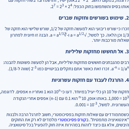
לדוגמה, במקום לחשב 2
× 2
באופן ישיר, זהו שמדובר בשתי חזקות עם
7
3
4
אותו בסיס והשתמשו בחוק הכפל: 2
× 2
= 2
.
2. שימוש בשורשים וחזקות שברים
זכרו כי שורש ריבועי הוא למעשה חזקה של 1/2, שורש שלישי הוא חזקה של
1/3
1/2
1/3 וכן הלאה. כך למשל, √a = a
ו-∛a = a
. הבנה זו חיונית לפתרון
שאלות מורכבות יותר.
3. אל תחששו מחזקות שליליות
רבים מהנבחנים חוששים מחזקות שליליות, אבל הן למעשה פשוטות להבנה:
-3
-n
n
= 1/a
a
. זכרו זאת כאשר אתם נתקלים בביטויים כמו 2
(שווה ל-1/8).
4. התרגלו לעבוד עם חזקות עשרוניות
n
חזקות של 10 הן כלי יעיל במיוחד. דעו כי 10
הוא 1 ואחריו n אפסים. לדוגמה,
-n
3
10
= 1,000. באותו אופן, 10
הוא 0.1 עם (n-1) אפסים אחרי הנקודה
-3
העשרונית. למשל, 10
= 0.001.
כשמתמודדים עם שאלות חזקות בפסיכומטרי, חשוב לתרגל הרבה ולבנות
"אינטואיציה מתמטית". ב
קורס פסיכומטרי
מלמדים לא רק את החוקים
היבשים, אלא גם כיצד לזהות במהירות איזה חוק להפעיל בכל סיטואציה.