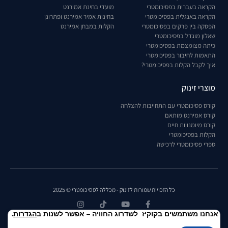
הקראה בעברית בפסיכומטרי
מועדי בחינת אמירנט
הקראה באנגלית בפסיכומטרי
בחינות אמיר אמירנט ופתרונן
הפסקה בין פרקים בפסיכומטרי
הקלות במבחן אמירנט
שאלון מוגדל בפסיכומטרי
כיתה מצומצמת בפסיכומטרי
התאמות לחיבור בפסיכומטרי
איך לקבל הקלות בפסיכומטרי?
מוצרי זינוק
קורס פסיכומטרי עם התחייבות להצלחה
קורס אמירנט מותאם
קורס מיומנויות חיים
הקלות בפסיכומטרי
ספרי פסיכומטרי לרכישה
כל הזכויות שמורות לזינוק - מכללה לפסיכומטרי © 2025
אנחנו משתמשים בקוקיז לשדרוג החוויה – אפשר לשנות ב
הגדרות
.