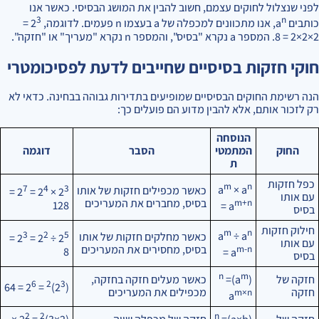
לפני שנצלול לחוקים עצמם, חשוב להבין את המושג הבסיסי. כאשר אנו
3
n
כותבים a
, אנו מתכוונים למכפלה של a בעצמו n פעמים. לדוגמה, 2
=
2×2×2 = 8. המספר a נקרא "בסיס", והמספר n נקרא "מעריך" או "חזקה".
חוקי חזקות בסיסיים שחייבים לדעת לפסיכומטרי
הנה רשימת החוקים הבסיסיים שמופיעים בתדירות גבוהה בבחינה. כדאי לא
רק לזכור אותם, אלא להבין מדוע הם פועלים כך:
הנוסחה
החוק
המתמטי
הסבר
דוגמה
ת
כפל חזקות
m
n
7
4
3
a
× a
כאשר מכפילים חזקות של אותו
=
= 2
× 2
2
עם אותו
m+n
בסיס, מחברים את המעריכים
128
= a
בסיס
חילוק חזקות
m
n
3
2
5
a
÷ a
כאשר מחלקים חזקות של אותו
=
= 2
÷ 2
2
עם אותו
m-n
בסיס, מחסירים את המעריכים
8
= a
בסיס
n
m
חזקה של
כאשר מעלים חזקה בחזקה,
=
)
(a
6
2
3
= 64
= 2
)
(2
חזקה
מכפילים את המעריכים
m×n
a
2
2
n