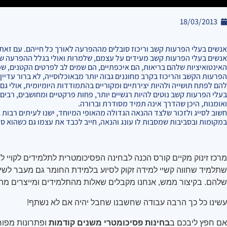
18/03/2013
אנשים בעלי הפרעות קשב וריכוז סובלים מההפרעה לאורך כל חייהם. עם זאת, נ
אנשים בעלי הפרעות קשב מעידים על עצמם, שלמרות ואולי בגלל ההפרעה שלה
האינטואיציות שלהם בריאות, הם איכפתיים, הם שמים לב לפרטים הקטנים, שמי
הפרעות הקשב והריכוז בקרב מחוננים גבוה יותר מבאוכלוסייה, לא ברור עדיין
להם לפתח תושייה ולהיות יצירתיים ומקוריים בהתמודדות היומיומית, אולי 
בעלי הפרעות קשב נוטים להיות רגשיים יותר, פחות פרקטיים ומחושבים, רבים 
ואומנות, היכן שהדרך אינה תמיד מסודרת וברורה.
חשוב לסייג ולזכור שלצד ההנאה הגדולה מהאופי המיוחד, ישנו לעיתים רבות 
במקומות ובסביבות שמסבות לו עונג והנאה, חייב לכבד את עצמו גם כשהוא ס
מרכז זינוק מקיים קורס הכנה לבחינה הפסיכומטרית לתלמידים לקויי למי
שתלמיד שחווה קשיי למידה זקוק לסיוע בלמידת החומר גם מעבר לשי
שלהם. בקיצור ממש, אנחנו מקבלים שאלות מהתלמידים ומייצרים מהם
עשינו כל כך הרבה עבודה שחשבנו שחבל יהיה אם לא נשתף
!
אם חפץ ליבכם ב
בחינות פסיכומטרי משנים קודמות
ופתרונות מפור