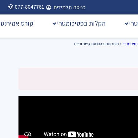
077-8047761
כניסת תלמידים
טרי
הקלות בפסיכומטרי
קורס אמירנט
סיכומטרי
»
היתרונות בהפרעת קשב וריכוז