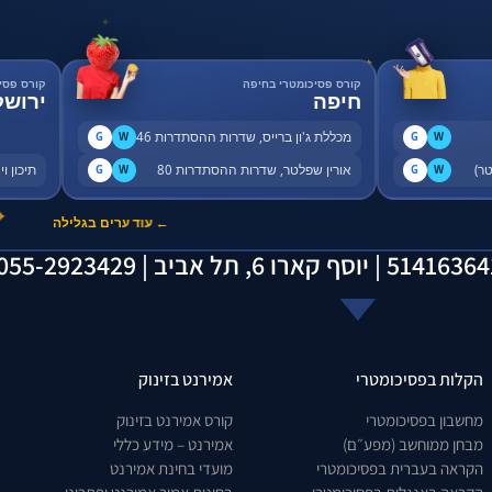
✦
✦
קורס פסיכומטרי בחיפה
קורס פסי
חיפה
ירושל
מכללת ג'ון ברייס, שדרות ההסתדרות 46
G
W
G
W
אורין שפלטר, שדרות ההסתדרות 80
תיכון ויצו, 
G
W
G
W
✦
← עוד ערים בגלילה
הקלות בפסיכומטרי
אמירנט בזינוק
מחשבון בפסיכומטרי
קורס אמירנט בזינוק
מבחן ממוחשב (מפע״ם)
אמירנט – מידע כללי
הקראה בעברית בפסיכומטרי
מועדי בחינת אמירנט