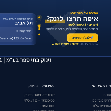
מחיפה ועד באר שבע
איפה תרצו
לזנק?
קורס פסיכומטרי בתל אביב
תל אביב
6 ערים · 8 כיתות לימוד
בוחרים עיר, שולחים לוויז, מגיעים ללמוד.
יוסף קארו 6
לכל הסניפים
יגאל אלון 123 (אורין שפלטר)
אין סניף לידכם?
יש קורס אונליין מלא ←
זינוק בתי ספר בע״מ | 514163641 | יוסף קארו 6, תל אביב | 055-2923429
מידע שימושי
פסיכומטרי בזינוק
אודות
קורס פסיכומטרי בזינוק
דרושים בזינוק
פסיכומטרי – מידע כללי
הסניפים שלנו
צוות המורים