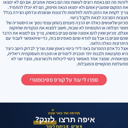
לזהות מה הם באמת רוצים לעשות ומה הם באמת אוהבים. אם הם לא ימצאו
את המקום שמעניין אותם ולא ימצאו הנאה וסיפוק, הם לא יוכלו להתמיד.
צריך לקחת את הזמן ולתת לחלומות ולרצונות שנשכחו ונדחקו הצידה בגלל
תגובות הסביבה לצאת ולקבל ביטוי.
מכיוון שלאנשים כאלה יש הרבה פעמים בטחון עצמי נמוך או היסטוריה של
חוסר הצלחה או התנסויות לא טובות, חשוב למצוא את הנקודות שחזקות
אצלם. מכיוון שאין להם אמונה שהם טובים במשהו, צריך גם למצוא את הדבר
שהם טובים בו אבל גם לוודא שהם מאמינים בזה, כדי שיתאפשר לעבוד עם
היתרונות האלה הלאה.
אצל כל אדם ההפרעה באה לידי ביטוי באופן שונה וצריך לבדוק היטב כיצד
היא מתבטאת ולבנות יחד תוכנית לימודים או תוכנית תעסוקתית ריאלית,
מציאותית. שמצד אחד תאפשר ביטוי ליכולות ולכשרונות, ומצד שני לא
מתעלמת מהקשיים והמגבלות.
ספרו לי עוד על קורס פסיכומטרי
✦
מחיפה ועד באר שבע
איפה תרצו
לזנק?
✦
6 ערים · 8 כיתות לימוד