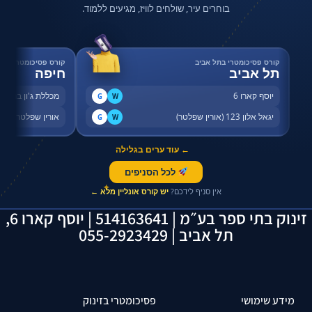
בוחרים עיר, שולחים לוויז, מגיעים ללמוד.
קורס פסיכומטרי בתל אביב
קורס פסיכומטרי בחי
תל אביב
חיפה
יוסף קארו 6
מכללת ג'ון ברייס,
G
W
יגאל אלון 123 (אורין שפלטר)
אורין שפלטר, שדר
G
W
← עוד ערים בגלילה
לכל הסניפים
✦
אין סניף לידכם?
יש קורס אונליין מלא ←
זינוק בתי ספר בע״מ | 514163641 | יוסף קארו 6,
תל אביב | 055-2923429
מידע שימושי
פסיכומטרי בזינוק