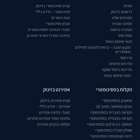
אודות
קורס פסיכומטרי בזינוק
דרושים בזינוק
פסיכומטרי – מידע כללי
הסניפים שלנו
צוות המורים
תמיכה טכנית
מבחן פסיכומטרי
הצהרת נגישות
מועדי הבחינה הפסיכומטרית
מפת אתר
בחינות המרכז הארצי ופתרונן
תנאי שימוש באתר
תקנון הטבה – כרטיס להופעה לחיילים
משוחררים
צרו קשר
מדיניות פרטיות
מדיניות ביטול עסקה
תנאי שימוש באתר
הקלות בפסיכומטרי
אמירנט בזינוק
מחשבון בפסיכומטרי
קורס אמירנט בזינוק
מבחן ממוחשב (מפע״ם)
אמירנט – מידע כללי
הקראה בעברית בפסיכומטרי
מועדי בחינת אמירנט
הקראה באנגלית בפסיכומטרי
בחינות אמיר אמירנט ופתרונן
הפסקה בין פרקים בפסיכומטרי
הקלות במבחן אמירנט
שאלון מוגדל בפסיכומטרי
כיתה מצומצמת בפסיכומטרי