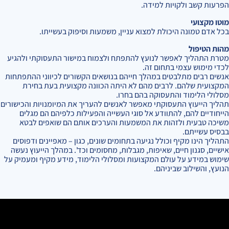
הפרעות קשב ולקויות למידה.
מוטו מקצועי
בכל אדם טמונה היכולת למצוא עניין, משמעות וסיפוק בעשייתו.
מהות הטיפול
מטרת התהליך לאפשר לנועץ להתפתח ולצמוח במישור התעסוקתי ולהגיע
לכדי מימוש עצמי בתחום זה.
אנשים רבים מתלבטים במהלך חייהם בנושאים הקשורים לכיווני ההתפתחות
המקצועית שלהם. לרבים מהם לא היתה הכוונה מקצועית בעת בחירת
מסלולי הלימוד והתעסוקה בהם בחרו.
תהליך הייעוץ התעסוקתי מאפשר לאנשים להעריך את המיומנויות והכישורים
הייחודיים להם, להתוודע אל סוגי העשייה והפעילות כלפיהם הם מגלים
משיכה טבעית ולזהות את המשמעות והערכים אותם הם שואפים לבטא
בבסיס עשייתם.
התהליך הינו מקיף וכולל נגיעה בתחומים שונים, כגון – מאפיינים ודפוסים
אישיים, סגנון חיים, שאיפות, מגבלות, מחסומים וכד'. במהלך הייעוץ נעשה
שימוש במידע על עולם המקצועות ומסלולי הלימוד, מידע מקיף ומעמיק על
הנועץ, והשילוב שביניהם.