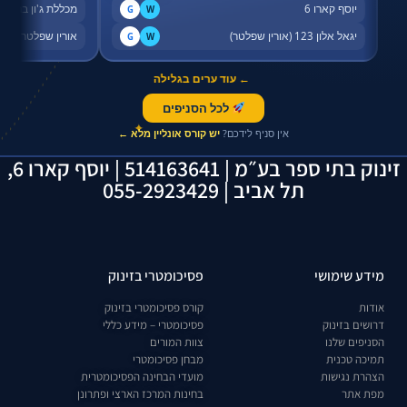
יוסף קארו 6
מכללת ג'ון ברייס,
G
W
יגאל אלון 123 (אורין שפלטר)
אורין שפלטר, שדר
G
W
← עוד ערים בגלילה
לכל הסניפים
✦
אין סניף לידכם?
יש קורס אונליין מלא ←
זינוק בתי ספר בע״מ | 514163641 | יוסף קארו 6,
תל אביב | 055-2923429
מידע שימושי
פסיכומטרי בזינוק
אודות
קורס פסיכומטרי בזינוק
דרושים בזינוק
פסיכומטרי – מידע כללי
הסניפים שלנו
צוות המורים
תמיכה טכנית
מבחן פסיכומטרי
הצהרת נגישות
מועדי הבחינה הפסיכומטרית
מפת אתר
בחינות המרכז הארצי ופתרונן