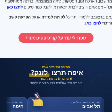
מחשבון, הארכת זמן, הפסקות, כיתה מצומצמת, בחינה ממוחשבת
וכו' – אם אתם רוצים לבדוק זכאות או לקבל כמה טיפים
לחצו כאן
.
אם ברצונכם ללמוד יותר על
לקויות למידה
או על
הפרעת קשב
וריכוז
לחצו כאן
.
ספרו לי עוד על קורס פסיכומטרי
✦
מחיפה ועד באר שבע
איפה תרצו
לזנק?
✦
6 ערים · 8 כיתות לימוד
בוחרים עיר, שולחים לוויז, מגיעים ללמוד.
קורס פסיכומטרי בתל אביב
קורס פסיכומטרי בחי
תל אביב
חיפה