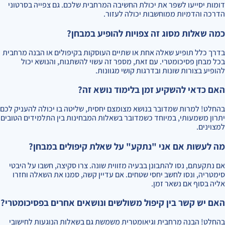
דומות יסייעו לשפר את יכולת החשיבה המרחבית שלכם. גם צפייה בסרטוני
הדרכה והדמיות ממוחשבות יכולה לעזור.
כמה שאלות מסוג זה צפויות להופיע במבחן?
בדרך כלל תופיע שאלה אחת או שתיים העוסקות בקיפולים או הבנה מרחבית
בכל מבחן פסיכומטרי. עם זאת, מספר זה עשוי להשתנות, והנושא יכול
להופיע בצורות שונות ובדרגות קושי מגוונות.
האם כדאי להשקיע זמן בלימוד נושא זה?
בהחלט! למרות שמדובר בנושא מצומצם יחסית, שליטה בו יכולה להעניק לכם
יתרון משמעותי, במיוחד כשמדובר בשאלות המבחינות בין התלמידים הטובים
למצוינים.
מה לעשות אם אני "נתקע" על שאלת קיפולים במבחן?
אם נתקעתם, נסו להתבונן בבעיה מזווית שונה. צרו סקיצה, חשבו על היבטי
סימטריה, ונסו לחשב יחסי שטחים. אם עדיין קשה, סמנו את השאלה וחזרו
אליה בסוף אם נשאר זמן.
האם יש קשר בין קיפול משולשים ונושאים אחרים בפסיכומטרי?
בהחלט! הבנה מרחבית וגיאומטרית משמשת גם בשאלות הנוגעות לחישובי