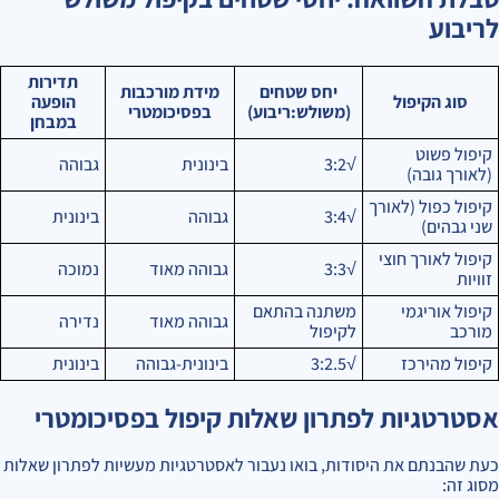
לריבוע
תדירות
יחס שטחים
מידת מורכבות
סוג הקיפול
הופעה
(משולש:ריבוע)
בפסיכומטרי
במבחן
קיפול פשוט
√3:2
בינונית
גבוהה
(לאורך גובה)
קיפול כפול (לאורך
√3:4
גבוהה
בינונית
שני גבהים)
קיפול לאורך חוצי
√3:3
גבוהה מאוד
נמוכה
זוויות
קיפול אוריגמי
משתנה בהתאם
גבוהה מאוד
נדירה
מורכב
לקיפול
קיפול מהירכז
√3:2.5
בינונית-גבוהה
בינונית
אסטרטגיות לפתרון שאלות קיפול בפסיכומטרי
כעת שהבנתם את היסודות, בואו נעבור לאסטרטגיות מעשיות לפתרון שאלות
מסוג זה: