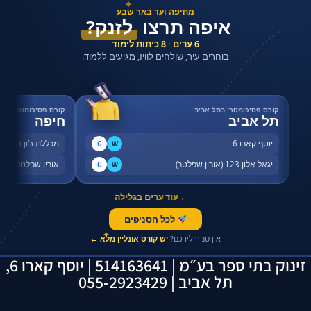
✦
מחיפה ועד באר שבע
איפה תרצו
לזנק?
✦
6 ערים · 8 כיתות לימוד
בוחרים עיר, שולחים לוויז, מגיעים ללמוד.
קורס פסיכומטרי בתל אביב
קורס פסיכומטרי בחי
תל אביב
חיפה
יוסף קארו 6
מכללת ג'ון ברייס,
G
W
יגאל אלון 123 (אורין שפלטר)
אורין שפלטר, שדר
G
W
← עוד ערים בגלילה
לכל הסניפים
✦
אין סניף לידכם?
יש קורס אונליין מלא ←
זינוק בתי ספר בע״מ | 514163641 | יוסף קארו 6,
תל אביב | 055-2923429