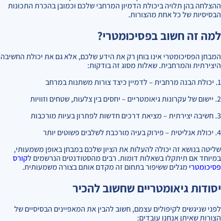
ההצלחה בהן תלויה ביכולת הדמיון המרחבי שלכם וכמובן בהכרת התכונות
הבסיסיות של כל אחת מהצורות.
למה זה חשוב בפסיכומטרי?
המבחן הפסיכומטרי אינו בוחן רק את הידע שלכם, אלא גם את יכולת החשיבה
היצירתית והמרחבית. שאלות מסוג זה בודקות:
1. יכולת הבנה מרחבית – לדמיין כיצד צורות משתנות במרחב
2. יישום של עקרונות גיאומטריים – יחסים בין צלעות, שטחים וזוויות
3. חשיבה יצירתית – מציאת דרכים חדשות לפתרון בעיות מורכבות
4. יכולת אנליטית – פירוק בעיה מורכבת לשלבים פשוטים יותר
שליטה בנושא זה יכולה להעלות את הציון שלכם במבחן באופן משמעותי,
במיוחד אם תיתקלו בשאלות דומות. רבים מהסטודנטים הנרשמים ל
קורס
פסיכומטרי
מגלים ששיפור בתחום זה מקדם אותם בצורה משמעותית.
יסודות גיאומטריים שחשוב להכיר
לפני שניגשים לקיפולים עצמם, חשוב להבין את המאפיינים הבסיסיים של
הצורות שאיתן אנחנו עובדים: