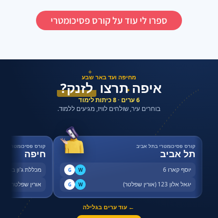
ספרו לי עוד על קורס פסיכומטרי
✦
מחיפה ועד באר שבע
איפה תרצו
לזנק?
✦
6 ערים · 8 כיתות לימוד
בוחרים עיר, שולחים לוויז, מגיעים ללמוד.
קורס פסיכומטרי בתל אביב
קורס פסיכומטרי בחי
תל אביב
חיפה
יוסף קארו 6
מכללת ג'ון ברייס,
G
W
יגאל אלון 123 (אורין שפלטר)
אורין שפלטר, שדר
G
W
← עוד ערים בגלילה