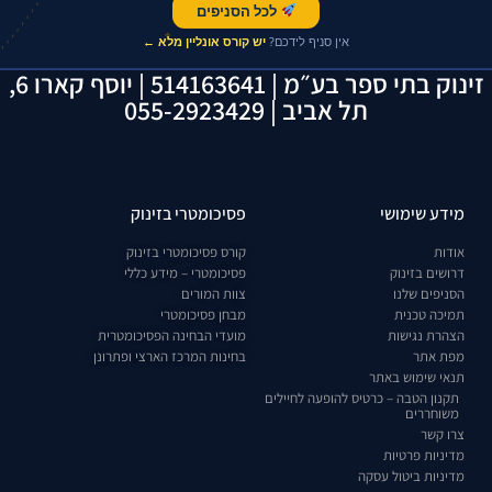
לכל הסניפים
✦
אין סניף לידכם?
יש קורס אונליין מלא ←
זינוק בתי ספר בע״מ | 514163641 | יוסף קארו 6,
תל אביב | 055-2923429
מידע שימושי
פסיכומטרי בזינוק
אודות
קורס פסיכומטרי בזינוק
דרושים בזינוק
פסיכומטרי – מידע כללי
הסניפים שלנו
צוות המורים
תמיכה טכנית
מבחן פסיכומטרי
הצהרת נגישות
מועדי הבחינה הפסיכומטרית
מפת אתר
בחינות המרכז הארצי ופתרונן
תנאי שימוש באתר
תקנון הטבה – כרטיס להופעה לחיילים
משוחררים
צרו קשר
מדיניות פרטיות
מדיניות ביטול עסקה