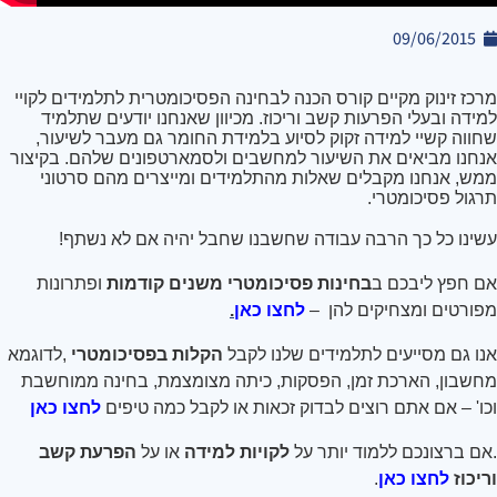
09/06/2015
מרכז זינוק מקיים קורס הכנה לבחינה הפסיכומטרית לתלמידים לקויי
למידה ובעלי הפרעות קשב וריכוז. מכיוון שאנחנו יודעים שתלמיד
שחווה קשיי למידה זקוק לסיוע בלמידת החומר גם מעבר לשיעור,
אנחנו מביאים את השיעור למחשבים ולסמארטפונים שלהם. בקיצור
ממש, אנחנו מקבלים שאלות מהתלמידים ומייצרים מהם סרטוני
תרגול פסיכומטרי
.
עשינו כל כך הרבה עבודה שחשבנו שחבל יהיה אם לא נשתף
!
אם חפץ ליבכם ב
בחינות פסיכומטרי משנים קודמות
ופתרונות
מפורטים ומצחיקים להן
–
לחצו כאן
.
אנו גם מסייעים לתלמידים שלנו לקבל
הקלות בפסיכומטרי
,
לדוגמא
מחשבון, הארכת זמן, הפסקות, כיתה מצומצמת, בחינה ממוחשבת
וכו' – אם אתם רוצים לבדוק זכאות או לקבל כמה טיפים
לחצו כאן
.
אם ברצונכם ללמוד יותר על
לקויות למידה
או על
הפרעת קשב
וריכוז
לחצו כאן
.