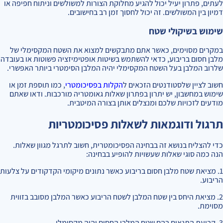
לעתים, פתרון יעיל יכול להגיע מחלוקת הצורות למשולשים וניתוח חפיפה או
דמיון בין המשולשים. זה יכול לחסוך זמן רב בחישובים.
שימוש בשיקולי שטח
במקרים מסוימים, כאשר אתם מתבקשים למצוא את השטח המקסימלי של
מלבן חסום בריבוע, כדאי להשתמש בשיטות אופטימיזציה פשוטות או בעובדה
שלרוב המלבן בעל השטח המקסימלי יהיה המלבן הסימטרי ביותר האפשרי.
חשוב לציין שלסטודנטים הזכאים ל
הקלות בפסיכומטרי
, כמו תוספת זמן או
שימוש במחשבון, יש יתרון בפתרון שאלות גאומטריה מורכבות. ודאו שאתם
מודעים לזכויות שלכם ומנצלים אותן בצורה המיטבית.
תרגול ודוגמאות לשאלות פסיכומטריות
כדי להצליח בנושא זה בבחינה הפסיכומטרית, חשוב לתרגל מגוון שאלות.
הנה כמה סוגי שאלות שעשויות להופיע בבחינה:
1. מציאת שטח מלבן חסום בריבוע כאשר נתונים מיקומי הקדקודים על צלעות
הריבוע.
2. מציאת היחס בין שטח המלבן לשטח הריבוע כאשר המלבן מסובב בזווית
מסוימת.
3. קביעת התנאים בהם שטח המלבן החסום יהיה מקסימלי.