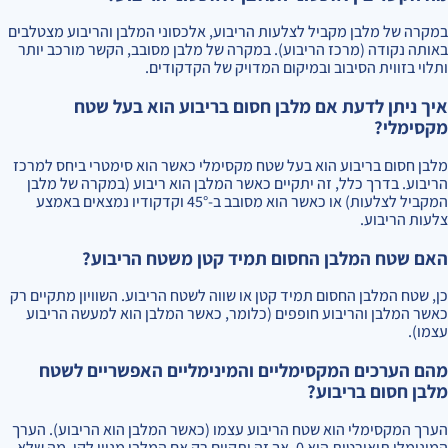
במקרה של מלבן מקביל לצלעות הריבוע, אלכסוני המלבן והריבוע מצטלבים
באותה נקודה (מרכז הריבוע). במקרה של מלבן מסובב, הקשר מורכב יותר
ותלוי בזווית הסיבוב ובמיקום המדויק של הקדקודים.
איך ניתן לדעת אם מלבן חסום בריבוע הוא בעל שטח
מקסימלי?
מלבן חסום בריבוע הוא בעל שטח מקסימלי כאשר הוא סימטרי ביחס למרכז
הריבוע. בדרך כלל, זה יתקיים כאשר המלבן הוא ריבוע (במקרה של מלבן
המקביל לצלעות) או כאשר הוא מסובב ב-45° וקדקודיו נמצאים באמצע
צלעות הריבוע.
האם שטח המלבן החסום תמיד קטן משטח הריבוע?
כן, שטח המלבן החסום תמיד קטן או שווה לשטח הריבוע. השוויון מתקיים רק
כאשר המלבן והריבוע חופפים (כלומר, כאשר המלבן הוא למעשה הריבוע
עצמו).
מהם הערכים המקסימליים והמינימליים האפשריים לשטח
מלבן חסום בריבוע?
הערך המקסימלי הוא שטח הריבוע עצמו (כאשר המלבן הוא הריבוע). הערך
המינימלי תיאורטית הוא 0, אך זה יתקיים רק אם המלבן מנוון לקו, מה שלא