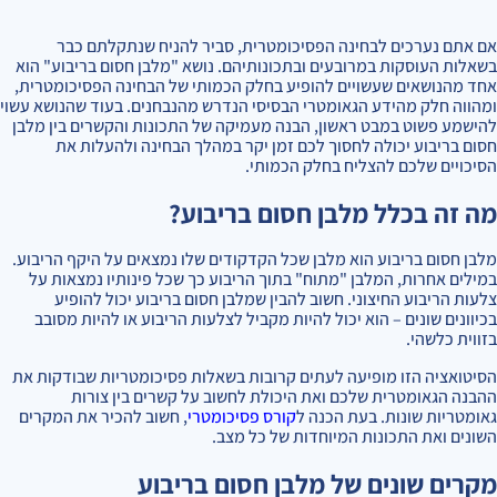
אם אתם נערכים לבחינה הפסיכומטרית, סביר להניח שנתקלתם כבר
בשאלות העוסקות במרובעים ובתכונותיהם. נושא "מלבן חסום בריבוע" הוא
אחד מהנושאים שעשויים להופיע בחלק הכמותי של הבחינה הפסיכומטרית,
ומהווה חלק מהידע הגאומטרי הבסיסי הנדרש מהנבחנים. בעוד שהנושא עשוי
להישמע פשוט במבט ראשון, הבנה מעמיקה של התכונות והקשרים בין מלבן
חסום בריבוע יכולה לחסוך לכם זמן יקר במהלך הבחינה ולהעלות את
הסיכויים שלכם להצליח בחלק הכמותי.
מה זה בכלל מלבן חסום בריבוע?
מלבן חסום בריבוע הוא מלבן שכל הקדקודים שלו נמצאים על היקף הריבוע.
במילים אחרות, המלבן "מתוח" בתוך הריבוע כך שכל פינותיו נמצאות על
צלעות הריבוע החיצוני. חשוב להבין שמלבן חסום בריבוע יכול להופיע
בכיוונים שונים – הוא יכול להיות מקביל לצלעות הריבוע או להיות מסובב
בזווית כלשהי.
הסיטואציה הזו מופיעה לעתים קרובות בשאלות פסיכומטריות שבודקות את
ההבנה הגאומטרית שלכם ואת היכולת לחשוב על קשרים בין צורות
גאומטריות שונות. בעת הכנה ל
קורס פסיכומטרי
, חשוב להכיר את המקרים
השונים ואת התכונות המיוחדות של כל מצב.
מקרים שונים של מלבן חסום בריבוע