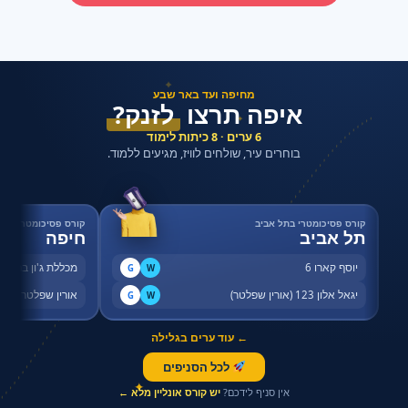
✦
מחיפה ועד באר שבע
איפה תרצו
לזנק?
✦
6 ערים · 8 כיתות לימוד
בוחרים עיר, שולחים לוויז, מגיעים ללמוד.
קורס פסיכומטרי בתל אביב
קורס פסיכומטרי בחי
תל אביב
חיפה
יוסף קארו 6
מכללת ג'ון ברייס,
G
W
יגאל אלון 123 (אורין שפלטר)
אורין שפלטר, שדר
G
W
← עוד ערים בגלילה
לכל הסניפים
✦
אין סניף לידכם?
יש קורס אונליין מלא ←