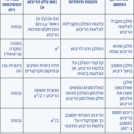
תכונות מיוחדות
(אם צלע הריבוע
החסום
הפסיכומט
a)
רית
(a-2x)(a-2y)
מלבן מקביל
צלעות המלבן מקבילות
כאשר x,y הם
לצלעות
גבוהה
לצלעות הריבוע
המרחקים מפינות
הריבוע
הריבוע
נמוכה
מלבן שהוא
המלבן זהה לריבוע
a²
(מקרה
הריבוע עצמו
טריוויאלי)
קדקודי המלבן על
מלבן מסובב
תלוי בזווית הסיבוב
בינונית-גבו
צלעות הריבוע, אך
בתוך ריבוע
ובמיקום הקדקודים
הה
הצלעות בזווית
מלבן
שאלכסונו
האלכסונים נפגשים
מחצית משטח
חוצה את
ואלכסון המלבן מהווה
גבוהה
הריבוע = a²/2
אלכסון
חלק מאלכסון הריבוע
הריבוע
ריבוע חסום
הריבוע הפנימי מסובב
בריבוע
כך שקדקודיו על
a²/2
גבוהה
(מסובב
צלעות הריבוע החיצוני
ב-45°)