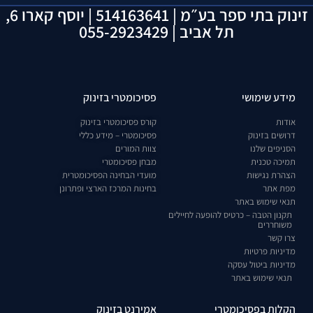
זינוק בתי ספר בע״מ | 514163641 | יוסף קארו 6,
תל אביב | 055-2923429
מידע שימושי
פסיכומטרי בזינוק
אודות
קורס פסיכומטרי בזינוק
דרושים בזינוק
פסיכומטרי – מידע כללי
הסניפים שלנו
צוות המורים
תמיכה טכנית
מבחן פסיכומטרי
הצהרת נגישות
מועדי הבחינה הפסיכומטרית
מפת אתר
בחינות המרכז הארצי ופתרונן
תנאי שימוש באתר
תקנון הטבה – כרטיס להופעה לחיילים
משוחררים
צרו קשר
מדיניות פרטיות
מדיניות ביטול עסקה
תנאי שימוש באתר
הקלות בפסיכומטרי
אמירנט בזינוק