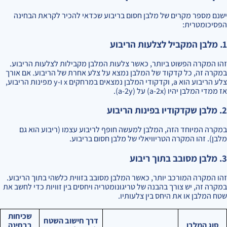
ישנם מספר מקרים של מלבן חסום בריבוע שכדאי להכיר לקראת הבחינה
הפסיכומטרית:
1. מלבן המקביל לצלעות הריבוע
זהו המקרה הפשוט ביותר, כאשר צלעות המלבן מקבילות לצלעות הריבוע.
במקרה זה, כל קדקוד של המלבן נמצא על צלע אחרת של הריבוע. אם אורך
צלע הריבוע הוא a, וקדקודי המלבן נמצאים במרחקים x ו-y מפינות הריבוע,
אז ממדי המלבן יהיו (a-2x) על (a-2y).
2. מלבן שקדקודיו בפינות הריבוע
במקרה המיוחד הזה, המלבן למעשה חופף לריבוע עצמו (ריבוע הוא גם
מלבן). זהו המקרה הטריוויאלי של מלבן חסום בריבוע.
3. מלבן מסובב בתוך ריבוע
זהו המקרה המורכב יותר, כאשר המלבן מסובב בזווית כלשהי בתוך הריבוע.
במקרה זה, יש צורך בהבנה של טריגונומטריה ויחסים בין זוויות כדי לחשב את
שטח המלבן או את היחס בין צלעותיו.
שכיחות
דרך חישוב השטח
סוג המלבן
בבחינה