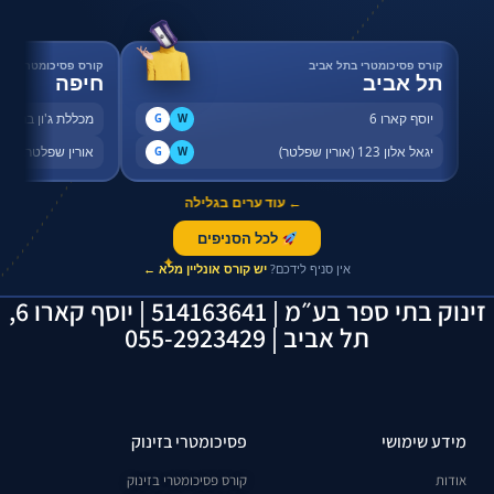
קורס פסיכומטרי בתל אביב
קורס פסיכומטרי בחי
תל אביב
חיפה
יוסף קארו 6
מכללת ג'ון ברייס,
G
W
יגאל אלון 123 (אורין שפלטר)
אורין שפלטר, שדר
G
W
← עוד ערים בגלילה
לכל הסניפים
✦
אין סניף לידכם?
יש קורס אונליין מלא ←
זינוק בתי ספר בע״מ | 514163641 | יוסף קארו 6,
תל אביב | 055-2923429
מידע שימושי
פסיכומטרי בזינוק
אודות
קורס פסיכומטרי בזינוק