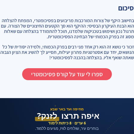
סיכום
בחישוב היקף של צורות המורכבות מריבועים בפסיכומטרי, המפתח להצלחה
הוא הבנת העיקרון הבסיסי: ההיקף הוא סך הקטעים החיצוניים של הצורה. עם
תרגול נכון ושימוש בטכניקות שלמדנו, תוכל להתמודד בהצלחה עם שאלות
מסוג זה בפרק הכמותי של הבחינה הפסיכומטרית.
זכור כי נושא זה הוא רק אחד מני רבים בפרק הכמותי, ולמידה יסודית של כל
הנושאים, יחד עם אסטרטגיות פתרון יעילות, תסייע לך להשיג את הציון הגבוה
שאתה שואף אליו. בהצלחה בהכנה לפסיכומטרי!
ספרו לי עוד על קורס פסיכומטרי
✦
מחיפה ועד באר שבע
איפה תרצו
לזנק?
✦
6 ערים · 8 כיתות לימוד
בוחרים עיר, שולחים לוויז, מגיעים ללמוד.