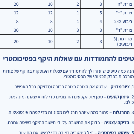
צורת "ח"
3
2
10
20
צורת "+"
5
1
12
12
ריבוע 2×2
4
1
8
8
צורת "ר"
3
3
10
30
מדרגות (3
20
10
2
3
ריבועים)
טיפים להתמודדות עם שאלות היקף בפסיכומטרי
הנה כמה טיפים שיעזרו לך להתמודד עם שאלות העוסקות בהיקף של צורות
מורכבות בפרק הכמותי של הפסיכומטרי:
1.
ציור מדויק
– שרטט את הצורה בצורה ברורה ומדויקת ככל האפשר.
2.
סימון קטעים
– סמן את הקטעים החיצוניים כדי לוודא שאתה מונה את
כולם.
3.
התרגלות
– פתור כמה שיותר תרגילים מסוג זה כדי לפתח אינטואיציה.
4.
בדיקה עצמית
– בדוק את התשובה על ידי חישוב ההיקף בשיטה אחרת.
5.
שימוש בסימטריה
– נצל סימטריה בצורה כדי לפשט את החישוב.