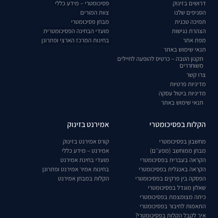
דרושים בזינוק
פסיכומטרי – מידע כללי
הסניפים שלנו
צוות המורים
תמיכה טכנית
מבחן פסיכומטרי
הצהרת נגישות
מועדי הבחינה הפסיכומטרית
מפת אתר
בחינות המרכז הארצי ופתרונן
תנאי שימוש באתר
תקנון הטבה – כרטיס להופעה לחיילים
משוחררים
צרו קשר
מדיניות פרטיות
מדיניות ביטול עסקה
תנאי שימוש באתר
הקלות בפסיכומטרי
אמירנט בזינוק
מחשבון בפסיכומטרי
קורס אמירנט בזינוק
מבחן ממוחשב (מפע״ם)
אמירנט – מידע כללי
הקראה בעברית בפסיכומטרי
מועדי בחינת אמירנט
הקראה באנגלית בפסיכומטרי
בחינות אמיר אמירנט ופתרונן
הפסקה בין פרקים בפסיכומטרי
הקלות במבחן אמירנט
שאלון מוגדל בפסיכומטרי
כיתה מצומצמת בפסיכומטרי
התאמות לחיבור בפסיכומטרי
איך לקבל הקלות בפסיכומטרי?