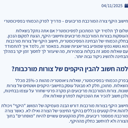
04/11/2025
חישוב היקף צורה המורכבת מריבועים – מדריך לפרק הכמותי בפסיכומטרי
שלום לך תלמיד יקר המתכונן לפסיכומטרי! אם אתה נתקל בשאלות
העוסקות בצורות המורכבות מריבועים וחישובי היקף, הגעת למקום הנכון.
בחלק הכמותי של הבחינה הפסיכומטרית, חישוב היקף של צורות מורכבות
הוא נושא נפוץ שמופיע בווריאציות שונות. במאמר זה, נלמד איך להתמודד
עם שאלות מסוג זה בקלות ובמהירות, מה שיעזור לך לחסוך זמן יקר במהלך
הבחינה ולהשיג ניקוד גבוה יותר.
למה חשוב להבין היקפים של צורות מורכבות?
בפרק הכמותי בפסיכומטרי, שאלות גיאומטריה מהוות כ-25% מכלל
השאלות. מתוכן, חלק לא מבוטל עוסק בחישובי היקפים ושטחים של צורות
שונות. צורות המורכבות מריבועים הן מקרה פרטי שחוזר על עצמו בבחינות,
ולכן חשוב להכיר את הטכניקות לפתרון שאלות אלו.
חישוב היקף בצורות מורכבות דורש הבנה מעמיקה של המושג "היקף" ויכולת
לזהות אילו קטעים נכללים בהיקף החיצוני של הצורה ואילו לא. כאשר צורה
מורכבת ממספר ריבועים, חלק מהקטעים עשויים להיות "מוסתרים" בתוך
הצורה ולא להיחשב כחלק מההיקף.