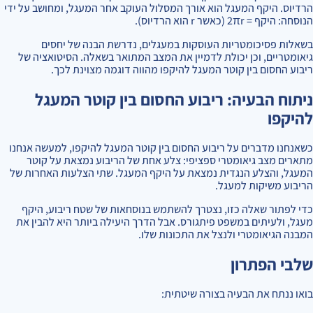
הרדיוס. היקף המעגל הוא אורך המסלול העוקב אחר המעגל, ומחושב על ידי
הנוסחה: היקף = 2πr (כאשר r הוא הרדיוס).
בשאלות פסיכומטריות העוסקות במעגלים, נדרשת הבנה של יחסים
גיאומטריים, וכן יכולת לדמיין את המצב המתואר בשאלה. הסיטואציה של
ריבוע החסום בין קוטר המעגל להיקפו מהווה דוגמה מצוינת לכך.
ניתוח הבעיה: ריבוע החסום בין קוטר המעגל
להיקפו
כשאנחנו מדברים על ריבוע החסום בין קוטר המעגל להיקפו, למעשה אנחנו
מתארים מצב גיאומטרי ספציפי: צלע אחת של הריבוע נמצאת על קוטר
המעגל, והצלע הנגדית נמצאת על היקף המעגל. שתי הצלעות האחרות של
הריבוע משיקות למעגל.
כדי לפתור שאלה כזו, נצטרך להשתמש בנוסחאות של שטח ריבוע, היקף
מעגל, ולעיתים במשפט פיתגורס. אבל הדרך היעילה ביותר היא להבין את
המבנה הגיאומטרי ולנצל את התכונות שלו.
שלבי הפתרון
בואו ננתח את הבעיה בצורה שיטתית: