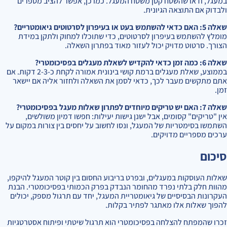
במעגל, ודאו שהשטח קטן משטח המעגל. כמו כן, אפשר להציב מספרים
ולבדוק אם התוצאה הגיונית.
שאלה 5: האם כדאי להשתמש בעט או בעיפרון לסרטוטים גיאומטריים?
מומלץ להשתמש בעיפרון לסרטוטים, כדי שתוכלו למחוק ולתקן במידת
הצורך. סרטוט מדויק יכול לעזור מאוד בפתרון השאלה.
שאלה 6: כמה זמן כדאי להקדיש לשאלת מעגלים בפסיכומטרי?
בממוצע, שאלת מעגלים ברמת קושי בינונית אמורה לקחת כ-2-3 דקות. אם
אתם מתקשים מעבר לכך, כדאי לסמן את השאלה ולחזור אליה אם יישאר
זמן.
שאלה 7: האם יש טריקים מיוחדים לפתרון שאלות מעגל בפסיכומטרי?
אין "טריקים" קסומים, אבל ישנן גישות יעילות: חפשו דמיון משולשים,
השתמשו בסימטריות של המעגל, ונסו לחשוב על יחסים בין צורות במקום על
ערכים מספריים מדויקים.
סיכום
שאלות העוסקות במעגלים, ובפרט בריבוע החסום בין קוטר המעגל להיקפו,
מהוות חלק בלתי נפרד מהחומר הנבדק בפרק הכמותי בפסיכומטרי. הבנת
העקרונות הבסיסיים של גיאומטריית המעגל, יחד עם תרגול מספק, יכולים
להפוך שאלות אלו מאתגר לפתיר בקלות.
זכרו שהמפתח להצלחה בפסיכומטרי הוא תרגול שיטתי ופיתוח אסטרטגיות