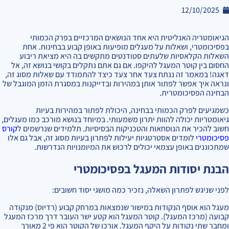
12/10/2025
הגיאומטריה האנליטית היא אחד הנושאים המרכזיים בפרק הכמותי
בפסיכומטרי, ושאלות על מעגלים מופיעות באופן קבוע בבחינות. אחת
השאלות הקלאסיות שלעתים סטודנטים מתקשים בה היא מציאת ריבוע
החסום בין קוטר המעגל להיקפו. אם גם אתם נתקלים בקושי בנושא זה, אל
דאגה! במאמר זה ננתח צעד אחר צעד כיצד להתמודד עם שאלות מסוג זה,
ונראה איך אפשר לפתור אותן במהירות ובדייקנות במסגרת הזמן המוגבל של
הבחינה הפסיכומטרית.
כשמגיעים לפרק הכמותי בבחינה, היכולת לפתור במהירות בעיות
גיאומטריות יכולה להוות יתרון משמעותי. במיוחד בנושא מורכב כמו מעגלים,
חשוב להכיר את הנוסחאות והטכניקות הבסיסיות. תלמידים שנרשמים ל
קורס
פסיכומטרי
לומדים אסטרטגיות יעילות לפתרון בעיות מסוג זה, אבל גם אלו
שמתכוננים באופן עצמאי יכולים לרכוש את המיומנויות הנדרשות.
הבנת יסודות המעגל בפסיכומטרי
לפני שניגש לפתרון השאלה, נזכיר כמה מושגי יסוד חשובים:
מעגל הוא אוסף הנקודות במישור שנמצאות במרחק קבוע (רדיוס) מנקודה
קבועה (מרכז המעגל). קוטר המעגל הוא קטע ישר העובר דרך מרכז המעגל
ומחבר שתי נקודות על היקף המעגל. אורכו של הקוטר הוא פי 2 מאורך