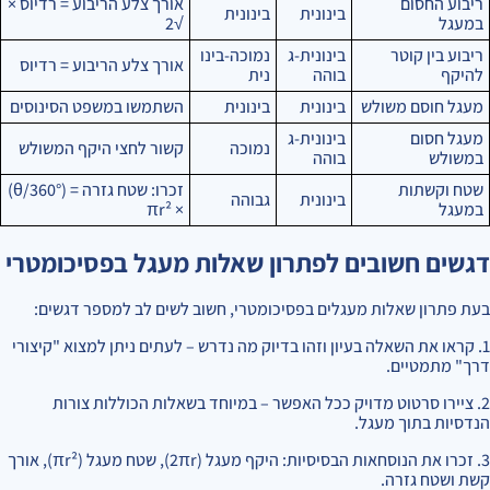
ריבוע החסום
אורך צלע הריבוע = רדיוס ×
בינונית
בינונית
במעגל
√2
ריבוע בין קוטר
בינונית-ג
נמוכה-בינו
אורך צלע הריבוע = רדיוס
להיקף
בוהה
נית
מעגל חוסם משולש
בינונית
בינונית
השתמשו במשפט הסינוסים
מעגל חסום
בינונית-ג
נמוכה
קשור לחצי היקף המשולש
במשולש
בוהה
שטח וקשתות
זכרו: שטח גזרה = (θ/360°)
בינונית
גבוהה
במעגל
× πr²
דגשים חשובים לפתרון שאלות מעגל בפסיכומטרי
בעת פתרון שאלות מעגלים בפסיכומטרי, חשוב לשים לב למספר דגשים:
1. קראו את השאלה בעיון וזהו בדיוק מה נדרש – לעתים ניתן למצוא "קיצורי
דרך" מתמטיים.
2. ציירו סרטוט מדויק ככל האפשר – במיוחד בשאלות הכוללות צורות
הנדסיות בתוך מעגל.
3. זכרו את הנוסחאות הבסיסיות: היקף מעגל (2πr), שטח מעגל (πr²), אורך
קשת ושטח גזרה.