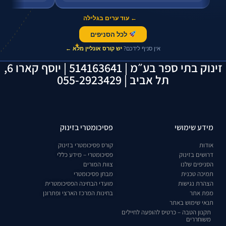
← עוד ערים בגלילה
לכל הסניפים
✦
אין סניף לידכם?
יש קורס אונליין מלא ←
זינוק בתי ספר בע״מ | 514163641 | יוסף קארו 6,
תל אביב | 055-2923429
מידע שימושי
פסיכומטרי בזינוק
אודות
קורס פסיכומטרי בזינוק
דרושים בזינוק
פסיכומטרי – מידע כללי
הסניפים שלנו
צוות המורים
תמיכה טכנית
מבחן פסיכומטרי
הצהרת נגישות
מועדי הבחינה הפסיכומטרית
מפת אתר
בחינות המרכז הארצי ופתרונן
תנאי שימוש באתר
תקנון הטבה – כרטיס להופעה לחיילים
משוחררים