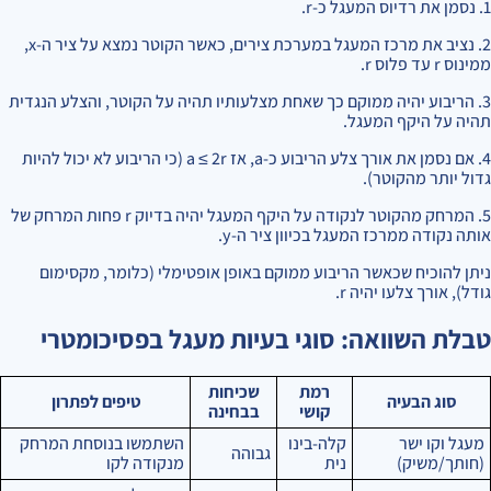
1. נסמן את רדיוס המעגל כ-r.
2. נציב את מרכז המעגל במערכת צירים, כאשר הקוטר נמצא על ציר ה-x,
ממינוס r עד פלוס r.
3. הריבוע יהיה ממוקם כך שאחת מצלעותיו תהיה על הקוטר, והצלע הנגדית
תהיה על היקף המעגל.
4. אם נסמן את אורך צלע הריבוע כ-a, אז a ≤ 2r (כי הריבוע לא יכול להיות
גדול יותר מהקוטר).
5. המרחק מהקוטר לנקודה על היקף המעגל יהיה בדיוק r פחות המרחק של
אותה נקודה ממרכז המעגל בכיוון ציר ה-y.
ניתן להוכיח שכאשר הריבוע ממוקם באופן אופטימלי (כלומר, מקסימום
גודל), אורך צלעו יהיה r.
טבלת השוואה: סוגי בעיות מעגל בפסיכומטרי
רמת
שכיחות
סוג הבעיה
טיפים לפתרון
קושי
בבחינה
מעגל וקו ישר
קלה-בינו
השתמשו בנוסחת המרחק
גבוהה
(חותך/משיק)
נית
מנקודה לקו