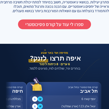
פתרון יעילות. בנושאי גיאומטריה, חשוב במיוחד לפתח יכולת חשיבה מרחבית
וראייה של יחסים גיאומטריים. עם הכנה נכונה ותרגול מתאים, תוכלו
להתמודד בהצלחה גם עם השאלות המורכבות ביותר בנושא מעגלים.
ספרו לי עוד על קורס פסיכומטרי
✦
מחיפה ועד באר שבע
איפה תרצו
לזנק?
✦
6 ערים · 8 כיתות לימוד
בוחרים עיר, שולחים לוויז, מגיעים ללמוד.
קורס פסיכומטרי בתל אביב
קורס פסיכומטרי בחי
תל אביב
חיפה
יוסף קארו 6
מכללת ג'ון ברייס,
G
W
יגאל אלון 123 (אורין שפלטר)
אורין שפלטר, שדר
G
W