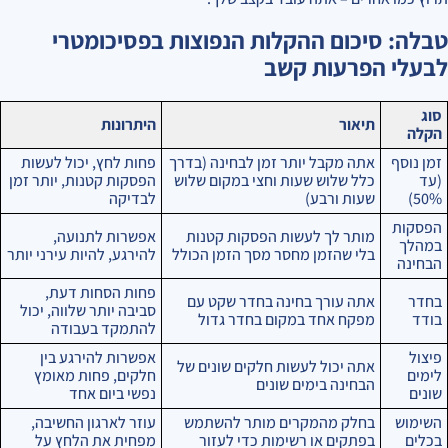
טבלה: סיכום ההקלות הנפוצות בפסיכומטרי
לבעלי הפרעות קשב
סוג
תיאור
היתרונות
הקלה
זמן נוסף
אתה מקבל יותר זמן לבחינה (בדרך
פחות לחץ, יכול לעשות
(עד
כלל שלוש שעות וחצי במקום שלוש
הפסקות קטנות, יותר זמן
50%)
שעות ורבע)
לבדיקה
הפסקות
מותר לך לעשות הפסקות קטנות
אפשרות לתנועה,
במהלך
בלי שהזמן מחסר מסך הזמן הכולל
להירגע, להיות עירני יותר
הבחינה
פחות הסחות דעת,
בחדר
אתה עורך בחינה בחדר שקט עם
סביבה יותר שלווה, יכול
בודד
מפקח אחד במקום בחדר גדול
להתמקד בעבודה
פיצול
אפשרות להירגע בין
אתה יכול לעשות חלקים שונים של
לימים
חלקים, פחות מאומץ
הבחינה בימים שונים
שונים
נפשי ביום אחד
השימוש
בחלק מהמקרים מותר להשתמש
עוזר לארגון החשיבה,
בכלים
בפתקים או רשימות כדי לעזור
מפחית את הלחץ על