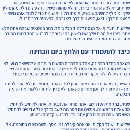
שנית, חזרה וריכוז חוזר. אם אתה לא הבנת משהו בפעם הראשונה, או
שהתחברת למשהו אחר בדרך, זה לא מהווה כישלון. זה פשוט חלק מהתהליך
שלך. מומלץ להשתמש בשיטות מתודולוגיות שונות כדי ללמוד אותו נושא –
לפעמים דרך וידיאו, לפעמים דרך דיאגרמה, לפעמים דרך תרגול.
שלישית, תעדוף. אל תנסה ללמוד הכל ביחד. בחר בנושאים שבהם אתה חלש
יותר וריכז את הכוח שלך שם ראשון. זה יעזור לך להרגיש התקדמות מהירה
יותר, וזה טוב מאוד לכושר ולמוטיבציה.
כיצד להתמודד עם הלחץ ביום הבחינה
כשאתה בחדר הבחינה, אחד מהדברים הקשים ביותר הוא להישאר רגוע ולא
להרגיש מותקף מהעומס המנטלי. אם יש לך הפרעות קשב, ההתחלה של
הבחינה יכולה להיות קריטית במיוחד. הנה כמה טיפים שיכולים לעזור:
ראשית, קרא את כל ההוראות בעיון לפני שאתה מתחיל. זה לא הולך לבזבז
זמן – זה יחסוך לך זמן אחרים כשאתה לא צריך לחזור וללמוד מחדש מה
הבקשה.
שנית, בחר את הסדר שבו אתה פותר את הבעיות. אתה לא חייב להתחיל
מהשאלה הראשונה. אנשים עם הפרעות קשב בדרך כלל עדיפים להתחיל
משאלות שהם בטוחים בהן יותר, כדי להרגיש קדימה וביטחון.
שלישית, יש לך הקלות. אם אתה קיבלת זמן נוסף, השתמש בו בחוכמה. אל
תרוץ כמו אחרים – אתה עובד בקצב שלך.