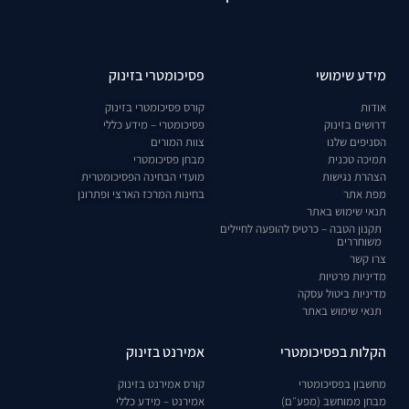
מידע שימושי
פסיכומטרי בזינוק
אודות
קורס פסיכומטרי בזינוק
דרושים בזינוק
פסיכומטרי – מידע כללי
הסניפים שלנו
צוות המורים
תמיכה טכנית
מבחן פסיכומטרי
הצהרת נגישות
מועדי הבחינה הפסיכומטרית
מפת אתר
בחינות המרכז הארצי ופתרונן
תנאי שימוש באתר
תקנון הטבה – כרטיס להופעה לחיילים
משוחררים
צרו קשר
מדיניות פרטיות
מדיניות ביטול עסקה
תנאי שימוש באתר
הקלות בפסיכומטרי
אמירנט בזינוק
מחשבון בפסיכומטרי
קורס אמירנט בזינוק
מבחן ממוחשב (מפע״ם)
אמירנט – מידע כללי