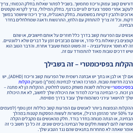
דורשים קשב עמוק וריכוז מתמשך. בשביל לפתור שאלות בחלק הכמותי, צריך
לעקוב אחרי מספר צעדים לוגיים ברצף. בחלק המילולי, צריך לקרוא טקסטים
ארוכים ולהבין דקויות במשמעות. בחלק האנגלית, צריך ריכוז שיושמר במשך
דקות. וכל זה צריך להתחזק עם הלחץ, התרגשות ודאגה שמחלחלים בחדר
הבחינה.
אנשים עם הפרעות קשב בדרך כלל חוזרים על אותם חישובים, או שהם
קופצים בין שאלות בלי סדר, או שהם מבזבזים זמן על דברים שלא רלוונטיים.
זה לא חוסר אינטליגנציה – זה פשוט המוח שעובד אחרת. והדבר הטוב הוא
שיש דרכים טובות מאוד להתמודד עם זה.
הקלות בפסיכומטרי – זה בשבילך
אם לך או לבן או בתך יש אבחנה רשמית של הפרעות קשב וריכוז (ADHD), יש
הרבה חדשות טובות. המרכז הארצי לבחינות (ממ"ן) מעניק
הקלות
בפסיכומטרי
שיכולות לשנות משחק כמעט לחלוטין. ההקלות הן לא מתנה –
הן זכות. כי הבחינה צריכה למדוד את היכולת שלך לחשוב, לא את היכולת
שלך להישאר עירני כשהמוח שלך עובד בדרך מסוימת.
ההקלות הנפוצות ביותר לאנשים עם הפרעות קשב כוללות זמן נוסף (לפעמים
עד 50% יותר מהזמן הרגיל), אפשרות לעשות הפסקות קטנות במהלך
הבחינה, או הנתה מנוחה בחדר בודד. חלק מהאנשים גם מקבלים הקלה
שמרשה להם לעשות חלקים של הבחינה בימים שונים. זה כל כך חשוב כי זה
אומר שאתה לא מתחרות בתנאים שהם נגד הטבע שלך.