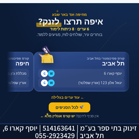
✦
מחיפה ועד באר שבע
איפה תרצו
לזנק?
✦
6 ערים · 8 כיתות לימוד
בוחרים עיר, שולחים לוויז, מגיעים ללמוד.
קורס פסיכומטרי בתל אביב
קורס פסיכומטרי בחי
תל אביב
חיפה
יוסף קארו 6
מכללת ג'ון ברייס,
G
W
יגאל אלון 123 (אורין שפלטר)
אורין שפלטר, שדר
G
W
← עוד ערים בגלילה
לכל הסניפים
✦
אין סניף לידכם?
יש קורס אונליין מלא ←
זינוק בתי ספר בע״מ | 514163641 | יוסף קארו 6,
תל אביב | 055-2923429