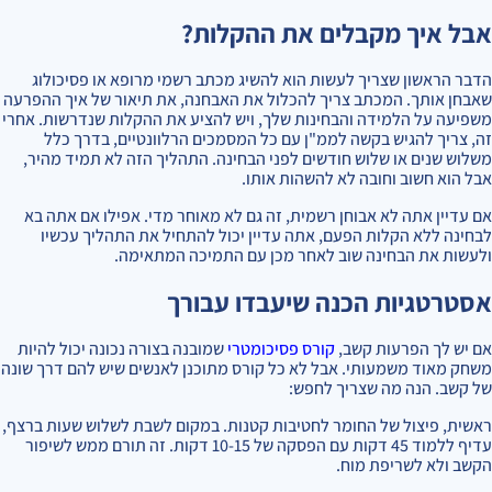
אבל איך מקבלים את ההקלות?
הדבר הראשון שצריך לעשות הוא להשיג מכתב רשמי מרופא או פסיכולוג
שאבחן אותך. המכתב צריך להכלול את האבחנה, את תיאור של איך ההפרעה
משפיעה על הלמידה והבחינות שלך, ויש להציע את ההקלות שנדרשות. אחרי
זה, צריך להגיש בקשה לממ"ן עם כל המסמכים הרלוונטיים, בדרך כלל
משלוש שנים או שלוש חודשים לפני הבחינה. התהליך הזה לא תמיד מהיר,
אבל הוא חשוב וחובה לא להשהות אותו.
אם עדיין אתה לא אבוחן רשמית, זה גם לא מאוחר מדי. אפילו אם אתה בא
לבחינה ללא הקלות הפעם, אתה עדיין יכול להתחיל את התהליך עכשיו
ולעשות את הבחינה שוב לאחר מכן עם התמיכה המתאימה.
אסטרטגיות הכנה שיעבדו עבורך
אם יש לך הפרעות קשב,
קורס פסיכומטרי
שמובנה בצורה נכונה יכול להיות
משחק מאוד משמעותי. אבל לא כל קורס מתוכנן לאנשים שיש להם דרך שונה
של קשב. הנה מה שצריך לחפש:
ראשית, פיצול של החומר לחטיבות קטנות. במקום לשבת לשלוש שעות ברצף,
עדיף ללמוד 45 דקות עם הפסקה של 10-15 דקות. זה תורם ממש לשיפור
הקשב ולא לשריפת מוח.