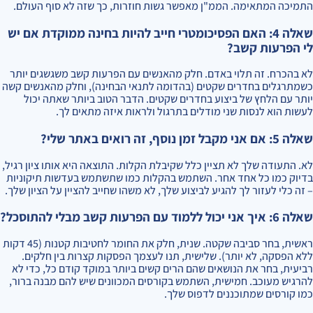
התמיכה המתאימה. הממ"ן מאפשר גשות חוזרות, כך שזה לא סוף העולם.
שאלה 4: האם הפסיכומטרי חייב להיות בחינה ממוקדת אם יש
לי הפרעות קשב?
לא בהכרח. זה תלוי באדם. חלק מהאנשים עם הפרעות קשב משגשגים יותר
כשמתרגלים בחדרים שקטים (בהדומה לתנאי הבחינה), וחלק מהאנשים קשה
יותר עם הלחץ של ביצוע בחדרים שקטים. הדבר הטוב ביותר שאתה יכול
לעשות הוא לנסות שני מודלים בתרגול ולראות איזה מתאים לך.
שאלה 5: אם אני מקבל זמן נוסף, זה רואים באתר שלי?
לא. התעודה שלך לא תציין כלל שקיבלת הקלות. התוצאה היא אותו ציון רגיל,
בדיוק כמו כל אחד אחר. השתמש בהקלות כמו שתשתמש בעדשות תיקוניות
– זה כלי לעזור לך להגיע לביצוע שלך, לא משהו שחייב להציין על הציון שלך.
שאלה 6: איך אני יכול ללמוד עם הפרעות קשב מבלי להתוסכל?
ראשית, בחר סביבה שקטה. שנית, חלק את החומר לחטיבות קטנות (45 דקות
ללא הפסקה, לא יותר). שלישית, תנו לעצמך הפסקות קצרות בין חלקים.
רביעית, בחר את הנושאים שהם הרים קשים ביותר במוקד קודם כל, כדי לא
להרגיש מעוכב. חמישית, השתמש בקורסים המכוונים שיש להם מבנה ברור,
כמו קורסים שמתוכננים לדפוס שלך.