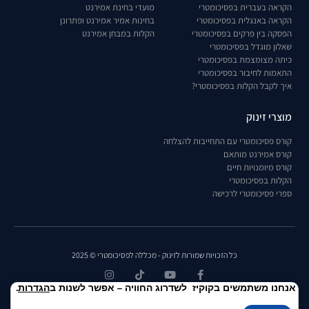
הקראה בעברית בפסיכומטרי
מועדי בחינת אמירנט
הקראה באנגלית בפסיכומטרי
בחינות אמיר אמירנט ופתרונן
הפסקה בין פרקים בפסיכומטרי
הקלות במבחן אמירנט
שאלון מוגדל בפסיכומטרי
כיתה מצומצמת בפסיכומטרי
התאמות לחיבור בפסיכומטרי
איך לקבל הקלות בפסיכומטרי?
מוצרי זינוק
קורס פסיכומטרי עם התחייבות להצלחה
קורס אמירנט מותאם
קורס מיומנויות חיים
הקלות בפסיכומטרי
ספרי פסיכומטרי לרכישה
כל הזכויות שמורות לזינוק - מכללה לפסיכומטרי © 2025
אנחנו משתמשים בקוקיז לשדרוג החוויה – אפשר לשנות ב
הגדרות
.