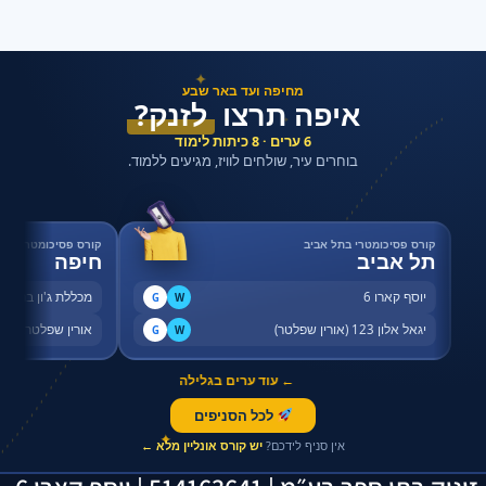
✦
מחיפה ועד באר שבע
איפה תרצו
לזנק?
✦
6 ערים · 8 כיתות לימוד
בוחרים עיר, שולחים לוויז, מגיעים ללמוד.
קורס פסיכומטרי בתל אביב
קורס פסיכומטרי בחי
תל אביב
חיפה
יוסף קארו 6
מכללת ג'ון ברייס,
G
W
יגאל אלון 123 (אורין שפלטר)
אורין שפלטר, שדר
G
W
← עוד ערים בגלילה
לכל הסניפים
✦
אין סניף לידכם?
יש קורס אונליין מלא ←