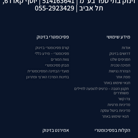
זינוק בתי ספר בע״מ | 514163641 | יוסף קארו 6,
תל אביב | 055-2923429
מידע שימושי
פסיכומטרי בזינוק
אודות
קורס פסיכומטרי בזינוק
דרושים בזינוק
פסיכומטרי – מידע כללי
הסניפים שלנו
צוות המורים
תמיכה טכנית
מבחן פסיכומטרי
הצהרת נגישות
מועדי הבחינה הפסיכומטרית
מפת אתר
בחינות המרכז הארצי ופתרונן
תנאי שימוש באתר
תקנון הטבה – כרטיס להופעה לחיילים
משוחררים
צרו קשר
מדיניות פרטיות
מדיניות ביטול עסקה
תנאי שימוש באתר
הקלות בפסיכומטרי
אמירנט בזינוק