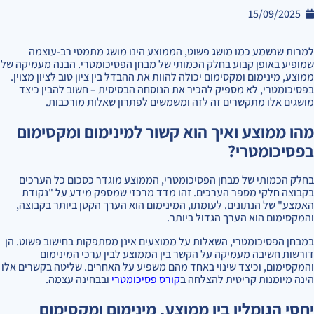
15/09/2025
למרות שנשמע כמו מושג פשוט, הממוצע הינו מושג מתמטי רב-עוצמה
שמופיע באופן קבוע בחלק הכמותי של מבחן הפסיכומטרי. הבנה מעמיקה של
ממוצע, מינימום ומקסימום יכולה להוות את ההבדל בין ציון טוב לציון מצוין.
בפסיכומטרי, לא מספיק להכיר את הנוסחה הבסיסית – חשוב להבין כיצד
מושגים אלו מתקשרים זה לזה ומשמשים לפתרון שאלות מורכבות.
מהו ממוצע ואיך הוא קשור למינימום ומקסימום
בפסיכומטרי?
בחלק הכמותי של מבחן הפסיכומטרי, הממוצע מוגדר כסכום כל הערכים
בקבוצה חלקי מספר הערכים. זהו מדד מרכזי שמספק מידע על "נקודת
האמצע" של הנתונים. לעומתו, המינימום הוא הערך הקטן ביותר בקבוצה,
והמקסימום הוא הערך הגדול ביותר.
במבחן הפסיכומטרי, השאלות על ממוצעים אינן מסתפקות בחישוב פשוט. הן
דורשות חשיבה מעמיקה על הקשר בין הממוצע לבין ערכי המינימום
והמקסימום, וכיצד שינוי באחד מהם משפיע על האחרים. שליטה בקשרים אלו
הינה מיומנות קריטית להצלחה ב
קורס פסיכומטרי
ובבחינה עצמה.
יחסי הגומלין בין ממוצע, מינימום ומקסימום