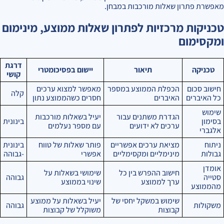
מאפשרת פתרון שאלות מורכבות במבחן.
טכניקות מרכזיות לפתרון שאלות ממוצע, מינימום
ומקסימום
דרגת
טכניקה
תיאור
יישום בפסיכומטרי
קושי
חישוב סכום
הכפלת הממוצע במספר
מאפשר למצוא ערכים
קלה
כל האיברים
האיברים
חסרים כשהממוצע נתון
שימוש
הגדרת משתנים עבור
יעיל בשאלות מורכבות
בסימון
בינונית
ערכים לא ידועים
עם מספר נעלמים
אלגברי
ניתוח
מציאת ערכים אפשריים
פותר שאלות של טווח
בינונית
גבולות
מינימליים ומקסימליים
אפשרי
-גבוהה
אומדן
חישוב ההפרש בין כל
שימושי בשאלות על
סטייה
גבוהה
ערך לממוצע
שינוי בממוצע
מהממוצע
שימוש במשקל יחסי של
יעיל בשאלות על ממוצע
משקולות
גבוהה
קבוצות
משוקלל של קבוצות