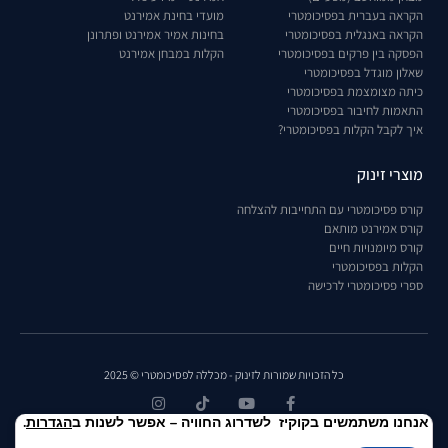
הקראה בעברית בפסיכומטרי
מועדי בחינת אמירנט
הקראה באנגלית בפסיכומטרי
בחינות אמיר אמירנט ופתרונן
הפסקה בין פרקים בפסיכומטרי
הקלות במבחן אמירנט
שאלון מוגדל בפסיכומטרי
כיתה מצומצמת בפסיכומטרי
התאמות לחיבור בפסיכומטרי
איך לקבל הקלות בפסיכומטרי?
מוצרי זינוק
קורס פסיכומטרי עם התחייבות להצלחה
קורס אמירנט מותאם
קורס מיומנויות חיים
הקלות בפסיכומטרי
ספרי פסיכומטרי לרכישה
כל הזכויות שמורות לזינוק - מכללה לפסיכומטרי © 2025
אנחנו משתמשים בקוקיז לשדרוג החוויה – אפשר לשנות ב
הגדרות
.