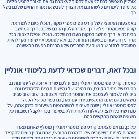
אונליין מאפשר לכם למעשה לחסוך לעצמכם גם את הצורך להגיע פיזית
אל מוסד לימודים כלשהו וגם את הצורך לשבש את אורח החיים שלכם בשל
כך.
באמצעות האופציה של קורס פסיכומטרי מקוון, תוכלו כיום ללמוד את
קורס פסיכומטרי מלא דרך מסך הטלפון החכם שלכם, דרך המחשב
בביתכם או דרך מחשב במקום העבודה שלכם. תוכלו אפילו לצפות בכל
אחד מן השיעורים בשעות הנוחות לכם ולא לפספס אף שיעור ואף להיות
מסוגלים לחזור שוב ושוב על הסברים שלא הבנתם בפעם הראשונה.
ובכל זאת, דברים שכדאי לדעת בלימודי אונליין
כאמור, קורס פסיכומטרי אונליין מציע לכם שורה ארוכה של יתרונות גם
בהיבט של מחיר הקורס, גם בהיבט של גמישות תכנית הלימודים וגם
ביכולת לשמור לעצמכם את החומר הנלמד ולצפות בו שוב ושוב סביב
נושאים בהם אתם מתקשים. יחד עם זאת, גם בפורמט של הכנה
לפסיכומטרי אונליין ישנה חשיבות להשתתפות בשיעורים בזמן אמת, על
מנת שתוכלו להציג שאלות ולקחת חלק בשיעור בכדי לקבל תשובות על
נושאים שאתם מתקשים בהם.
על כן, גם אם מצאתם קורס פסיכומטרי אונליין מומלץ שאתם מאוד
אוהבים לצפות בשיעורים שלו בזמנכם החופשי, אתם עדיין רוצים להקפיד
על סדר יום שיאפשר לכם להשתתף בשיעורים בזמן אמת ולקחת חלק