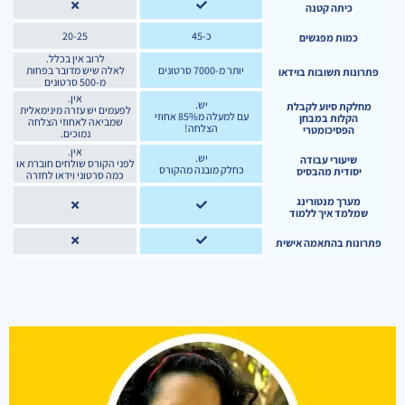
כיתה קטנה
כ-45
20-25
כמות מפגשים
לרוב אין בכלל.
יותר מ-7000 סרטונים
לאלה שיש מדובר בפחות
פתרונות תשובות בוידאו
מ-500 סרטונים
אין.
יש.
מחלקת סיוע לקבלת
לפעמים יש עזרה מינימאלית
עם למעלה מ85% אחוזי
הקלות במבחן
שמביאה לאחוזי הצלחה
הצלחה!
הפסיכומטרי
נמוכים.
אין.
יש.
שיעורי עבודה
לפני הקורס שולחים חוברת או
כחלק מובנה מהקורס
יסודית מהבסיס
כמה סרטוני וידאו לחזרה
מערך מנטורינג
שמלמד איך ללמוד
פתרונות בהתאמה אישית
לידר קאשי
תואר במשפטים במכללת רייכמן,
״אתה מגיע לזינוק ומגלה שיש מקום אחר״