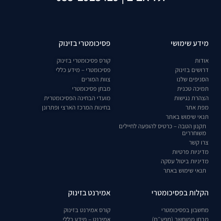
מידע שימושי
פסיכומטרי בזינוק
אודות
קורס פסיכומטרי בזינוק
דרושים בזינוק
פסיכומטרי – מידע כללי
הסניפים שלנו
צוות המורים
תמיכה טכנית
מבחן פסיכומטרי
הצהרת נגישות
מועדי הבחינה הפסיכומטרית
מפת אתר
בחינות המרכז הארצי ופתרונן
תנאי שימוש באתר
תקנון הטבה – כרטיס להופעה לחיילים
משוחררים
צרו קשר
מדיניות פרטיות
מדיניות ביטול עסקה
תנאי שימוש באתר
הקלות בפסיכומטרי
אמירנט בזינוק
מחשבון בפסיכומטרי
קורס אמירנט בזינוק
מבחן ממוחשב (מפע״ם)
אמירנט – מידע כללי