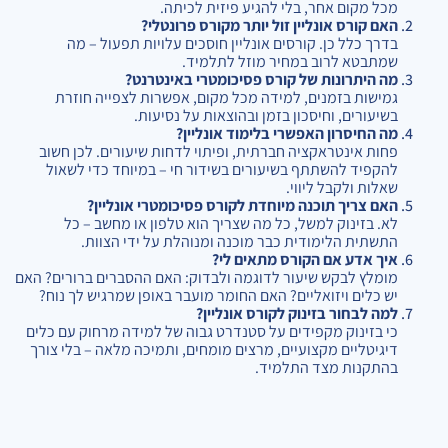
מכל מקום אחר, בלי להגיע פיזית לכיתה.
האם קורס אונליין זול יותר מקורס פרונטלי?
בדרך כלל כן. קורסים אונליין חוסכים עלויות תפעול – מה
שמתבטא לרוב במחיר מוזל לתלמיד.
מה היתרונות של קורס פסיכומטרי באינטרנט?
גמישות בזמנים, למידה מכל מקום, אפשרות לצפייה חוזרת
בשיעורים, וחיסכון בזמן ובהוצאות על נסיעות.
מה החיסרון האפשרי בלימוד אונליין?
פחות אינטראקציה חברתית, ופיתוי לדחות שיעורים. לכן חשוב
להקפיד להשתתף בשיעורים בשידור חי – במיוחד כדי לשאול
שאלות ולקבל ליווי.
האם צריך תוכנה מיוחדת לקורס פסיכומטרי אונליין?
לא. בזינוק למשל, כל מה שצריך הוא טלפון או מחשב – כל
התשתית הלימודית כבר מוכנה ומנוהלת על ידי הצוות.
איך אדע אם הקורס מתאים לי?
מומלץ לבקש שיעור לדוגמה ולבדוק: האם ההסברים ברורים? האם
יש כלים ויזואליים? האם החומר מועבר באופן שמרגיש לך נוח?
למה לבחור בזינוק לקורס אונליין?
כי בזינוק מקפידים על סטנדרט גבוה של למידה מרחוק עם כלים
דיגיטליים מקצועיים, מרצים מומחים, ותמיכה מלאה – בלי צורך
בהתקנות מצד התלמיד.