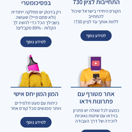
התחייבות לציון 730
בפסיכומטרי
הקורס היחידי בישראל שיכול
רק בזינוק יש מחלקה ייחודית
להתחייב
(ולא סתם מייל) שעושה
ללוות אותך עד לציון 730!
בשבילך הכל כדי להשיג לך
הקלות - 89% מקבלים!
למידע נוסף
למידע נוסף
אתר מטורף עם
המון המון יחס אישי
פתרונות וידאו
כיתות עם מעט תלמידים
ויותר מפגשים מכל קורס אחר
כמעט לכל שאלה יש פתרון
בוידאו עם שיטות גאוניות
לזכירה של דרך העבודה
למידע נוסף