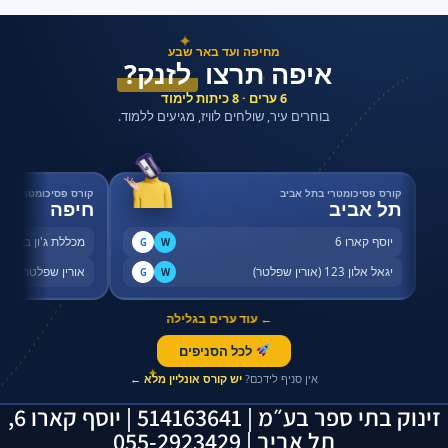
✦
מחיפה ועד באר שבע
איפה תרצו
לזנק?
✦
6 ערים · 8 כיתות לימוד
בוחרים עיר, שולחים לוויז, מגיעים ללמוד.
קורס פסיכומטרי בתל אביב
קורס פסיכומטרי בחי
תל אביב
חיפה
יוסף קארו 6
מכללת ג'ון ברייס,
G
W
יגאל אלון 123 (אורין שפלטר)
אורין שפלטר, שדר
G
W
← עוד ערים בגלילה
לכל הסניפים
✦
אין סניף לידכם?
יש קורס אונליין מלא ←
זינוק בתי ספר בע״מ | 514163641 | יוסף קארו 6,
תל אביב | 055-2923429