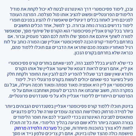
ובכן, לימוד פסיכומטרי דרך האינטרנט לבטח לא יכול לקחת את מודל
הלימודים הפרונטליים ופשוט להציב אותו מול מצלמה. המרצה העומד
לפניכם חייב לאחוז בכלים דיגיטליים שיאפשרו לו להציג בפניכם חומרי
לימוד נדרשים בצורה נוחה וברורה. כך למשל, אחד הכלים החשובים
ביותר בכל קורס אונליין פסיכומטרי הוא הקורס של שיתוף מסך, שמאפשר
למורה לשתף איתכם את המסך שלו ולתת לכם הסבר מעמיק וברור. אם
בחרתם בלימודי קורס הכנה לפסיכומטרי אונליין שבו המורה כותב על לוח
רגיל מאחוריו ומצפה מכם שתראו את הדברים וגם תוכלו ללמוד מהם,
כנראה שלא בחרתם בקורס הנכון.
כדי שלא להגיע בכלל למצב הזה, לפני שאתם בוחרים קורס פסיכומטרי
און ליין, אתם רוצים לראות דוגמא של שיעור אונליין של אותו הקורס
ולוודא שאין שום דבר שעלול להפריע לכם להבין את החומר ולקחת חלק
פעיל בשיעור כפי שאתם יכולים לעשות בקורס פרונטלי רגיל. לימוד
פסיכומטרי און ליין היא אופציה מאוד מפתה ומאוד חכמה ויעילה, אבל גם
במקרה הזה, חשוב שתבחנו את הדברים לעומק ושתחבנו אותם על פי
הפרמטרים הייחודיים ללימודי אונליין ולא על פי סטנדרטים פרונטליים.
בזינוק תוכלו ללמוד קורס פסיכומטרי אונליין בסטנדרטים הגבוהים ביותר
של למידה מרחוק כשלרשות המרצה עומדים שורה של כלים פדגוגיים
מותאמים לסביבת האינטרנט בכדי להעביר לכם את חומר הלימודים
בצורה הטובה ביותר וללא שום פגיעה בהליך הלימודי. את כל זה תוכלו
לחוות ללא צורך בתוכנות מיוחדות, שכן כל
מערכת הלמידה מרחוק
מיושמת כולה מהצד שלנו בזינוק. אתם רק צריכים טלפון נייד או מסך