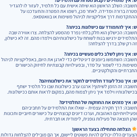
ש: איך מתחילים לקבוע מטרות עם תלמידים?
תשובה: השלב הראשון הוא שיחה אישית עם כל תלמיד, לעזור לו להגדיר
מטרה ברורה ומדידה. לאחר מכן, רשמו את המטרה והתעדכנו על
ההתקדמות דרך אפליקציות לניהול משימות או בוואטסאפ.
ש: איך להתמודד עם כישלונות בכיתה?
תשובה: הכישלון הוא חלק בלתי נפרד מהמסע להצלחה. צרו אווירה שבה
התלמידים ירגישו בנוח לשוחח על כישלונותיהם וילמדו מהם. זה לא כישלון,
זה רק שלב בדרך להצלחה!
ש: איך ניתן לשלב כלים מעשיים בכיתה?
תשובה: השתמשו ביומנים דיגיטליים כדי לארגן את היום, באפליקציות לניהול
משימות כדי לשמור על סדר, ובפעילויות קבוצתיות לחיזוק הכישורים
החברתיים והקולקטיביים.
ש: איך נוכל לעודד תלמידים לחקור את כישלונותיהם?
תשובה: זה הזמן לשיתוף! ארגנו ערב כישלונות שבו כל תלמיד ישתף
בכישלונותיו וילמד איך ניתן לצמוח מהם, במקום לראות אותם ככישלונות.
ש: איך מזהים את החוזקות של התלמידים?
תשובה: דרך חקירה עצמית – שאלו את התלמידים על תחביביהם
ופעילויותיהם האהובות, וערכו דיונים קבוצתיים על כישורים חיוביים ותכונות
שהן תוצאה של פעילות גופנית, לימודית או חברתית.
הצלחה מתחילה בצעד הראשון!
הצעדים הללו יכולים להיות פשוטים ליישום, אך הם מובילים להצלחות גדולות