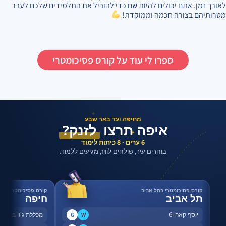
לאורך זמן. אתם יכולים להיות שם כדי להוביל את התלמידים שלכם לעבר
מטרותיהם בצורה חכמה וממוקדת!
ספרו לי עוד על קורס פסיכומטרי
✦
מחיפה ועד באר שבע
איפה תרצו
לזנק?
✦
6 ערים · 8 כיתות לימוד
בוחרים עיר, שולחים לוויז, מגיעים ללמוד.
קורס פסיכומטרי בתל אביב
קורס פסיכומטרי בחי
תל אביב
חיפה
יוסף קארו 6
מכללת ג'ון ברייס,
G
W