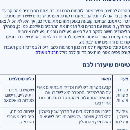
ההכנה לבחינת פסיכומטרי לוקחות מכם זמן רב. אתם מתכוננים מהבוקר עד
הערב, בין אם לבד ובין אם במסגרת קורס, ולעתים שוכחים שיש חיים מסביב.
זכרו כי אמנם הבחינה קובעת באופן מסוים את עתידכם, אך היא לא הכול. צאו
מהלחץ, היפגשו עם חברים ואל תזניחו את התחביבים שלכם. כמו כן, במהלך
הלימודים חשוב להקפיד על ביצוע פעילות גופנית. פעילות אירובית
המתקיימת באוויר הפתוח מסייעת להזרים דם למוח. בסופו של דבר תגיעו
מרוכזים ורגועים יותר לבחינה.
אתם סובלים מלקויות למידה כגון הפרעות כשב וריכוז? במרכז זינוק תעברו
קורס פסיכומטרי מותאים בדיוק לכם כולל
תרגול מעולה
.
טיפים שיעזרו לכם
צעד
תיאור
כלים מומלצים
קבעו מטרות ריאליות ומדידות בתיאום אישי
הגדרת
שימוש ביומנים
עם התלמידים. המטרה היא לשדרג את
מטרות
דיגיטליים, רישום
תחושת המסוגלות ולהתמקד בהצלחה צעד
אישיות
מטרות בוואטסאפ.
אחרי צעד.
שיח על
דיברו עם התלמידים על הדרך שבין כישלון
שיחות בכיתה,
כישלון
להצלחה, ושימרו על גישה חיובית לשגיאות
סיפורים מעוררי
והצלחה
כאל חלק מהתהליך.
השראה.