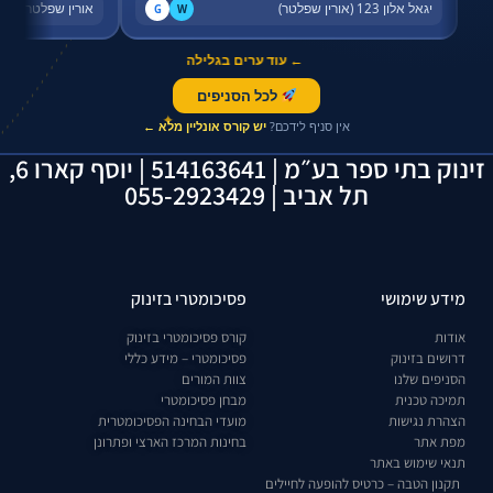
יגאל אלון 123 (אורין שפלטר)
אורין שפלטר, שדר
G
W
← עוד ערים בגלילה
לכל הסניפים
✦
אין סניף לידכם?
יש קורס אונליין מלא ←
זינוק בתי ספר בע״מ | 514163641 | יוסף קארו 6,
תל אביב | 055-2923429
מידע שימושי
פסיכומטרי בזינוק
אודות
קורס פסיכומטרי בזינוק
דרושים בזינוק
פסיכומטרי – מידע כללי
הסניפים שלנו
צוות המורים
תמיכה טכנית
מבחן פסיכומטרי
הצהרת נגישות
מועדי הבחינה הפסיכומטרית
מפת אתר
בחינות המרכז הארצי ופתרונן
תנאי שימוש באתר
תקנון הטבה – כרטיס להופעה לחיילים