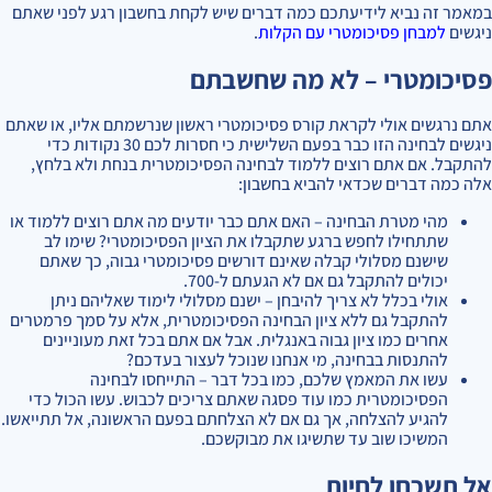
במאמר זה נביא לידיעתכם כמה דברים שיש לקחת בחשבון רגע לפני שאתם
ניגשים
למבחן פסיכומטרי עם הקלות
.
פסיכומטרי – לא מה שחשבתם
אתם נרגשים אולי לקראת קורס פסיכומטרי ראשון שנרשמתם אליו, או שאתם
ניגשים לבחינה הזו כבר בפעם השלישית כי חסרות לכם 30 נקודות כדי
להתקבל. אם אתם רוצים ללמוד לבחינה הפסיכומטרית בנחת ולא בלחץ,
אלה כמה דברים שכדאי להביא בחשבון:
מהי מטרת הבחינה – האם אתם כבר יודעים מה אתם רוצים ללמוד או
שתתחילו לחפש ברגע שתקבלו את הציון הפסיכומטרי? שימו לב
שישנם מסלולי קבלה שאינם דורשים פסיכומטרי גבוה, כך שאתם
יכולים להתקבל גם אם לא הגעתם ל-700.
אולי בכלל לא צריך להיבחן – ישנם מסלולי לימוד שאליהם ניתן
להתקבל גם ללא ציון הבחינה הפסיכומטרית, אלא על סמך פרמטרים
אחרים כמו ציון גבוה באנגלית. אבל אם אתם בכל זאת מעוניינים
להתנסות בבחינה, מי אנחנו שנוכל לעצור בעדכם?
עשו את המאמץ שלכם, כמו בכל דבר – התייחסו לבחינה
הפסיכומטרית כמו עוד פסגה שאתם צריכים לכבוש. עשו הכול כדי
להגיע להצלחה, אך גם אם לא הצלחתם בפעם הראשונה, אל תתייאשו.
המשיכו שוב עד שתשיגו את מבוקשכם.
אל תשכחו לחיות