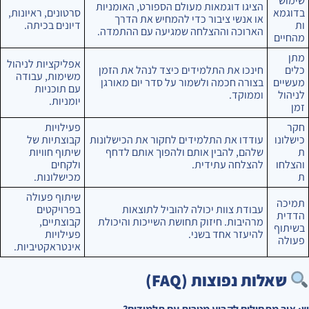
שימוש
הציגו דוגמאות מעולם הספורט, האומניות
בדוגמא
סרטונים, ראיונות,
או אנשי ציבור כדי להמחיש את הדרך
ות
דיונים בכיתה.
הארוכה וההצלחה שמגיעה עם ההתמדה.
מהחיים
מתן
אפליקציות לניהול
כלים
חינכו את התלמידים כיצד לנהל את הזמן
משימות, עבודה
מעשיים
בצורה חכמה ולשמור על סדר יום מאורגן
עם תוכניות
לניהול
וממוקד.
יומניות.
זמן
חקר
פעילויות
כישלונו
עודדו את התלמידים לחקור את הכישלונות
קבוצתיות של
ת
שלהם, להבין אותם ולהפוך אותם לדחף
שיתוף חוויות
והצלחו
להצלחה עתידית.
ולקחים
ת
מכישלונות.
שיתוף פעולה
תמיכה
עבודת צוות יכולה להוביל לתוצאות
בפרויקטים
הדדית
מרהיבות. חיזוק תחושת השייכות והיכולת
קבוצתיים,
בשיתוף
להיעזר אחד בשני.
פעילויות
פעולה
אינטראקטיביות.
שאלות נפוצות (FAQ)