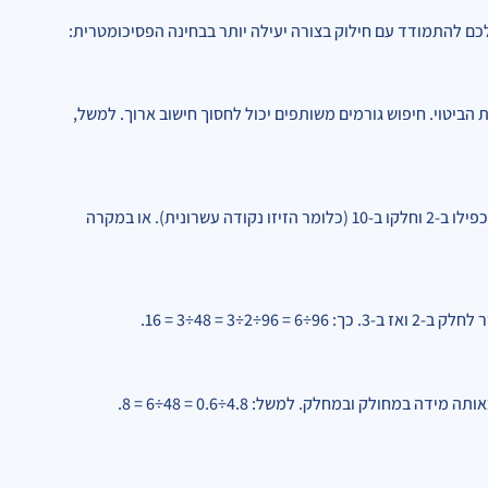
לכם להתמודד עם חילוק בצורה יעילה יותר בבחינה הפסיכומטרית:
ביטוי. חיפוש גורמים משותפים יכול לחסוך חישוב ארוך. למשל,
זכרו את לוח הכפל ושימו לב לדפוסים. לדוגמה, אם אתם צריכים לחלק ב-5, הכפילו ב-2 וחלקו ב-10 (כלומר הזיזו נקודה עשרונית). או במקרה
חולק ובמחלק. למשל: 4.8÷0.6 = 48÷6 = 8.