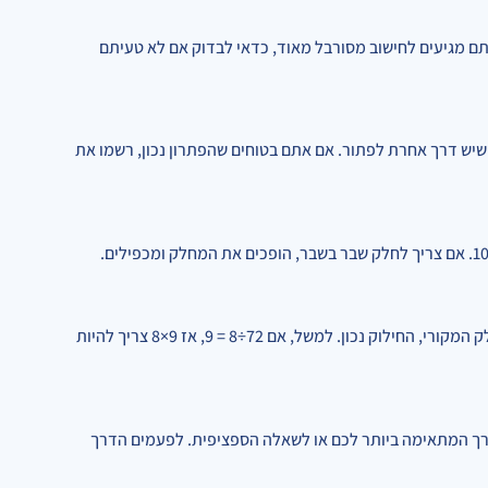
 אתם מגיעים לחישוב מסורבל מאוד, כדאי לבדוק אם לא טעיתם
שיש דרך אחרת לפתור. אם אתם בטוחים שהפתרון נכון, רשמו את
הדרך הקלה ביותר היא להכפיל את התוצאה במחלק – אם קיבלתם את המחולק המקורי, החילוק נכון. למשל, אם 72÷8 = 9, אז 9×8 צריך להיות
דרך המתאימה ביותר לכם או לשאלה הספציפית. לפעמים הדרך