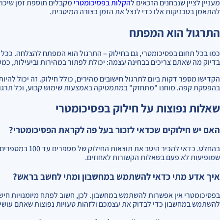
מעניין לציין שנבחנים הזכאים ל
הקלות בפסיכומטרי
מקבלים תוספת זמן שיכול
להתאמן בטכניקות אלו כדי לנצל את הזמן בצורה המיטבית.
התרגול הוא המפתח
כמו בכל תחום בפסיכומטרי, גם בחילוק – התרגול הוא המפתח להצלחה. ככל שת
בדיוק מה שאתם צריכים בבחינה עצמה: יכולת לפתור במהירות וביעילות, כמע
הקדישו מספר דקות ביום לתרגול חישובים מהירים, כולל חילוק. זה יכול להיו
בהפסקת קפה. מוחנו "מתחזק" במתמטיקה באמצעות שימוש קבוע, וכל תרגול
שאלות נפוצות על חילוק בפסיכומטרי
האם יש חילוקים שכדאי לזכור בעל פה לקראת הפסיכומטרי?
שמופיעות לא פעם בשאלות הקשורות לאחוזים.
איך אדע מתי כדאי להשתמש במחשבון ומתי לחשב בראש?
בפסיכומטרי אין אפשרות להשתמש במחשבון. לכן, חשוב לפתח מיומנויות חישו
להשתמש במחשבון כדי לבדוק את עצמכם ולזהות טעויות נפוצות שאתם עושי