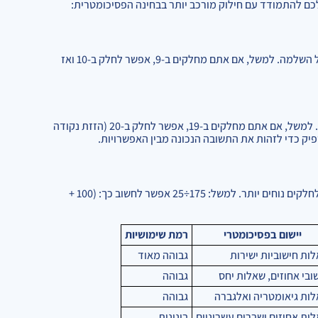
כם להתמודד עם חילוק מורכב יותר בבחינה הפסיכומטרית:
כאשר אתם מחלקים במספר "לא עגול", לפעמים כדאי להשתמש בטכניקה של השלמה. למשל, אם אתם מחלקים ב-9, אפשר לחלק ב-10 ואז
לפעמים בפסיכומטרי, אתם יכולים להשתמש בקירובים ואז לתקן את התשובה. למשל, אם אתם מחלקים ב-19, אפשר לחלק ב-20 (הזזת נקודה
במקום לחלק מספר גדול במספר גדול, לפעמים אפשר לשבור את המספרים לחלקים נוחים יותר. למשל: 175÷25 אפשר לחשוב כך: (100 +
יישום בפסיכומטרי
רמת שימושיות
ות חישוביות ישירות
גבוהה מאוד
ובי אחוזים, שאלות יחס
גבוהה
ות גיאומטריה ואלגברה
גבוהה
ות אחוזים ושברים עשרוניים
בינונית