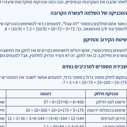
לאחר שהבנו את העקרונות הבסיסיים, הנה כמה טכניקות מתקדמות שיעזרו ל
הטכניקה של השלמה לעשרת הקרובה
להוסיף עוד 1/9 מהתוצאה. כך: 72÷9 = 72÷10 × (10/9) = 7.2 × (10/9) = 8.
שיטת הקירוב והתיקון
עשרונית וחילוק ב-2) ואז לתקן. זה לא תמיד מדויק לחלוטין, אבל לפעמים מספיק כדי לזהות את התשובה הנכונה מבין האפשרויות.
שבירת מספרים למרכיבים נוחים
75)÷25 = 100÷25 + 75÷25 = 4 + 3 = 7.
טכניקת חילוק
דוגמה
פישוט לפני חילוק
456÷8 = (8×57)÷8 = 57
שאל
שימוש בכפולות ידועות
175÷5 = 175×2÷10 = 350÷10 = 35
חיש
פירוק לגורמים
144÷12 = 144÷(4×3) = 144÷4÷3 = 36÷3 = 12
שאל
חילוק עשרוני
0.84÷0.4 = 84÷40 = 2.1
שאל