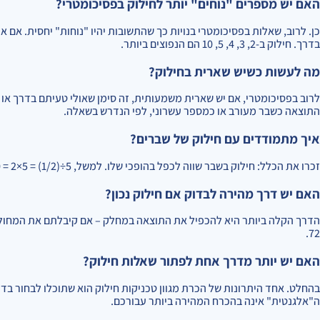
האם יש מספרים "נוחים" יותר לחילוק בפסיכומטרי?
כן. לרוב, שאלות בפסיכומטרי בנויות כך שהתשובות יהיו "נוחות" יחסית. אם
בדרך. חילוק ב-2, 3, 4, 5, 10 הם הנפוצים ביותר.
מה לעשות כשיש שארית בחילוק?
לרוב בפסיכומטרי, אם יש שארית משמעותית, זה סימן שאולי טעיתם בדרך או 
התוצאה כשבר מעורב או כמספר עשרוני, לפי הנדרש בשאלה.
איך מתמודדים עם חילוק של שברים?
זכרו את הכלל: חילוק בשבר שווה לכפל בהופכי שלו. למשל, 5÷(1/2) = 5×2 = 10. אם צריך לחלק שבר בשבר, הופכים את המחלק ומכפילים.
האם יש דרך מהירה לבדוק אם חילוק נכון?
72.
האם יש יותר מדרך אחת לפתור שאלות חילוק?
בהחלט. אחד היתרונות של הכרת מגוון טכניקות חילוק הוא שתוכלו לבחור ב
ה"אלגנטית" אינה בהכרח המהירה ביותר עבורכם.