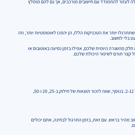
ה לעזור להתמודד עם חישובים מורכבים, אך גם להם מומלץ
תרגלו יותר את הטכניקות הללו, הן יהפכו לאוטומטיות יותר, וזה
ט בלי לחשוב.
ת חלק מהשגרה היומית שלכם, אפילו בזמן נסיעה באוטובוס או
 קצר תורם לשיפור היכולת שלכם.
בהחלט. כדאי להכיר היטב את תוצאות החילוק של מספרים עד 100 במספרים 2-12. בנוסף, שווה לזכור תוצאות של חילוק ב-25, 20 ו-50,
ב מהיר בראש. עם זאת, בזמן התרגול לבחינה, אתם יכולים
ם.