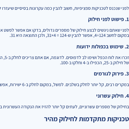
לפני שנכנס לטכניקות ספציפיות, חשוב להבין כמה עקרונות בסיסיים שיעזרו 
1. פישוט לפני חילוק
לפני שאתם ניגשים לבצע חילוק של מספרים גדולים, בדקו אם אפשר לפשט את ה
במקום לחשב 124÷4, אפשר להבין ש-124 = 4×31, ולכן התוצאה היא 31.
2. שימוש בכפולות ידועות
של חילוק ב-25, הכפילו ב-4 וחלקו ב-100.
3. פירוק לגורמים
במקרים רבים, קל יותר לחלק בשלבים. למשל, במקום לחלק ב-6 ישירות, אפשר לחלק ב-2 ואז ב-3. כך: 96÷6 = 96÷2÷3 = 48÷3 = 16.
4. חילוק עשרוני
בחילוק של מספרים עשרוניים, לעתים קל יותר להזיז את הנקודה העשרונית באותה מידה במ
טכניקות מתקדמות לחילוק מהיר