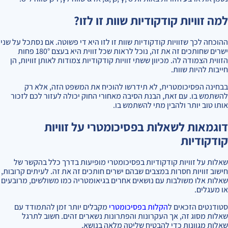
למה זוויות קודקודיות שוות זו לזו?
ההוכחה לכך שזוויות קודקודיות שוות זו לזו היא די פשוטה. אם נסתכל על שני
ישרים שחותכים זה את זה, נוכל לראות שכל זווית היא בעצם 180° פחות
הזווית הצמודה לה. מכיוון ששתי זוויות קודקודיות צמודות לאותן זוויות, הן
חייבות להיות שוות.
בבחינה הפסיכומטרית, לא תידרשו להוכיח את המשפט הזה, אלא רק
להשתמש בו. עם זאת, הבנת הסיבה מאחורי החוק יכולה לעזור לכם לזכור
אותו טוב יותר ולהבין מתי להשתמש בו.
דוגמאות לשאלות בפסיכומטרי על זוויות
קודקודיות
שאלות על זוויות קודקודיות בפסיכומטרי מופיעות בדרך כלל בהקשר של
חישוב זוויות חסרות במצבים שבהם ישרים חותכים זה את זה. לעיתים קרובות,
שאלות אלו משולבות עם נושאים אחרים בגיאומטריה כמו משולשים, מרובעים
או מעגלים.
סטודנטים הזכאים ל
הקלות בפסיכומטרי
מקבלים יותר זמן להתמודד עם
שאלות מסוג זה, אך העקרונות והפתרונות נשארים זהים. חשוב לתרגל
שאלות מגוונות כדי להבטיח שליטה מלאה בנושא.