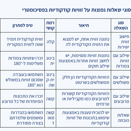
סוגי שאלות נפוצות על זוויות קודקודיות בפסיכומטרי
סוג
רמת
תיאור
טיפ לפתרון
השאלה
קושי
חישוב
נתונה זווית אחת, יש למצוא
זווית קודקודית תמיד
זווית
קלה
את הזווית הקודקודית לה
שווה לזווית המקורית
ישירות
שילוב עם
נתונות זוויות מסוימות, יש
בינונ
זכרו שזוויות צמודות
זוויות
לחשב זוויות אחרות באמצעות
ית
משלימות ל-180°
צמודות
שילוב חוקים
בינונ
השתמשו בעובדה
שילוב עם
הזוויות הקודקודיות הן חלק
ית-ק
שסכום זוויות במשולש
משולשים
ממשולשים בשרטוט
שה
הוא 180°
הזוויות הקודקודיות קשורות
שילוב עם
זכרו את התכונות
למרובעים כמו מקביליות או
קשה
מרובעים
המיוחדות של כל מרובע
טרפזים
יש להוכיח טענות באמצעות
קשה
השתמשו בהגדרות
שאלות
שימוש בתכונות של זוויות
מאו
ומשפטים שלמדתם
הוכחה
קודקודיות
ד
בצורה מסודרת