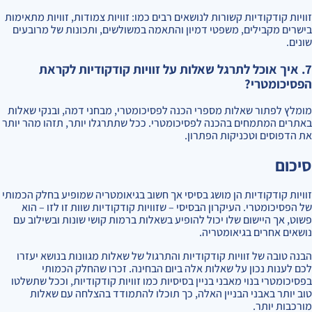
זוויות קודקודיות קשורות לנושאים רבים כמו: זוויות צמודות, זוויות מתאימות
בישרים מקבילים, משפטי דמיון והתאמה במשולשים, ותכונות של מרובעים
שונים.
7. איך אוכל לתרגל שאלות על זוויות קודקודיות לקראת
הפסיכומטרי?
מומלץ לפתור שאלות מספרי הכנה לפסיכומטרי, מבחני דמה, ובנקי שאלות
באתרים המתמחים בהכנה לפסיכומטרי. ככל שתתרגלו יותר, תזהו מהר יותר
את הדפוסים וטכניקות הפתרון.
סיכום
זוויות קודקודיות הן מושג בסיסי אך חשוב בגיאומטריה שמופיע בחלק הכמותי
של הפסיכומטרי. העיקרון הבסיסי – שזוויות קודקודיות שוות זו לזו – הוא
פשוט, אך היישום שלו יכול להופיע בשאלות ברמות קושי שונות ובשילוב עם
נושאים אחרים בגיאומטריה.
הבנה טובה של זוויות קודקודיות והתרגול של שאלות מגוונות בנושא יעזרו
לכם לענות נכון על שאלות אלה ביום הבחינה. זכרו שהחלק הכמותי
בפסיכומטרי בנוי מאבני בניין בסיסיות כמו זוויות קודקודיות, וככל שתשלטו
טוב יותר באבני הבניין האלה, כך תוכלו להתמודד בהצלחה עם שאלות
מורכבות יותר.