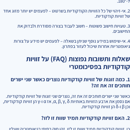
ל-180°.
2. אי-זיהוי של כל הזוויות הקודקודיות בשרטוט – לפעמים יש יותר מזוג אחד
של זוויות קודקודיות.
3. טעויות חישוב פשוטות – חשוב לעבוד בצורה מסודרת ולבדוק את
החישובים.
4. אי-שימוש במידע נוסף שניתן בשאלה – לפעמים יש מידע על צורות
גיאומטריות אחרות שיכול לעזור בפתרון.
שאלות ותשובות נפוצות (FAQ) על זוויות
קודקודיות בפסיכומטרי
1. כמה זוגות של זוויות קודקודיות נוצרים כאשר שני ישרים
חותכים זה את זה?
כאשר שני ישרים חותכים זה את זה, נוצרים שני זוגות של זוויות קודקודיות.
אם נסמן את ארבע הזוויות באותיות α, β, γ, δ, אז α ו-γ הן זוויות קודקודיות,
וכן β ו-δ הן זוויות קודקודיות.
2. האם זוויות קודקודיות תמיד שוות זו לזו?
כן, זוויות קודקודיות תמיד שוות זו לזו. זהו חוק בסיסי בגיאומטריה שעליו