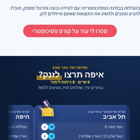
בהצלחה בבחינה הפסיכומטרית! עם למידה נכונה ותרגול מספק, תוכלו
להגיע מוכנים ולהשיג את התוצאות שאתם מייחלים להן.
ספרו לי עוד על קורס פסיכומטרי
✦
מחיפה ועד באר שבע
איפה תרצו
לזנק?
✦
6 ערים · 8 כיתות לימוד
בוחרים עיר, שולחים לוויז, מגיעים ללמוד.
קורס פסיכומטרי בתל אביב
קורס פסיכומטרי בחי
תל אביב
חיפה
יוסף קארו 6
מכללת ג'ון ברייס,
G
W
יגאל אלון 123 (אורין שפלטר)
אורין שפלטר, שדר
G
W