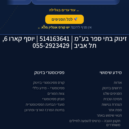
← עוד ערים בגלילה
לכל הסניפים
✦
אין סניף לידכם?
יש קורס אונליין מלא ←
זינוק בתי ספר בע״מ | 514163641 | יוסף קארו 6,
תל אביב | 055-2923429
מידע שימושי
פסיכומטרי בזינוק
אודות
קורס פסיכומטרי בזינוק
דרושים בזינוק
פסיכומטרי – מידע כללי
הסניפים שלנו
צוות המורים
תמיכה טכנית
מבחן פסיכומטרי
הצהרת נגישות
מועדי הבחינה הפסיכומטרית
מפת אתר
בחינות המרכז הארצי ופתרונן
תנאי שימוש באתר
תקנון הטבה – כרטיס להופעה לחיילים
משוחררים