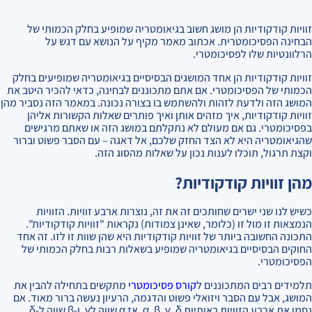
זוויות קודקודיות הן מושג חשוב בגיאומטריה שמופיע בחלק הכמותי של
הבחינה הפסיכומטרית. אכתוב מאמר מקיף על הנושא עם דגש על
הרלוונטיות שלו לפסיכומטרי.
זוויות קודקודיות הן אחד המושגים הבסיסיים בגיאומטריה שמופיעים בחלק
הכמותי של הפסיכומטרי. אם אתם מתכוננים לבחינה, כדאי להכיר היטב את
המושג הזה ולדעת לזהות ולהשתמש בו בצורה נכונה. במאמר הזה נסביר מהן
זוויות קודקודיות, איך מזהים אותן ואיך פותרים שאלות הקשורות אליהן
בפסיכומטרי. גם אם מעולם לא נתקלתם במושג הזה או שאתם מרגישים
שהגיאומטריה היא לא הצד החזק שלכם, אל דאגה – עם הסבר פשוט וברור
וקצת תרגול, תוכלו לענות נכון על שאלות מהסוג הזה.
מהן זוויות קודקודיות?
כשיש לנו שני ישרים שחותכים זה את זה, נוצרות ארבע זוויות. הזוויות
הנמצאות זו מול זו (כלומר, שאינן צמודות) נקראות "זוויות קודקודיות".
התכונה החשובה ביותר של זוויות קודקודיות היא שהן שוות זו לזו. זה אחד
החוקים הבסיסיים בגיאומטריה שמופיע בשאלות רבות בחלק הכמותי של
הפסיכומטרי.
תלמידים רבים המתכוננים ל
קורס פסיכומטרי
מתקשים בתחילה להבין את
המושג, אבל עם הסבר ויזואלי פשוט והדגמה, הרעיון נעשה ברור מאוד. אם
נסמן את ארבע הזוויות באותיות α, β, γ, δ, אז α שווה לγ, ו-β שווה ל-δ.