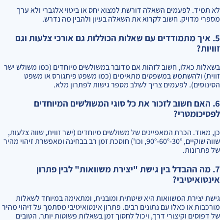
לא תמיד. לפעמים השאלה דורשת למצוא יחס או ביטוי אלגברי ולא ערך
מספרי מדויק. חשוב לקרוא את השאלה בעיון ולהבין מה נדרש.
5. איך מתמודדים עם שאלות הכוללות גם אורכי צלעות וגם
זוויות?
בשאלות כאלו, חשוב לזהות אם מדובר במשולשים מיוחדים (כמו משולש ישר
זווית) ולהשתמש במשפטים מתאימים (כמו משפט פיתגורס או משפט
הסינוסים). לפעמים צריך לשלב מספר גישות לפתרון מלא.
6. האם חשוב לזכור את כל סוגי המשולשים המיוחדים
לפסיכומטרי?
כן, מאוד. הכרת המאפיינים של משולשים מיוחדים (ישר זווית, שווה צלעות,
שווה שוקיים, 30°-60°-90°, וכו') חוסכת זמן רב בבחינה ומאפשרת זיהוי מהיר
של פתרונות.
7. מה ההבדל בין גישת "יצירת משוואות" לבין פתרון
אינטואיטיבי?
גישת יצירת המשוואות היא שיטתית ומובנית, ומתאימה במיוחד לשאלות
מורכבות או כאלו עם נתונים רבים. פתרון אינטואיטיבי מסתמך על זיהוי מהיר
של דפוסים וקיצורי דרך, ויכול לחסוך זמן בשאלות פשוטות יותר. הטובים