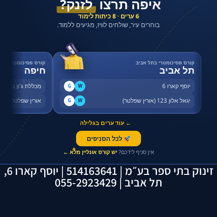
איפה תרצו
לזנק?
✦
6 ערים · 8 כיתות לימוד
בוחרים עיר, שולחים לוויז, מגיעים ללמוד.
קורס פסיכומטרי בתל אביב
קורס פסיכומטרי בחי
תל אביב
חיפה
יוסף קארו 6
מכללת ג'ון ברייס,
G
W
יגאל אלון 123 (אורין שפלטר)
אורין שפלטר, שדר
G
W
← עוד ערים בגלילה
לכל הסניפים
✦
אין סניף לידכם?
יש קורס אונליין מלא ←
זינוק בתי ספר בע״מ | 514163641 | יוסף קארו 6,
תל אביב | 055-2923429