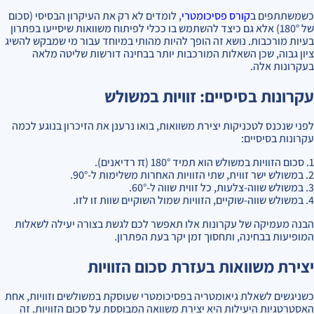
כשמשתתפים ב
קורס פסיכומטרי
, לומדים לא רק את העיקרון הבסיסי (סכום
של 180°) אלא גם כיצד להשתמש בו ככלי לפיתוח משוואות שיסייעו בפתרון
בעיות מורכבות. נושא זה הופך להיות מהותי במיוחד עבור מי שמבקש להשיג
ציון גבוה, שכן השאלות המורכבות יותר בבחינה דורשות שליטה מלאה
בעקרונות אלה.
עקרונות בסיסיים: זוויות במשולש
לפני שנכנס לטכניקות יצירת משוואות, בואו נרענן את הזיכרון בנוגע לכמה
עקרונות בסיסיים:
1. סכום הזוויות במשולש הוא תמיד 180° (π רדיאנים).
2. במשולש ישר זווית, שתי הזוויות האחרות משלימות ל-90°.
3. במשולש שווה-צלעות, כל זווית שווה ל-60°.
4. במשולש שווה-שוקיים, הזוויות שמול השוקיים שוות זו לזו.
הבנה מעמיקה של עקרונות אלו תאפשר לכם לגשת בצורה יעילה לשאלות
המופיעות בבחינה, ותחסוך זמן יקר בעת הפתרון.
יצירת משוואות בעזרת סכום הזוויות
כשניגשים לשאלת גיאומטריה בפסיכומטרי שעוסקת במשולשים וזוויות, אחת
האסטרטגיות היעילות היא יצירת משוואה המבוססת על סכום הזוויות. זה