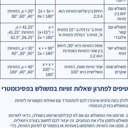
ידועה
משולש עם
היחס בין שלוש הזוויות הוא
2x + 3x +
x = 20°, הזוויות:
יחס בין
40°, 60°, 80°
4x = 180°
2:3:4
זוויות
משולש עם
x +
x = 41.25°,
זווית ב' גדולה ב-15° מזווית
קשר
(x+15°) +
הזוויות: 41.25°,
א', זווית ג' כפולה מזווית א'
אלגברי
2x = 180°
56.25°, 82.5°
אחת הזוויות היא 90°, היחס
משולש ישר
90° + x +
x = 30°, הזוויות:
בין שתי הזוויות האחרות
זווית
2x = 180°
90°, 30°, 60°
הוא 1:2
x + x +
משולש שווה
שתי זוויות שוות, הזווית
x = 40°, הזוויות:
100° =
שוקיים
השלישית היא 100°
40°, 40°, 100°
180°
טיפים לפתרון שאלות זוויות במשולש בפסיכומטרי
להלן כמה טיפים שיעזרו לכם להתמודד עם שאלות הקשורות לזוויות
במשולש בפרק הכמותי:
1. שרטטו את המשולש: גם אם לא קיבלתם שרטוט בשאלה, כדאי לשרטט
משולש ולסמן עליו את הנתונים. זה יעזור לכם לחשוב בצורה ויזואלית.
2. סמנו את הזוויות: השתמשו באותיות או במספרים לסימון הזוויות, כדי