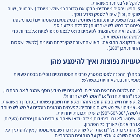
להקל על בניית המשוואות.
3. חפשו יחסים מיוחדים: בדקו אם מדובר במשולש מיוחד (ישר זווית, שווה
שוקיים, וכו') שיכול לספק מידע נוסף.
4. נצלו משפטים ותכונות: השתמשו במשפטים גיאומטריים (כמו משפט
פיתגורס במשולש ישר זווית) לקבלת מידע נוסף.
5. פשטו את המשוואות: לפעמים כדאי לבצע מניפולציות אלגבריות כדי
לפשט את המשוואות.
6. בדקו את התוצאה: ודאו שהתשובה שקיבלתם הגיונית (למשל, שסכום
הזוויות אכן 180°).
טעויות נפוצות ואיך להימנע מהן
במהלך ההכנה לפסיכומטרי, מרבית הסטודנטים נופלים בכמה טעויות
אופייניות בנושא זוויות במשולש:
1. התעלמות מתנאים מגבילים: לפעמים יש מידע נוסף שמגביל את הפתרון,
כמו "הזווית חדה" או "המשולש ישר זווית".
2. טעויות חישוב בסיסיות: היזהרו מטעויות חשבון פשוטות בפתרון המשוואות.
3. אי-זיהוי של משולשים מיוחדים: לפעמים הנתונים רומזים על משולש מיוחד
(למשל, 30°-60°-90°) שיש לו תכונות ייחודיות.
4. שימוש לא נכון ביחידות מידה: ודאו שאתם עובדים באותן יחידות (מעלות
או רדיאנים) לאורך כל הפתרון.
5. הסתמכות על "נראות" של שרטוט: זכרו שבפסיכומטרי, אין להסתמך על
מראה השרטוט אלא רק על הנתונים המספריים.