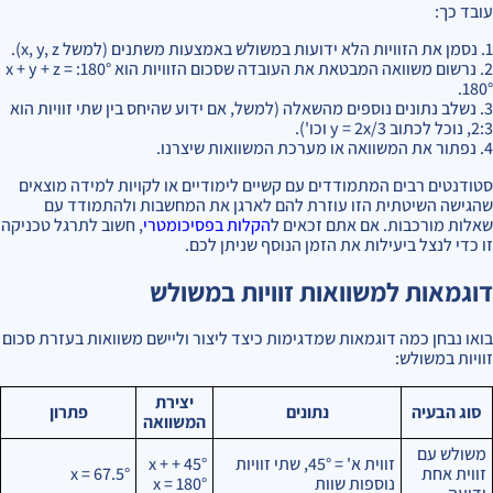
עובד כך:
1. נסמן את הזוויות הלא ידועות במשולש באמצעות משתנים (למשל x, y, z).
2. נרשום משוואה המבטאת את העובדה שסכום הזוויות הוא 180°: x + y + z =
180°.
3. נשלב נתונים נוספים מהשאלה (למשל, אם ידוע שהיחס בין שתי זוויות הוא
2:3, נוכל לכתוב y = 2x/3 וכו').
4. נפתור את המשוואה או מערכת המשוואות שיצרנו.
סטודנטים רבים המתמודדים עם קשיים לימודיים או לקויות למידה מוצאים
שהגישה השיטתית הזו עוזרת להם לארגן את המחשבות ולהתמודד עם
שאלות מורכבות. אם אתם זכאים ל
הקלות בפסיכומטרי
, חשוב לתרגל טכניקה
זו כדי לנצל ביעילות את הזמן הנוסף שניתן לכם.
דוגמאות למשוואות זוויות במשולש
בואו נבחן כמה דוגמאות שמדגימות כיצד ליצור וליישם משוואות בעזרת סכום
זוויות במשולש:
יצירת
סוג הבעיה
נתונים
פתרון
המשוואה
משולש עם
זווית א' = 45°, שתי זוויות
45° + x +
זווית אחת
x = 67.5°
נוספות שוות
x = 180°