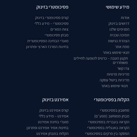
מידע שימושי
פסיכומטרי בזינוק
אודות
קורס פסיכומטרי בזינוק
דרושים בזינוק
פסיכומטרי – מידע כללי
הסניפים שלנו
צוות המורים
תמיכה טכנית
מבחן פסיכומטרי
הצהרת נגישות
מועדי הבחינה הפסיכומטרית
מפת אתר
בחינות המרכז הארצי ופתרונן
תנאי שימוש באתר
תקנון הטבה – כרטיס להופעה לחיילים
משוחררים
צרו קשר
מדיניות פרטיות
מדיניות ביטול עסקה
תנאי שימוש באתר
הקלות בפסיכומטרי
אמירנט בזינוק
מחשבון בפסיכומטרי
קורס אמירנט בזינוק
מבחן ממוחשב (מפע״ם)
אמירנט – מידע כללי
הקראה בעברית בפסיכומטרי
מועדי בחינת אמירנט
הקראה באנגלית בפסיכומטרי
בחינות אמיר אמירנט ופתרונן
הפסקה בין פרקים בפסיכומטרי
הקלות במבחן אמירנט