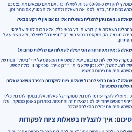
מומלץ להקדיש כ-60-90 שניות לשאלה כזו. אם אתם מוצאים את עצמכם
מתעכבים יותר, כדאי לסמן את השאלה ולחזור אליה בסוף, אם נותר זמן.
שאלה 5: האם ניתן להצליח בשאלות אלו גם אם אין לי רקע צבאי?
בהחלט! השאלות אינן דורשות ידע צבאי כלל, אלא הבנה לוגית של יחסי
סיבה-תוצאה. הקונטקסט הצבאי הוא רק "תפאורה" לשאלה, ולא משפיע על
הפתרון.
שאלה 6: איזו אסטרטגיה הכי יעילה לשאלות עם שלילות מרובות?
במקרה של שלילות מרובות, יעיל לפשט את המשפט על ידי "ביטול" זוגות של
שלילות. למשל, "לא נכון שלא ציית" = "כן ציית". טכניקה זו יכולה לפשט
משמעותית את ניתוח המשפט.
שאלה 7: האם כדאי לתרגל שאלות ציות לפקודות בנפרד משאר שאלות
השלמת משפטים?
כן. מומלץ להקדיש זמן לתרגול ממוקד של שאלות אלו, בנוסף לתרגול כללי.
זיהוי דפוסים ייחודיים לסוג שאלות זה והתנסות בפתרונן באופן ממוקד, יעלו
משמעותית את יכולת ההצלחה שלכם.
סיכום: איך להצליח בשאלות ציות לפקודות
שאלות השלמת משפטים מסוג "ציות לפקודות הצבא" מהוות אתגר ייחודי