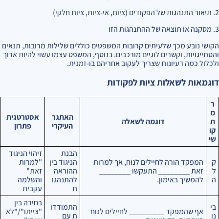
2. תיאור התנהגות של הפקודים (ציות, אי-ציות, ציות חלקי)
3. מסקנה או תוצאה של ההתנהגות הזו
הקושי נובע מכך שלעיתים קרובות המשפטים כוללים שלילות מרובות, תנאים
והסתייגויות, וקשרים לוגיים מורכבים. בנוסף, המשפט עצמו עשוי להיות ארוך
ולכלול כמה רעיונות שצריך לעקוב אחריהם בו-זמנית.
דוגמאות לשאלות ציות לפקודות
ר
מ
האתגר
אסטרטגית
ת
דוגמה לשאלה
העיקרי
פתרון
קו
שי
הבנת
זיהוי הניגוד
ק
המפקד הורה לחיילים לנוח, אך למרות
הניגוד בין
"למרות
ל
זאת ________ התעקשו ________
ההוראה
זאת"
ה
להמשיך באימון.
להתנהגו
והשלמה
ת
עקבית
בחירה בין
בי
התמודדו
אף שהמפקד _________ לחיילים לנוח
"צייתו"/"לא
נו
ת עם