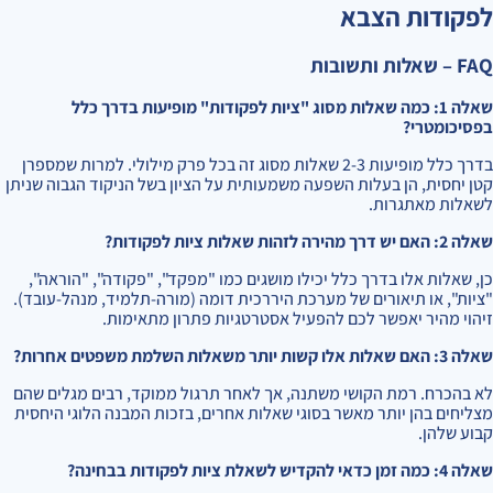
לפקודות הצבא
FAQ – שאלות ותשובות
שאלה 1: כמה שאלות מסוג "ציות לפקודות" מופיעות בדרך כלל
בפסיכומטרי?
בדרך כלל מופיעות 2-3 שאלות מסוג זה בכל פרק מילולי. למרות שמספרן
קטן יחסית, הן בעלות השפעה משמעותית על הציון בשל הניקוד הגבוה שניתן
לשאלות מאתגרות.
שאלה 2: האם יש דרך מהירה לזהות שאלות ציות לפקודות?
כן, שאלות אלו בדרך כלל יכילו מושגים כמו "מפקד", "פקודה", "הוראה",
"ציות", או תיאורים של מערכת היררכית דומה (מורה-תלמיד, מנהל-עובד).
זיהוי מהיר יאפשר לכם להפעיל אסטרטגיות פתרון מתאימות.
שאלה 3: האם שאלות אלו קשות יותר משאלות השלמת משפטים אחרות?
לא בהכרח. רמת הקושי משתנה, אך לאחר תרגול ממוקד, רבים מגלים שהם
מצליחים בהן יותר מאשר בסוגי שאלות אחרים, בזכות המבנה הלוגי היחסית
קבוע שלהן.
שאלה 4: כמה זמן כדאי להקדיש לשאלת ציות לפקודות בבחינה?