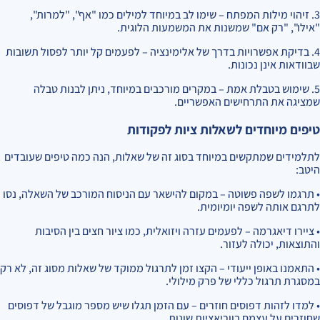
3. זיהוי מילות המפתח – שימו לב במיוחד למילים כמו "אף", "למרות",
"אילו", "רק אם" שמשנות את המשמעות הלוגית.
4. בדיקת אפשרויות בדרך של אלימינציה – לפעמים קל יותר לפסול תשובות
שבוודאות אינן נכונות.
5. שימוש בטבלת אמת – במקרים מורכבים במיוחד, ניתן לבנות טבלה
שמציגה את התרחישים האפשריים.
טיפים מיוחדים לשאלות ציות לפקודות
לתלמידים שמתקשים במיוחד בסוג זה של שאלות, הנה כמה טיפים שעובדים
היטב:
• תרגמו לשפה פשוטה – במקום להישאר עם הניסוח המורכב של השאלה, נסו
לתרגם אותה לשפה יומיומית.
• ציירו דיאגרמה – לפעמים עזרה ויזואלית, כמו ציור חצים בין הסיבות
והתוצאות, יכולה לעזור.
• התאמנו באופן ייעודי – הקצו זמן לתרגול ממוקד של שאלות מסוג זה, לא רק
במסגרת תרגול כללי של פרק מילולי.
• למדו לזהות דפוסים חוזרים – עם הזמן תגלו שיש מספר מוגבל של דפוסים
שחוזרים על עצמם בווריאציות שונות.