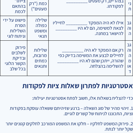
בצהריים, רק מעטים _________
צייתו"
ני
כמת ("רק
לפקודתו.
בהתאם
ת
מעטים")
לכמת
שלילה
פישוט על ידי
גב
אילו לא היה המפקד _________ לחייליו
כפולה
הסרת
וה
לצאת למשימה, הם לא היו _________
ומשפט
השלילות
ה
להישאר במחנה.
תנאי
וניתוח לוגי
גב
פירוק
וה
רק אם המפקד לא היה _________
שלילות
לשלבים
ה
לחיילים לבצע את המשימה בדיוק כפי
מרובות,
ובדיקת
מ
שהורה, ייתכן שהם לא היו _________
כמתים
הקשר הלוגי
או
להשלימה בהצלחה.
ותנאים
בכל שלב
ד
אסטרטגיות לפתרון שאלות ציות לפקודות
כדי להצליח בשאלות אלו, חשוב לפתח אסטרטגיות יעילות:
1. זיהוי מהיר של סוג השאלה – ברגע שזיהיתם ששאלה עוסקת בפקודות
וציות, התכוננו לניתוח של קשרים לוגיים.
2. פירוק המשפט לחלקיו – חלקו את המשפט המורכב לחלקים קטנים יותר
שקל יותר לנתח.