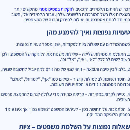
זכרו שלעיתים תלמידים הזכאים ל
הקלות בפסיכומטרי
מתקשים יותר
בשאלות אלו בשל המורכבות הלשונית שלהן. עבור תלמידים אלו, חשוב
במיוחד לפתח אסטרטגיות יעילות לפירוק והבנה של המשפטים.
טעויות נפוצות ואיך להימנע מהן
כשמתמודדים עם שאלות ציות לפקודות, ישנן מספר טעויות נפוצות:
1. התעלמות ממילות שלילה – שלילות משנות את הלוגיקה של המשפט, ולכן
חשוב לשים לב לכל "לא", "אין", "אל" וכו'.
2. בלבול בין סיבה ותוצאה – זיהוי שגוי של מה גורם למה יוביל לתשובה שגויה.
3. חוסר תשומת לב למילות קישור – מילים כמו "אף", "למרות", "אולם"
וכדומה מסמנות ניגודים או הסתייגויות חשובות.
4. נטייה לקרוא במהירות – קריאה מהירה מדי עלולה לגרום להחמצת פרטים
חשובים.
5. הסתמכות על תחושת בטן – לעיתים המשפט "נשמע נכון" אך אינו עומד
במבחן הלוגיקה המדויקת.
שאלות נפוצות על השלמת משפטים – ציות