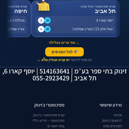
קורס פסיכומטרי בתל אביב
קורס פסיכומטרי בחי
תל אביב
חיפה
יוסף קארו 6
מכללת ג'ון ברייס,
G
W
יגאל אלון 123 (אורין שפלטר)
אורין שפלטר, שדר
G
W
← עוד ערים בגלילה
לכל הסניפים
✦
אין סניף לידכם?
יש קורס אונליין מלא ←
זינוק בתי ספר בע״מ | 514163641 | יוסף קארו 6,
תל אביב | 055-2923429
מידע שימושי
פסיכומטרי בזינוק
אודות
קורס פסיכומטרי בזינוק
דרושים בזינוק
פסיכומטרי – מידע כללי
הסניפים שלנו
צוות המורים