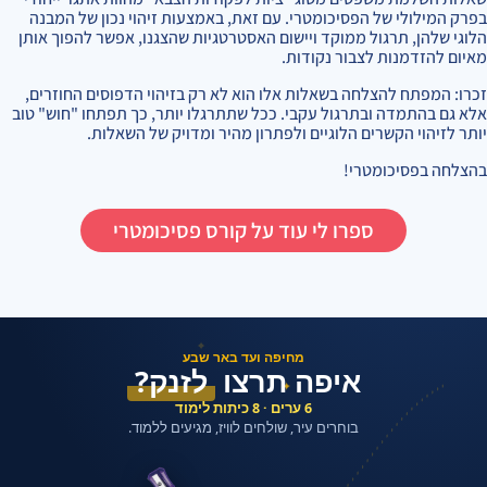
בפרק המילולי של הפסיכומטרי. עם זאת, באמצעות זיהוי נכון של המבנה
הלוגי שלהן, תרגול ממוקד ויישום האסטרטגיות שהצגנו, אפשר להפוך אותן
מאיום להזדמנות לצבור נקודות.
זכרו: המפתח להצלחה בשאלות אלו הוא לא רק בזיהוי הדפוסים החוזרים,
אלא גם בהתמדה ובתרגול עקבי. ככל שתתרגלו יותר, כך תפתחו "חוש" טוב
יותר לזיהוי הקשרים הלוגיים ולפתרון מהיר ומדויק של השאלות.
בהצלחה בפסיכומטרי!
ספרו לי עוד על קורס פסיכומטרי
✦
מחיפה ועד באר שבע
איפה תרצו
לזנק?
✦
6 ערים · 8 כיתות לימוד
בוחרים עיר, שולחים לוויז, מגיעים ללמוד.