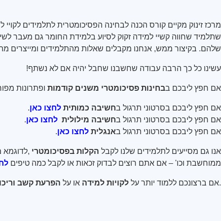
מרכז זינוק מקיים קורס הכנה לבחינה הפסיכומטרית לתלמידים לקויי למי
שתלמיד שחווה קשיי למידה זקוק לסיוע בלמידת החומר גם מעבר לשי
שלהם. בקיצור ממש, אנחנו מקבלים שאלות מהתלמידים ומייצרים מהם
עשינו כל כך הרבה עבודה שחשבנו שחבל יהיה אם לא נשתף
!
אם חפץ ליבכם ב
בחינות פסיכומטרי משנים קודמות
ופתרונות מפור
אם חפץ ליבכם בסרטוני תרגול ב
חשיבה כמותית
לחצו כאן
.
אם חפץ ליבכם בסרטוני תרגול ב
חשיבה מילולית
לחצו כאן
.
אם חפץ ליבכם בסרטוני תרגול ב
אנגלית
לחצו כאן
.
אנו גם מסייעים לתלמידים שלנו לקבל
הקלות בפסיכומטרי
,
לדוגמא מ
ממוחשבת וכו' – אם אתם רוצים לבדוק זכאות או לקבל כמה טיפים
לחצ
.
אם ברצונכם ללמוד יותר על
לקויות למידה
או על
הפרעת קשב וריכוז