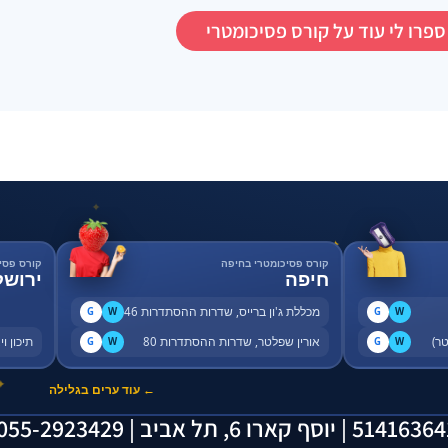
ספרו לי עוד על קורס פסיכומטרי
✦
✦
קורס פסיכומטרי בחיפה
קורס פסי
חיפה
ירושל
מכללת ג'ון ברייס, שדרות ההסתדרות 46
G
W
G
W
אורין שפלטר, שדרות ההסתדרות 80
תיכון ויצו, 
G
W
G
W
✦
← עוד ערים בגלילה