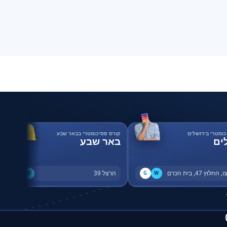
כומטרי בירושלים
קורס פסיכומטרי בבאר שבע
ים
באר שבע
החלוץ 47, בית הכרם
הרצל 39
G
W
G
W