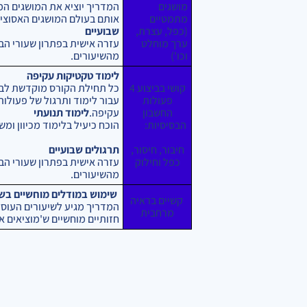
מושגים
המדריך יוציא את המושגים ה
מתמטיים
אותם בעולם המושגים האסוצי
(כפל, עצרת,
שבועיים
ערך מוחלט
עזרה אישית בפתרון שעורי הב
וכו')
מהשיעורים.
לימוד טקטיקות עקיפה
קושי בביצוע 4
פעולות
עבור לימוד ותרגול של פעולות
החשבון
עקיפה.
לימוד תנועתי
הבסיסיות:
הוכח כיעיל בלימוד מכיוון ו
חיבור, חיסור,
תרגולים שבועיים
כפל וחילוק
עזרה אישית בפתרון שעורי הב
מהשיעורים.
שימוש במודלים מוחשיים בשי
קשיים בראיה
המדריך מגיע לשיעורים העוסק
מרחבית
חזותיים מוחשיים ש'מוציאים 