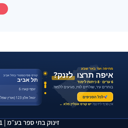
מחיפה ועד באר שבע
איפה תרצו
לזנק?
קורס פסיכומטרי בתל אביב
תל אביב
6 ערים · 8 כיתות לימוד
בוחרים עיר, שולחים לוויז, מגיעים ללמוד.
יוסף קארו 6
לכל הסניפים
יגאל אלון 123 (אורין שפלטר)
אין סניף לידכם?
יש קורס אונליין מלא ←
זינוק בתי ספר בע״מ | 514163641 | יוסף קארו 6, תל אביב | 055-2923429