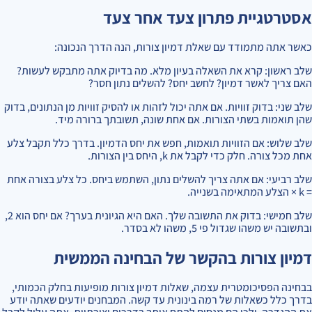
אסטרטגיית פתרון צעד אחר צעד
כאשר אתה מתמודד עם שאלת דמיון צורות, הנה הדרך הנכונה:
שלב ראשון: קרא את השאלה בעיון מלא. מה בדיוק אתה מתבקש לעשות?
האם צריך לאשר דמיון? לחשב יחס? להשלים נתון חסר?
שלב שני: בדוק זוויות. אם אתה יכול לזהות או להסיק זוויות מן הנתונים, בדוק
שהן תואמות בשתי הצורות. אם אחת שונה, תשובתך ברורה מיד.
שלב שלוש: אם הזוויות תואמות, חפש את יחס הדמיון. בדרך כלל תקבל צלע
אחת מכל צורה. חלק כדי לקבל את k, היחס בין הצורות.
שלב רביעי: אם אתה צריך להשלים נתון, השתמש ביחס. כל צלע בצורה אחת
= k × הצלע המתאימה בשנייה.
שלב חמישי: בדוק את התשובה שלך. האם היא הגיונית בערך? אם יחס הוא 2,
ובתשובה יש משהו שגדול פי 5, משהו לא בסדר.
דמיון צורות בהקשר של הבחינה הממשית
בבחינה הפסיכומטרית עצמה, שאלות דמיון צורות מופיעות בחלק הכמותי,
בדרך כלל כשאלות של רמה בינונית עד קשה. המבחנים יודעים שאתה יודע