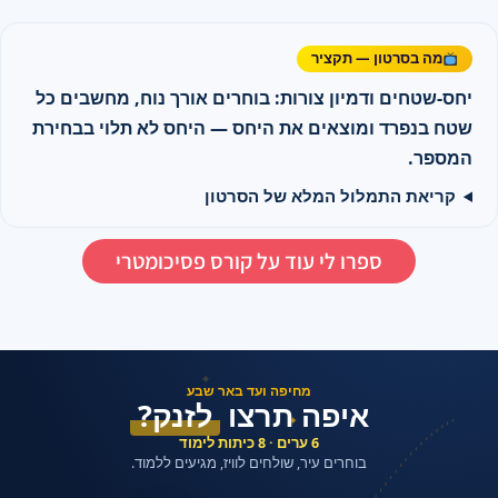
מה בסרטון — תקציר
יחס-שטחים ודמיון צורות: בוחרים אורך נוח, מחשבים כל
שטח בנפרד ומוצאים את היחס — היחס לא תלוי בבחירת
המספר.
קריאת התמלול המלא של הסרטון
ספרו לי עוד על קורס פסיכומטרי
✦
מחיפה ועד באר שבע
איפה תרצו
לזנק?
✦
6 ערים · 8 כיתות לימוד
בוחרים עיר, שולחים לוויז, מגיעים ללמוד.