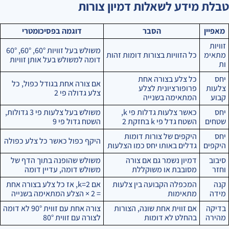
טבלת מידע לשאלות דמיון צורות
מאפיין
הסבר
דוגמה בפסיכומטרי
זוויות
משולש בעל זוויות 60°, 60°, 60°
מתאימ
כל הזוויות בצורות דומות זהות
דומה למשולש בעל אותן זוויות
ות
יחס
כל צלע בצורה אחת
אם צורה אחת בגודל כפול, כל
צלעות
פרופורציונית לצלע
צלע גדולה פי 2
קבוע
המתאימה בשנייה
יחס
כאשר צלעות גדלות פי k,
משולש בעל צלעות פי 3 גדולות,
שטחים
השטח גדל פי k בחזקת 2
השטח גדול פי 9
יחס
היקפים של צורות דומות
היקף כפול כאשר כל צלע כפולה
היקפים
גדלים באותו יחס כמו הצלעות
סיבוב
דמיון נשמר גם אם צורה
משולש שהופנה בתוך הדף של
וחזר
מסובבת או משוקללת
משולש דומה, עדיין דומה
קנה
המכפלה הקבועה בין צלעות
אם k=2, אז כל צלע בצורה אחת
מידה
מתאימות
= 2 × הצלע המתאימה בשנייה
בדיקה
אם זווית אחת שונה, הצורות
צורה אחת עם זווית 90° לא דומה
מהירה
בהחלט לא דומות
לצורה עם זווית 80°