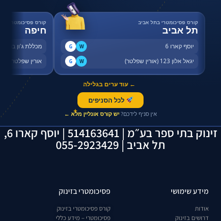
קורס פסיכומטרי בתל אביב
קורס פסיכומטרי בחי
תל אביב
חיפה
יוסף קארו 6
מכללת ג'ון ברייס,
G
W
יגאל אלון 123 (אורין שפלטר)
אורין שפלטר, שדר
G
W
← עוד ערים בגלילה
לכל הסניפים
✦
אין סניף לידכם?
יש קורס אונליין מלא ←
זינוק בתי ספר בע״מ | 514163641 | יוסף קארו 6,
תל אביב | 055-2923429
מידע שימושי
פסיכומטרי בזינוק
אודות
קורס פסיכומטרי בזינוק
דרושים בזינוק
פסיכומטרי – מידע כללי