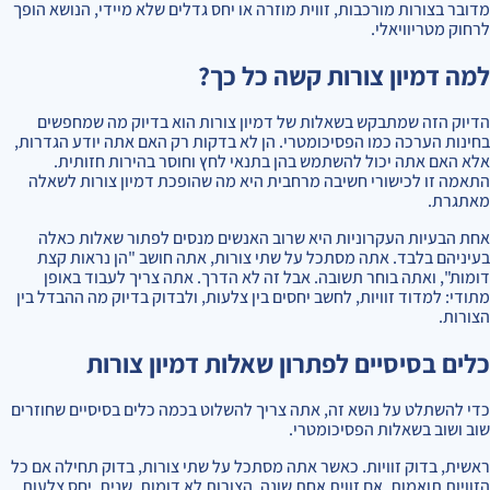
מדובר בצורות מורכבות, זווית מוזרה או יחס גדלים שלא מיידי, הנושא הופך
לרחוק מטריוויאלי.
למה דמיון צורות קשה כל כך?
הדיוק הזה שמתבקש בשאלות של דמיון צורות הוא בדיוק מה שמחפשים
בחינות הערכה כמו הפסיכומטרי. הן לא בדקות רק האם אתה יודע הגדרות,
אלא האם אתה יכול להשתמש בהן בתנאי לחץ וחוסר בהירות חזותית.
התאמה זו לכישורי חשיבה מרחבית היא מה שהופכת דמיון צורות לשאלה
מאתגרת.
אחת הבעיות העקרוניות היא שרוב האנשים מנסים לפתור שאלות כאלה
בעיניהם בלבד. אתה מסתכל על שתי צורות, אתה חושב "הן נראות קצת
דומות", ואתה בוחר תשובה. אבל זה לא הדרך. אתה צריך לעבוד באופן
מתודי: למדוד זוויות, לחשב יחסים בין צלעות, ולבדוק בדיוק מה ההבדל בין
הצורות.
כלים בסיסיים לפתרון שאלות דמיון צורות
כדי להשתלט על נושא זה, אתה צריך להשלוט בכמה כלים בסיסיים שחוזרים
שוב ושוב בשאלות הפסיכומטרי.
ראשית, בדוק זוויות. כאשר אתה מסתכל על שתי צורות, בדוק תחילה אם כל
הזוויות תואמות. אם זווית אחת שונה, הצורות לא דומות. שנית, יחס צלעות.