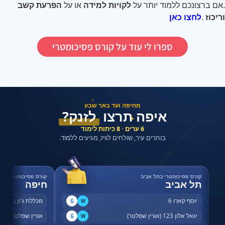
.
אם ברצונכם ללמוד יותר על
לקויות למידה
או על
הפרעת קשב
וריכוז
.
לחצו כאן
ספרו לי עוד על קורס פסיכומטרי
✦
מחיפה ועד באר שבע
איפה תרצו
לזנק?
✦
6 ערים · 8 כיתות לימוד
בוחרים עיר, שולחים לוויז, מגיעים ללמוד.
קורס פסיכומטרי בתל אביב
קורס פסיכומטרי בחי
תל אביב
חיפה
יוסף קארו 6
מכללת ג'ון ברייס,
G
W
יגאל אלון 123 (אורין שפלטר)
אורין שפלטר, שדר
G
W