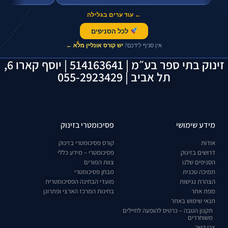
← עוד ערים בגלילה
לכל הסניפים
✦
אין סניף לידכם?
יש קורס אונליין מלא ←
זינוק בתי ספר בע״מ | 514163641 | יוסף קארו 6,
תל אביב | 055-2923429
מידע שימושי
פסיכומטרי בזינוק
אודות
קורס פסיכומטרי בזינוק
דרושים בזינוק
פסיכומטרי – מידע כללי
הסניפים שלנו
צוות המורים
תמיכה טכנית
מבחן פסיכומטרי
הצהרת נגישות
מועדי הבחינה הפסיכומטרית
מפת אתר
בחינות המרכז הארצי ופתרונן
תנאי שימוש באתר
תקנון הטבה – כרטיס להופעה לחיילים
משוחררים
צרו קשר