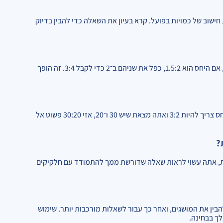
שוב של כמויות בפועל. קרא בעיון את השאלה כדי להבין בדיוק
אם יחס כולל שברים או עשרוניים, המר אותו ליחס של מספרים שלמים. למשל, אם היחס הוא 1.5:2, כפל את שניהם ב־2 כדי לקבל 3:4. זה הופך
בדוק את התשובה שלך על ידי חיבור המספרים חזרה לבעיה המקורית. אם היחס צריך להיות 3:2 ואתה מצאת שיש 30 ו־20, אזי 30:20 פשוט אל
רות, אתה עשוי לראות שאלה שדורשת ממך להתמודד עם חלקיקים
בין את המושגים, ואחר כך עבור לשאלות מורכבות יותר. שימוש
לך בבחינה.