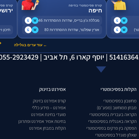
קורס פסיכומטרי בחיפה
קורס פסי
חיפה
ירושל
מכללת ג'ון ברייס, שדרות ההסתדרות 46
G
W
G
W
אורין שפלטר, שדרות ההסתדרות 80
תיכון ויצו, 
G
W
G
W
✦
← עוד ערים בגלילה
הקלות בפסיכומטרי
אמירנט בזינוק
מחשבון בפסיכומטרי
קורס אמירנט בזינוק
מבחן ממוחשב (מפע״ם)
אמירנט – מידע כללי
הקראה בעברית בפסיכומטרי
מועדי בחינת אמירנט
הקראה באנגלית בפסיכומטרי
בחינות אמיר אמירנט ופתרונן
הפסקה בין פרקים בפסיכומטרי
הקלות במבחן אמירנט
שאלון מוגדל בפסיכומטרי