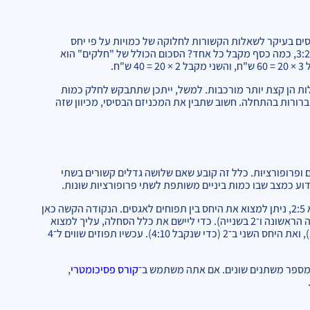
ים בעיקר לשאלות הקשורות לחלוקה של כמויות על פי יחס
מסוים. דוגמה: אם יש לך 100 ש"ח שאתה רוצה לחלק בין שני ידידים ביחס של 3:2, כמה כסף מקבל כל אחד? הסכום הכולל של "חלקים" הוא
ות הן קצת יותר מורכבות. למשל, ייתכן שתתבקש לחלק כמות
 ברורות בהתחלה. חשוב שתבין את המכניזם הבסיסי, מכיוון שזה
ופרופורציות. כלל זה קובע שאם שלושה גדלים קשורים בשתי
דוע כמצב שבו כמות ביניים משותפת לשתי פרופורציות שונות.
לדוגמה: אם היחס בין תפוחים לתפוזים הוא 3:4, והיחס בין תפוזים לאגסים הוא 2:5, ניתן למצוא את היחס בין תפוחים לאגסים. הנקודה הקשה כאן
היא שתפוזים מופיעים בשתי הפרופורציות, אך עם ערכים שונים (4 בפרופורציה הראשונה ו־2 בשנייה). כדי ליישם את כלל הסחלה, עליך למצוא
מכנה משותף. במקרה זה, אנחנו נכפול את היחס הראשון ב־1 (כדי שנקבל 3:4), ואת היחס השני ב־2 (כדי שנקבל 4:10). עכשיו תפוזים שווים ל־4
 מספר משתנים שונים. אם אתה משתמש ב־
קורס פסיכומטרי
,