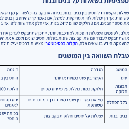
ספציפיות בשאלות על בנים ובנות
שאלות הקשורות ליחסים בין בנים ובנות בכיתה או בקבוצה כלשהי הן מן השא
את מספר הבנים. אם 3 חלקים שווים ל־24 בנות, אזי חלק אחד שווה ל־8. אז 5 חלקים (הבנים) שווים ל־40.
אולם, לפעמים השאלות הופכות למורכבות יותר. ייתכן שתתבקש לעדכן את הי
או שתתבקש לעבוד עם שתי קבוצות שונות בעלות יחסים שונים ולמצוא את היח
להעמקת הידע בנושאים אלה,
הקלות בפסיכומטרי
מציעות דרכים יעילות לתר
טבלת השוואה בין המושגים
המושג
הגדרה
דוגמה
יחס
הקשר בין שתי כמויות או יותר
היחס בין בני
תכונות
חלוקת כמות כוללת על פי יחס מסוים
חלוקת 100 ש"ח ביחס 3:2
חלוקה
מציאת קשר בין שתי כמויות דרך כמות ביניים
יחס תפוחים
כלל הסחלה
משותפת
לאגסים
בנים ובנות
שאלות על יחסים וחלוקות בקבוצות
היחס?