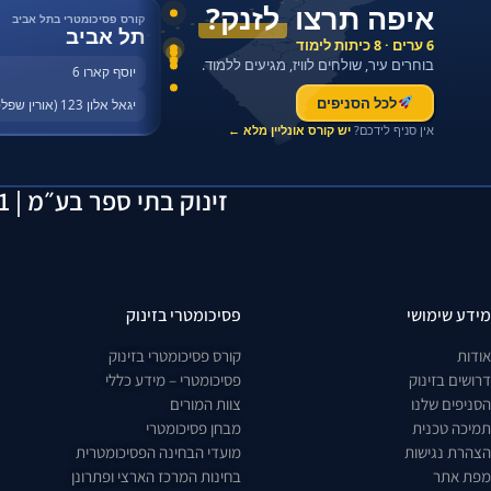
איפה תרצו
לזנק?
קורס פסיכומטרי בתל אביב
תל אביב
6 ערים · 8 כיתות לימוד
בוחרים עיר, שולחים לוויז, מגיעים ללמוד.
יוסף קארו 6
לכל הסניפים
יגאל אלון 123 (אורין שפלטר)
אין סניף לידכם?
יש קורס אונליין מלא ←
זינוק בתי ספר בע״מ | 514163641 | יוסף קארו 6, תל אביב | 055-2923429
מידע שימושי
פסיכומטרי בזינוק
אודות
קורס פסיכומטרי בזינוק
דרושים בזינוק
פסיכומטרי – מידע כללי
הסניפים שלנו
צוות המורים
תמיכה טכנית
מבחן פסיכומטרי
הצהרת נגישות
מועדי הבחינה הפסיכומטרית
מפת אתר
בחינות המרכז הארצי ופתרונן