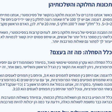
תכונות החלוקה והשלכותיהן
כאשר אנחנו מדברים על תכונות חלוקה בהקשר של פסיכומטרי, אנחנו מתייחס
3+2=5. כל "חלק" שווה ל־100 חלקי 5, שזה 20 ש"ח. לכן, האדם הראשון מקבל 3 × 20 = 60 ש"ח, והשני מקבל 2 × 20 = 40 ש"ח.
זה המבנה הבסיסי של בעיות חלוקה ביחס. לעתים קרובות בפסיכומטרי, השאל
כלשהי בין מספר גדול יותר של אנשים, או שיחס מסוים יהיה קשור לכמויות לא
יעזור לך לפתור גם שאלות מורכבות יותר.
כלל הסחלה: מה זה בעצם?
כלל הסחלה הוא עקרון מתמטי שימושי מאוד, במיוחד כשמתמודדים עם יחסים 
פרופורציות, ניתן למצוא את הקשר בין הגדל הראשון והשלישי. בשם אחר, זה י
בשתי הפרופורציות, ונוכל לומר שהיחס בין תפוחים לאגסים הוא 3:10.
כלל זה הופיע ברבות מן השאלות בחלק הכמותי, ובמיוחד בשאלות המערבות
כנראה כבר נחשפת לשאלות כאלה, וידעת עד כמה הן יכולות להיות מורכבות.