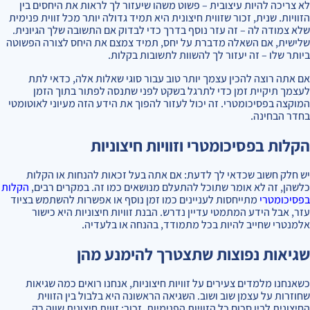
לא צריכה להיות עיצובית – פשוט משהו שיעזור לך לראות את היחסים בין
הזוויות. שנית, זכור שזווית חיצונית היא תמיד גדולה יותר מכל זווית פנימית
שלא צמודה לה – זה עזר נוסף בדרך כדי לבדוק אם התשובה שלך הגיונית.
שלישית, אם השאלה מדברת על יחס, תמיד צמצם את היחס לצורה הפשוטה
ביותר שלו – זה יעזור לך להשוות לתשובות בקלות.
אם אתה רוצה להכין עצמך יותר טוב עבור סוגי שאלות אלה, כדאי לתת
לעצמך תיקיית זמן כדי לתרגל בשקט לפני שתנסה לפתור בתוך הזמן
המוקצה בפסיכומטרי. זה יכול לעזור להפוך את הידע הזה מעיוני לאוטומטי
בחדר הבחינה.
הקלות בפסיכומטרי וזוויות חיצוניות
יש חלק חשוב שכדאי לך לדעת: אם אתה בעל זכאות להנחות או הקלות
כלשהן, זה לא אומר שתוכל להתעלם מנושאים כמו זה. במקרים רבים,
הקלות
בפסיכומטרי
מתייחסות לעניינים כמו זמן נוסף או אפשרות להשתמש בציוד
עזר, אבל הידע המתמטי עדיין נדרש. הבנת זוויות חיצוניות היא כישור
אלמנטרי שחייב להיות בכל מתמודד, בהנחה או בלעדיה.
שגיאות נפוצות שתצטרך להימנע מהן
כשאנחנו מלמדים צעירים על זוויות חיצוניות, אנחנו רואים כמה שגיאות
שחוזרות על עצמן שוב ושוב. השגיאה הראשונה היא בלבול בין הזווית
החיצונית לבין סכום כל הזוויות הפנימיות. זכור: זווית חיצונית שווה רק