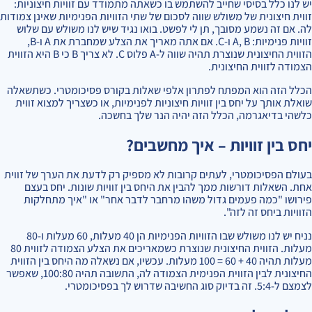
יש לנו כלל בסיסי שחייב להשתמש בו כשאתה מתמודד עם זוויות חיצוניות:
זווית חיצונית של משולש שווה לסכום של שתי הזוויות הפנימיות שאינן צמודות
לה. אם זה נשמע מסובך, תן לי לפשט. בואו נגיד שיש לנו משולש עם שלוש
זוויות פנימיות: A, B ו-C. אם אתה מאריך את הצלע שמחברת את A ו-B,
הזווית החיצונית שנוצרת תהיה שווה ל-A פלוס C. לא צריך B כי B היא הזווית
הצמודה לזווית החיצונית.
הכלל הזה הוא המפתח לפתרון אלפי שאלות בקורס פסיכומטרי. כשתשאלה
שואלת אותך על יחס בין זוויות חיצוניות לפנימיות, או כשצריך למצוא זווית
כלשהי בדיאגרמה, הכלל הזה יהיה הנר שלך בחשכה.
יחס בין זוויות – איך מחשבים?
בעולם הפסיכומטרי, לעתים קרובות לא מספיק רק לדעת את הערך של זווית
אחת. השאלות דורשות ממך להבין את היחס בין זוויות שונות. יחס בעצם
פירושו "כמה פעמים גדול משהו מרחבר לדבר אחר" או "איך מתחלקות
הזוויות ביחס זה לזה".
נניח יש לנו משולש שבו הזוויות הפנימיות הן 40 מעלות, 60 מעלות ו-80
מעלות. הזווית החיצונית שנוצרת כשמאריכים את הצלע הצמודה לזווית 80
מעלות תהיה 40 + 60 = 100 מעלות. עכשיו, אם נשאלה מה היחס בין הזווית
החיצונית לבין הזווית הפנימית הצמודה לה, התשובה תהיה 100:80, שאפשר
לצמצם ל-5:4. זה בדיוק סוג החשיבה שדרוש לך בפסיכומטרי.