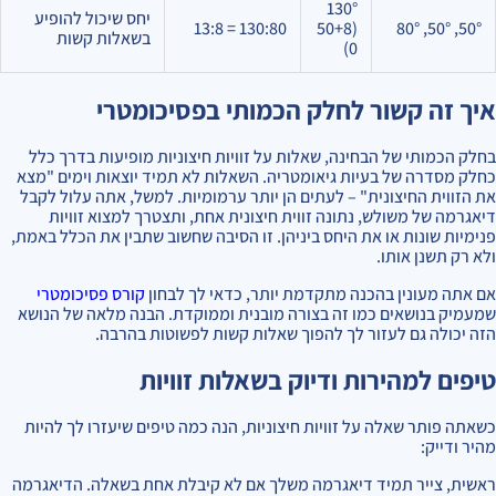
130°
יחס שיכול להופיע
130:80 = 13:8
(50+8
50°, 50°, 80°
בשאלות קשות
0)
איך זה קשור לחלק הכמותי בפסיכומטרי
בחלק הכמותי של הבחינה, שאלות על זוויות חיצוניות מופיעות בדרך כלל
כחלק מסדרה של בעיות גיאומטריה. השאלות לא תמיד יוצאות וימים "מצא
את הזווית החיצונית" – לעתים הן יותר ערמומיות. למשל, אתה עלול לקבל
דיאגרמה של משולש, נתונה זווית חיצונית אחת, ותצטרך למצוא זוויות
פנימיות שונות או את היחס ביניהן. זו הסיבה שחשוב שתבין את הכלל באמת,
ולא רק תשנן אותו.
אם אתה מעונין בהכנה מתקדמת יותר, כדאי לך לבחון
קורס פסיכומטרי
שמעמיק בנושאים כמו זה בצורה מובנית וממוקדת. הבנה מלאה של הנושא
הזה יכולה גם לעזור לך להפוך שאלות קשות לפשוטות בהרבה.
טיפים למהירות ודיוק בשאלות זוויות
כשאתה פותר שאלה על זוויות חיצוניות, הנה כמה טיפים שיעזרו לך להיות
מהיר ודייק:
ראשית, צייר תמיד דיאגרמה משלך אם לא קיבלת אחת בשאלה. הדיאגרמה