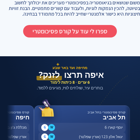
משום שנושאים בגיאומטריה בפסיכומטרי מעריכים את יכולתך לחשוב
בטיוטה, להכין הנמקות לוגיות, ולעבוד עם קשרים מתמטיים. הבנת זוויות
חיצוניות היא כישור אלמנטרי שחייב להיות בכל מתמודד בבחינה.
ספרו לי עוד על קורס פסיכומטרי
✦
מחיפה ועד באר שבע
איפה תרצו
לזנק?
✦
6 ערים · 8 כיתות לימוד
בוחרים עיר, שולחים לוויז, מגיעים ללמוד.
קורס פסיכומטרי בתל אביב
קורס פסיכומטרי בחי
תל אביב
חיפה
יוסף קארו 6
מכללת ג'ון ברייס,
G
W
יגאל אלון 123 (אורין שפלטר)
אורין שפלטר, שדר
G
W