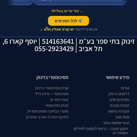
← עוד ערים בגלילה
לכל הסניפים
✦
אין סניף לידכם?
יש קורס אונליין מלא ←
זינוק בתי ספר בע״מ | 514163641 | יוסף קארו 6,
תל אביב | 055-2923429
מידע שימושי
פסיכומטרי בזינוק
אודות
קורס פסיכומטרי בזינוק
דרושים בזינוק
פסיכומטרי – מידע כללי
הסניפים שלנו
צוות המורים
תמיכה טכנית
מבחן פסיכומטרי
הצהרת נגישות
מועדי הבחינה הפסיכומטרית
מפת אתר
בחינות המרכז הארצי ופתרונן
תנאי שימוש באתר
תקנון הטבה – כרטיס להופעה לחיילים
משוחררים