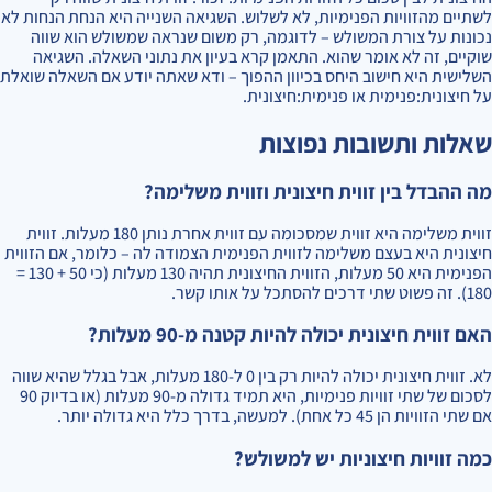
לשתיים מהזוויות הפנימיות, לא לשלוש. השגיאה השנייה היא הנחת הנחות לא
נכונות על צורת המשולש – לדוגמה, רק משום שנראה שמשולש הוא שווה
שוקיים, זה לא אומר שהוא. התאמן קרא בעיון את נתוני השאלה. השגיאה
השלישית היא חישוב היחס בכיוון ההפוך – ודא שאתה יודע אם השאלה שואלת
על חיצונית:פנימית או פנימית:חיצונית.
שאלות ותשובות נפוצות
מה ההבדל בין זווית חיצונית וזווית משלימה?
זווית משלימה היא זווית שמסכומה עם זווית אחרת נותן 180 מעלות. זווית
חיצונית היא בעצם משלימה לזווית הפנימית הצמודה לה – כלומר, אם הזווית
הפנימית היא 50 מעלות, הזווית החיצונית תהיה 130 מעלות (כי 50 + 130 =
180). זה פשוט שתי דרכים להסתכל על אותו קשר.
האם זווית חיצונית יכולה להיות קטנה מ-90 מעלות?
לא. זווית חיצונית יכולה להיות רק בין 0 ל-180 מעלות, אבל בגלל שהיא שווה
לסכום של שתי זוויות פנימיות, היא תמיד גדולה מ-90 מעלות (או בדיוק 90
אם שתי הזוויות הן 45 כל אחת). למעשה, בדרך כלל היא גדולה יותר.
כמה זוויות חיצוניות יש למשולש?