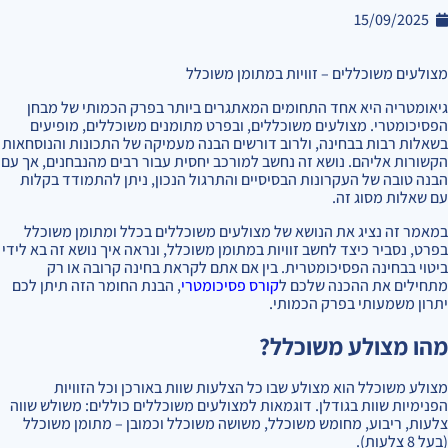
15/09/2025
מצולעים משוכללים – זוויות במתומן משוכלל
גיאומטריה היא אחד התחומים המאתגרים ביותר בפרק הכמותי של מבחן
הפסיכומטרי. מצולעים משוכללים, ובפרט מתומנים משוכללים, מופיעים
בשאלות רבות בבחינה, ולרוב דורשים הבנה מעמיקה של התכונות והנוסחאות
הקשורות אליהם. נושא זה נחשב למורכב יחסית עבור רבים מהנבחנים, אך עם
הבנה טובה של העקרונות הבסיסיים והתרגול הנכון, ניתן להתמודד בקלות
עם שאלות מסוג זה.
במאמר זה נציג את הנושא של מצולעים משוכללים בכלל ומתומן משוכלל
בפרט, נסביר כיצד לחשב זוויות במתומן משוכלל, ונראה איך נושא זה בא לידי
ביטוי בבחינה הפסיכומטרית. בין אם אתם לקראת בחינה קרובה או רק
מתחילים את ההכנה שלכם ל
קורס פסיכומטרי
, הבנת החומר הזה תיתן לכם
יתרון משמעותי בפרק הכמותי.
מהו מצולע משוכלל?
מצולע משוכלל הוא מצולע שבו כל הצלעות שוות באורכן וכל הזוויות
הפנימיות שוות בגודלן. דוגמאות למצולעים משוכללים כוללים: משולש שווה
צלעות, ריבוע, מחומש משוכלל, משושה משוכלל וכמובן – מתומן משוכלל
(בעל 8 צלעות).