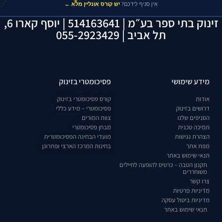
✦
אין סניף לידכם?
יש קורס אונליין מלא ←
זינוק בתי ספר בע״מ | 514163641 | יוסף קארו 6,
תל אביב | 055-2923429
מידע שימושי
פסיכומטרי בזינוק
אודות
קורס פסיכומטרי בזינוק
דרושים בזינוק
פסיכומטרי – מידע כללי
הסניפים שלנו
צוות המורים
תמיכה טכנית
מבחן פסיכומטרי
הצהרת נגישות
מועדי הבחינה הפסיכומטרית
מפת אתר
בחינות המרכז הארצי ופתרונן
תנאי שימוש באתר
תקנון הטבה – כרטיס להופעה לחיילים
משוחררים
צרו קשר
מדיניות פרטיות
מדיניות ביטול עסקה
תנאי שימוש באתר