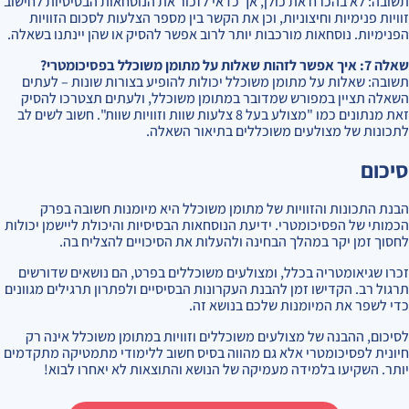
תשובה: לא בהכרח את כולן, אך כדאי לזכור את הנוסחאות הבסיסיות לחישוב
זוויות פנימיות וחיצוניות, וכן את הקשר בין מספר הצלעות לסכום הזוויות
הפנימיות. נוסחאות מורכבות יותר לרוב אפשר להסיק או שהן יינתנו בשאלה.
שאלה 7: איך אפשר לזהות שאלות על מתומן משוכלל בפסיכומטרי?
תשובה: שאלות על מתומן משוכלל יכולות להופיע בצורות שונות – לעתים
השאלה תציין במפורש שמדובר במתומן משוכלל, ולעתים תצטרכו להסיק
זאת מנתונים כמו "מצולע בעל 8 צלעות שוות וזוויות שוות". חשוב לשים לב
לתכונות של מצולעים משוכללים בתיאור השאלה.
סיכום
הבנת התכונות והזוויות של מתומן משוכלל היא מיומנות חשובה בפרק
הכמותי של הפסיכומטרי. ידיעת הנוסחאות הבסיסיות והיכולת ליישמן יכולות
לחסוך זמן יקר במהלך הבחינה ולהעלות את הסיכויים להצליח בה.
זכרו שגיאומטריה בכלל, ומצולעים משוכללים בפרט, הם נושאים שדורשים
תרגול רב. הקדישו זמן להבנת העקרונות הבסיסיים ולפתרון תרגילים מגוונים
כדי לשפר את המיומנות שלכם בנושא זה.
לסיכום, ההבנה של מצולעים משוכללים וזוויות במתומן משוכלל אינה רק
חיונית לפסיכומטרי אלא גם מהווה בסיס חשוב ללימודי מתמטיקה מתקדמים
יותר. השקיעו בלמידה מעמיקה של הנושא והתוצאות לא יאחרו לבוא!