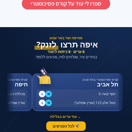
ספרו לי עוד על קורס פסיכומטרי
✦
מחיפה ועד באר שבע
איפה תרצו
לזנק?
✦
6 ערים · 8 כיתות לימוד
בוחרים עיר, שולחים לוויז, מגיעים ללמוד.
קורס פסיכומטרי בתל אביב
קורס פסיכומטרי בחי
תל אביב
חיפה
יוסף קארו 6
מכללת ג'ון ברייס,
G
W
יגאל אלון 123 (אורין שפלטר)
אורין שפלטר, שדר
G
W
← עוד ערים בגלילה
לכל הסניפים