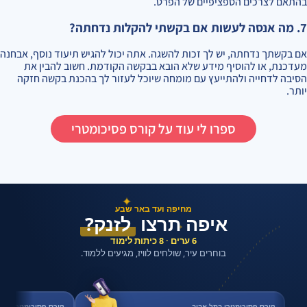
בהתאם לצרכים הספציפיים של הפרט.
7. מה אנסה לעשות אם בקשתי להקלות נדחתה?
אם בקשתך נדחתה, יש לך זכות להשגה. אתה יכול להגיש תיעוד נוסף, אבחנה
מעדכנת, או להוסיף מידע שלא הובא בבקשה הקודמת. חשוב להבין את
הסיבה לדחייה ולהתייעץ עם מומחה שיוכל לעזור לך בהכנת בקשה חזקה
יותר.
ספרו לי עוד על קורס פסיכומטרי
✦
מחיפה ועד באר שבע
איפה תרצו
לזנק?
✦
6 ערים · 8 כיתות לימוד
בוחרים עיר, שולחים לוויז, מגיעים ללמוד.
קורס פסיכומטרי בתל אביב
קורס פסיכומטרי בחי