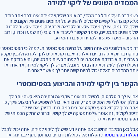
הממדים השונים של ליקוי למידה
כשמדברים על מודל רב ממדי, זה אומר שליקוי למידה אינו דבר אחד בודד,
אלא קבוצה של קשיים שיכולים להשפיע על תחומים שונים של הקוגניציה
שלך. לדוגמה, יש לך מימד שקשור לקריאה ולכתיבה, מימד שקשור להבנה
של מושגים מתמטיים, מימד שקשור לעיבוד אודיטיבי (זה שמע וזכרון), ורוב
החשוב – מימד שקשור למהירות עיבוד המידע.
זה ממש רלוונטי כשאתה חושב על בחינה פסיכומטרית. למה? כי הפסיכומטרי
בודקת בדיוק את הדברים האלה. היא בודקת את יכולתך לקרוא ולהבין טקסט
בעברית, היא בודקת אם אתה יכול לפתור בעיות מתמטיות, והיא בודקת את
היכולת שלך לעשות את זה בזמן מוגבל. אם יש לך ליקוי למידה, אזי אחד או
יותר מהדברים האלה יכול להיות קשה יותר לך מאשר לאחרים.
הקשר בין ליקוי למידה והביצוע בפסיכומטרי
אם יש לך דיסלקסיה, למשל, זה אומר שקריאה וכתיבה היא קשה יותר לך.
בחלק המילולי של הפסיכומטרי, זה בוודאי יכול להשפיע על הביצוע שלך, כי
אתה צריך לקרוא קטעי טקסט ארוכים במהירות ובדיוק. אם יש לך
דיסקלקוליה, זה אומר שלמתמטיקה יש לך קושי, וברור שהחלק הכמותי של
הפסיכומטרי יהיה אתגר.
אבל כאן המלבד החשוב: אם אתה יודע שיש לך ליקוי למידה, אתה יכול לקבל
הקלות בפסיכומטרי
. הקלות אלה כוללות דברים כמו זמן נוסף לבחינה, או