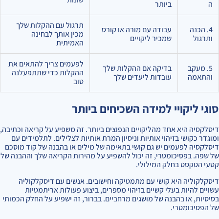
ה
ביותר
תרגול עם ההקלות שלך
4. הכנה
עבודה עם מורה או קורס
מכין אותך לבחינה
ותרגול
שמכיר ליקויים
האמיתית
לפעמים צריך להתאים את
5. מעקב
בדיקה אם ההקלות שלך
ההקלות כדי שתתפעלנה
והתאמה
עובדות ליעדים שלך
טוב
סוגי ליקויי למידה השכיחים ביותר
דיסלקסיה היא אחד מהליקויים הנפוצים ביותר. זה משפיע על קריאה וכתיבה,
ומוגדר כקושי בזיהוי אותיות וניסיון המרת אותיות לצלילים. לתלמידים עם
דיסלקסיה לפעמים יש גם קושי בתאימה של מילים או בהבנה של קוד מוסכם
של שפה. בפסיכומטרי, זה יכול להשפיע על מהירות הקריאה שלך וההבנה של
קטעי הטקסט בחלק המילולי.
דיסקלקוליה היא קושי עם מתמטיקה וחישובים. אנשים עם דיסקלקוליה
עשויים להיות בעלי קשיים בזיהוי מספרים, ביצוע פעולות אריתמטיות
בסיסיות, או בהבנה של מושגים מרחביים. בברור, זה ישפיע על החלק הכמותי
של הפסיכומטרי.