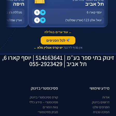
תל אביב
חיפה
יוסף קארו 6
מכללת ג'ון ברייס,
G
W
יגאל אלון 123 (אורין שפלטר)
אורין שפלטר, שדר
G
W
← עוד ערים בגלילה
לכל הסניפים
✦
אין סניף לידכם?
יש קורס אונליין מלא ←
זינוק בתי ספר בע״מ | 514163641 | יוסף קארו 6,
תל אביב | 055-2923429
מידע שימושי
פסיכומטרי בזינוק
אודות
קורס פסיכומטרי בזינוק
דרושים בזינוק
פסיכומטרי – מידע כללי
הסניפים שלנו
צוות המורים
תמיכה טכנית
מבחן פסיכומטרי