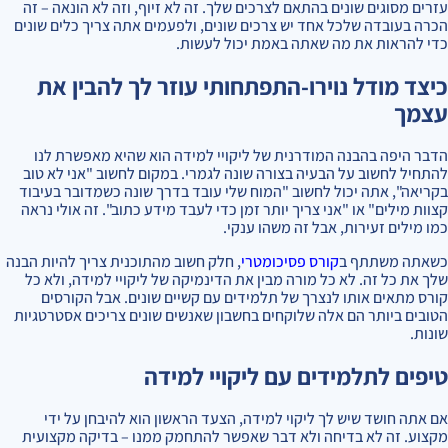
עזרים מסוגים שונים בהתאם לצרכים שלך. זה לא זיוף, וזה לא הונאה – זה
הכרה בעובדה שלכל אחד יש צרכים שונים, ולפעמים אתה צריך כלים שונים
כדי להראות את מה שאתה באמת יכול לעשות.
כיצד מודל נוירו-התפתחותי עוזר לך להבין את
עצמך
הדבר היפה בהבנה המודרנית של ליקויי למידה הוא שהיא מאפשרת לנו
להתחיל לחשוב על הבעיה בצורה שונה לגמרי. במקום לחשוב "אני לא טוב
בקריאה", אתה יכול לחשוב "המוח שלי עובד בדרך שונה כשמדובר בעיבוד
קצוות מילים" או "אני צריך יותר זמן כדי לעבד מידע כתוב". זה אולי נראה
כמו מילים זעירות, אבל זה משהו ענקי.
כשאתה משתתף ב
קורס פסיכומטרי
, חלק חשוב מהתוכנית צריך להיות הבנה
שלך את כל זה. לא כל מורה מבין את הדינמיקה של ליקויי למידה, ולא כל
קורס מתאים אותו לנצרך של תלמידים עם קשיים שונים. אבל הקורסים
הטובים ביותר הם אלה שלוקחים בחשבון שאנשים שונים צריכים אסטרטגיות
שונות.
טיפים לתלמידים עם ליקויי למידה
אם אתה חושד שיש לך ליקוי למידה, הצעד הראשון הוא להיבחן על ידי
מקצוע. זה לא בדיחה ולא דבר שאפשר להתחמק ממנו – בדיקה מקצועית