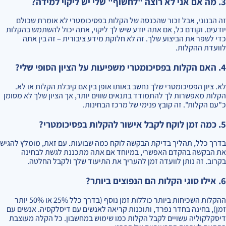
3. מה אם אני לא רוצה "לחשוף" שלי יש ליקוי למידה?
זה הבנוני, אבל זכור שהכנסה של הקלות בפסיכומטרי לא אומרת שכולם
יודעים. וקודם כל, אם אתה יודע שיש לך ליקוי, אתה יכול להשתמש בהקלות
כדי לשפר את הביצוע שלך. זה לא חלוקת מידע ציבורית – זה בין אתה
לוועדת ההקלות.
4. האם הקלות בפסיכומטרי משפיעות על הציון הסופי שלי?
לא. ציון הפסיכומטרי שלך נחשב באותו אופן בין אם קיבלת הקלות או לא.
הקלות מאפשרות לך להתמודד בתנאים שווים יותר, אך הציון שלך לא מסומן
כ"עם הקלות". זה קובץ פנימי של מרכז הבחינות.
5. כמה זמן לוקח לקבל אישור להקלות בפסיכומטרי?
בדרך כלל, תהליך בדיקת הבקשה לוקח כמה שבועות. עם זאת, מומלץ להגיש
את הבקשה בהקדם האפשרי, במיוחד אם אתה מתכננת לגשת לבחינה
בקרוב. זה נותן לוועדה זמן להעריך את התיעוד שלך ולקבל החלטה.
6. אילו סוגי הקלות הם הנפוצים ביותר?
ההקלות השכיחות ביותר כוללות זמן נוסף (בדרך כלל 25% או 50% יותר
זמן), בחינה בחדר נפרד, ותוכנות קריאה לאנשים עם דיסלקסיה. אנשים עם
דיסקלקוליה עשויים לקבל הקלות כמו שימוש במחשבון. כל הקלה מעוצבת