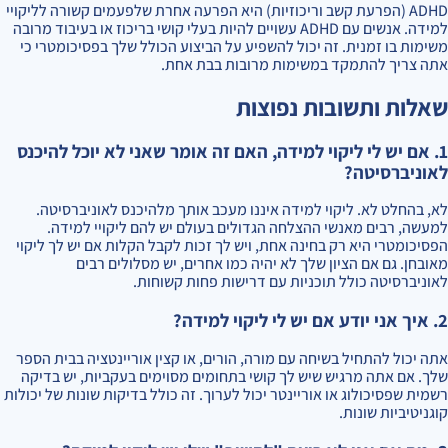
ADHD (הפרעת קשב וריכוזיות) היא הפרעה אחרת שלפעמים קשורה לליקויי
למידה. אנשים עם ADHD עשויים להיות בעלי קושי בריכוז או בעיבוד מרובה
משימות בו זמנית. זה יכול להשפיע על הביצוע הכולל שלך בפסיכומטרי כי
אתה צריך להתמקד במשימות מרובות בבת אחת.
שאלות ותשובות נפוצות
1. אם יש לי ליקוי למידה, האם זה אומר שאני לא יוכל להיכנס
לאוניברסיטה?
לא, בהחלט לא. ליקוי למידה איננו מעכב אותך מלהיכנס לאוניברסיטה.
למעשה, רבים מאנשי ההצלחה הגדולים בעולם יש להם ליקויי למידה.
הפסיכומטרי היא רק בחינה אחת, ויש לך זכות לקבל הקלות אם יש לך ליקוי
מאובחן. גם אם הציון שלך לא יהיה כמו אחרים, יש מסלולים רבים
לאוניברסיטה כולל תוכניות עם דרישות פחות קשוחות.
2. איך אני יודע אם יש לי ליקוי למידה?
אתה יכול להתחיל בשיחה עם מורה, הורים, או קצין אוריינטציה בבית הספר
שלך. אם אתה מרגיש שיש לך קושי בתחומים מסוימים בעקביות, יש בדיקה
רשמית שפסיכולוג או אוריינטר יכול לערוך. זה כולל בדיקות שונות של יכולות
קוגניטיביות שונות.