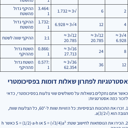
1
מהשטח
3.464:
ההיקף גדול
√3 ≈ 1.732
6
2
1
מהשטח
1.732:
ההיקף גדול
4√3 ≈ 6.928
12
4
1
מהשטח
12√3 ≈
12√3 ≈
4√3 ≈
1:1
ההיקף שווה לשטח
20.785
20.785
6.928
16√3 ≈
0.866:
השטח גדול
24
8
27.713
1
מההיקף
36√3 ≈
0.577:
השטח גדול
36
12
62.354
1
מההיקף
אסטרטגיות לפתרון שאלות דומות בפסיכומטרי
כאשר אתם נתקלים בשאלות על משולשים שווי צלעות בפסיכומטרי, כדאי
לזכור כמה אסטרטגיות:
1. זכרו את התכונות הבסיסיות: כל הזוויות שוות ל-60°, כל הצלעות שוות,
הגובה הוא (√3/2)a.
2. הכירו את הנוסחאות לחישוב שטח: S = (√3/4)a² או S = (1/2)·a·h כאשר h