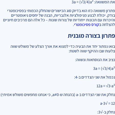
את המשוואה: 3a = (√3/4)a²
פתרון משוואה כזו הוא בדיוק סוג הכישורים שהחלק הכמותי בפסיכומטרי
בודק. יכולת לבצע מניפולציות אלגבריות, הבנה של יחסים גיאומטריים
והיכרות עם תכונות ייחודיות של צורות שונות – כל אלה הם מרכיבים חיוניים
להצלחה ב
קורס פסיכומטרי
.
פתרון בצורה מובנית
בואו נפתור יחד את הבעיה כדי למצוא את אורך הצלע של משולש שווה
צלעות שבו ההיקף שווה לשטח:
נציב את הנוסחאות ונשווה:
3a = (√3/4)a²
נכפול את שני הצדדים ב-4:
12a = √3·a²
נחלק את שני הצדדים ב-a (בהנחה ש-a≠0, כי אנחנו מחפשים משולש אמיתי):
12 = √3·a
נחלק ב-√3: