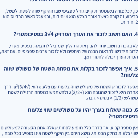
כן, לכל צורה גיאומטרית קיים גודל ספציפי שבו ההיקף שווה לשטח. למשל,
בריבוע זה קורה כאשר אורך הצלע הוא 4 יחידות, ובמעגל כאשר הרדיוס הוא
2 יחידות.
4. האם חשוב לזכור את הערך המדויק 4√3 בפסיכומטרי?
לא בהכרח. חשוב יותר להבין את התהליך שמוביל לתוצאה. בפסיכומטרי,
לרוב תידרשו להראות הבנה של היחסים ולא לזכור ערכים ספציפיים. עם זאת,
הכרת הערך יכולה לחסוך זמן.
5. איך אפשר לזכור בקלות את נוסחת השטח של משולש שווה
צלעות?
אפשר לזכור שהשטח של משולש שווה צלעות עם צלע a הוא (√3/4)a². דרך
אחרת היא לזכור שהגובה הוא (√3/2)a ולהשתמש בנוסחה הרגילה לשטח
משולש: (1/2) × בסיס × גובה.
6. כמה שאלות בערך יהיו על משולשים שווי צלעות
בפסיכומטרי?
אין מספר קבוע, אך בדרך כלל תופיע לפחות שאלה אחת הקשורה למשולשים
שווי צלעות בחלק הכמותי. נושא היחס בין היקף לשטח אינו מופיע בכל מבחן,