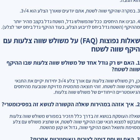
הוא הגובה.
3. במקרה שהיקף שווה לשטח, אתם יודעים שאורך הצלע הוא 4√3.
4. הבינו את היחסים: ככל שהמשולש גדל, השטח גדל בקצב מהיר יותר
מההיקף (השטח גדל ביחס לריבוע הצלע, בעוד ההיקף גדל ביחס ישר לצלע).
שאלות נפוצות (FAQ) על משולש שווה צלעות עם
היקף שווה לשטח
1. האם יש רק גודל אחד של משולש שווה צלעות שבו ההיקף
שווה לשטח?
כן, רק משולש שווה צלעות עם אורך צלע 4√3 יחידות יקיים את התנאי
שהיקפו שווה לשטחו. זוהי תוצאה מתמטית מדויקת שנובעת מהיחסים
הגיאומטריים הייחודיים של משולש שווה צלעות.
2. איך אזהה במהירות שאלה הקשורה לנושא זה בפסיכומטרי?
שאלה העוסקת בנושא זה בדרך כלל תזכיר במפורש משולש שווה צלעות
ותבקש למצוא תנאי שבו ההיקף שווה לשטח, או שתציג משולש עם צלע
מסוימת ותשאל האם ההיקף שווה, גדול או קטן מהשטח.
3. האם יש יחס דומה לצורות גיאומטריות אחרות?