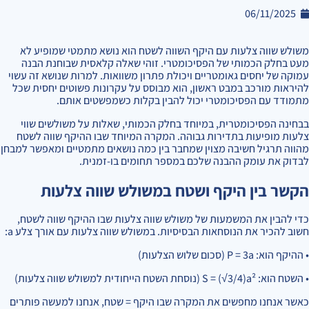
06/11/2025
משולש שווה צלעות עם היקף השווה לשטח הוא נושא מתמטי שמופיע לא
מעט בחלק הכמותי של הפסיכומטרי. זוהי שאלה קלאסית שבוחנת הבנה
עמוקה של יחסים גאומטריים ויכולת פתרון משוואות. למרות שנושא זה עשוי
להיראות מורכב במבט ראשון, הוא מבוסס על עקרונות פשוטים יחסית שכל
מתמודד עם הפסיכומטרי יכול להבין בקלות כשמפשטים אותם.
בבחינה הפסיכומטרית, במיוחד בחלק הכמותי, שאלות על משולשים שווי
צלעות מופיעות בתדירות גבוהה. המקרה המיוחד שבו ההיקף שווה לשטח
מהווה תרגיל חשיבה מצוין שמחבר בין כמה נושאים מתמטיים ומאפשר למבחן
לבדוק את עומק ההבנה שלכם במספר תחומים בו-זמנית.
הקשר בין היקף ושטח במשולש שווה צלעות
כדי להבין את המשמעות של משולש שווה צלעות שבו ההיקף שווה לשטח,
חשוב להכיר את הנוסחאות הבסיסיות. במשולש שווה צלעות עם אורך צלע a:
• ההיקף הוא: P = 3a (סכום שלוש הצלעות)
• השטח הוא: S = (√3/4)a² (נוסחת השטח הייחודית למשולש שווה צלעות)
כאשר אנחנו מחפשים את המקרה שבו היקף = שטח, אנחנו למעשה פותרים