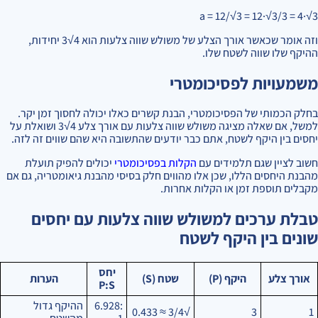
a = 12/√3 = 12·√3/3 = 4·√3
וזה אומר שכאשר אורך הצלע של משולש שווה צלעות הוא 4√3 יחידות,
ההיקף שלו שווה לשטח שלו.
משמעויות לפסיכומטרי
בחלק הכמותי של הפסיכומטרי, הבנת קשרים כאלו יכולה לחסוך זמן יקר.
למשל, אם שאלה מציגה משולש שווה צלעות עם אורך צלע 4√3 ושואלת על
יחסים בין היקף לשטח, אתם כבר יודעים שהתשובה היא שהם שווים זה לזה.
חשוב לציין שגם תלמידים עם
הקלות בפסיכומטרי
יכולים להפיק תועלת
מהבנת היחסים הללו, שכן אלו מהווים חלק בסיסי מהבנת גיאומטריה, גם אם
מקבלים תוספת זמן או הקלות אחרות.
טבלת ערכים למשולש שווה צלעות עם יחסים
שונים בין היקף לשטח
יחס
אורך צלע
היקף (P)
שטח (S)
הערות
P:S
6.928:
ההיקף גדול
√3/4 ≈ 0.433
3
1