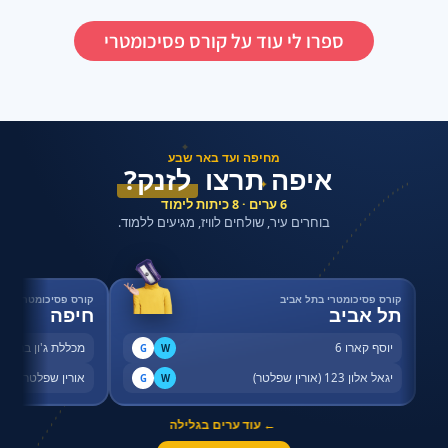
ספרו לי עוד על קורס פסיכומטרי
✦
מחיפה ועד באר שבע
איפה תרצו
לזנק?
✦
6 ערים · 8 כיתות לימוד
בוחרים עיר, שולחים לוויז, מגיעים ללמוד.
קורס פסיכומטרי בתל אביב
קורס פסיכומטרי בחי
תל אביב
חיפה
יוסף קארו 6
מכללת ג'ון ברייס,
G
W
יגאל אלון 123 (אורין שפלטר)
אורין שפלטר, שדר
G
W
← עוד ערים בגלילה