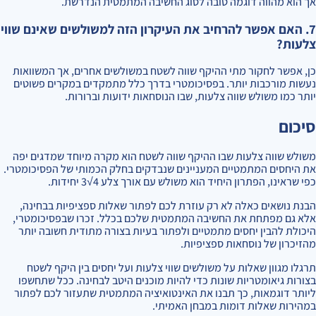
אך הוא מהווה דוגמה טובה לסוג החשיבה המתמטית הנדרשת.
7. האם אפשר להרחיב את העיקרון הזה למשולשים שאינם שווי
צלעות?
כן, אפשר לחקור מתי ההיקף שווה לשטח במשולשים אחרים, אך המשוואות
נעשות מורכבות יותר. בפסיכומטרי בדרך כלל מתמקדים במקרים פשוטים
יותר כמו משולש שווה צלעות, שבו הנוסחאות ידועות וברורות.
סיכום
משולש שווה צלעות שבו ההיקף שווה לשטח הוא מקרה מיוחד שמדגים יפה
את היחסים המתמטיים המעניינים שנבדקים בחלק הכמותי של הפסיכומטרי.
כפי שראינו, הפתרון היחיד הוא משולש עם אורך צלע 4√3 יחידות.
הבנת נושאים כאלה לא רק עוזרת לכם לפתור שאלות ספציפיות בבחינה,
אלא גם מפתחת את החשיבה המתמטית שלכם בכלל. זכרו שבפסיכומטרי,
היכולת להבין יחסים מתמטיים ולפתור בעיות בצורה מתודית חשובה יותר
מהזיכרון של נוסחאות ספציפיות.
תרגלו מגוון שאלות על משולשים שווי צלעות ועל יחסים בין היקף לשטח
בצורות גיאומטריות שונות כדי להיות מוכנים היטב לבחינה. ככל שתחשפו
ליותר דוגמאות, כך תבנו את האינטואיציה המתמטית שתעזור לכם לפתור
במהירות שאלות דומות במבחן האמיתי.