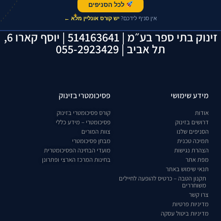
לכל הסניפים
✦
אין סניף לידכם?
יש קורס אונליין מלא ←
זינוק בתי ספר בע״מ | 514163641 | יוסף קארו 6,
תל אביב | 055-2923429
מידע שימושי
פסיכומטרי בזינוק
אודות
קורס פסיכומטרי בזינוק
דרושים בזינוק
פסיכומטרי – מידע כללי
הסניפים שלנו
צוות המורים
תמיכה טכנית
מבחן פסיכומטרי
הצהרת נגישות
מועדי הבחינה הפסיכומטרית
מפת אתר
בחינות המרכז הארצי ופתרונן
תנאי שימוש באתר
תקנון הטבה – כרטיס להופעה לחיילים
משוחררים
צרו קשר
מדיניות פרטיות
מדיניות ביטול עסקה