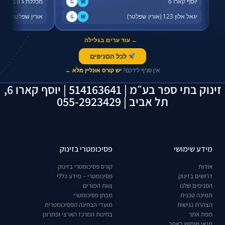
יוסף קארו 6
מכללת ג'ון ברייס,
G
W
יגאל אלון 123 (אורין שפלטר)
אורין שפלטר, שדר
G
W
← עוד ערים בגלילה
לכל הסניפים
✦
אין סניף לידכם?
יש קורס אונליין מלא ←
זינוק בתי ספר בע״מ | 514163641 | יוסף קארו 6,
תל אביב | 055-2923429
מידע שימושי
פסיכומטרי בזינוק
אודות
קורס פסיכומטרי בזינוק
דרושים בזינוק
פסיכומטרי – מידע כללי
הסניפים שלנו
צוות המורים
תמיכה טכנית
מבחן פסיכומטרי
הצהרת נגישות
מועדי הבחינה הפסיכומטרית
מפת אתר
בחינות המרכז הארצי ופתרונן
תנאי שימוש באתר