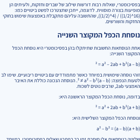
בפסיכומטרי, שאלות רבות דורשות שילוב של שברים וחזקות, ולעיתים הן
מופיעות בצורה מוסווית. לדוגמה, ייתכן שתצטרכו לפשט ביטויים כמו:
(16^(1/2)) / (4^(1/2)), שהתשובה עליהם מתקבלת באמצעות שימוש בחוקי
החזקות והשורשים.
נוסחת הכפל המקוצר השנייה
אחת הנוסחאות החשובות שתיתקלו בהן בפסיכומטרי היא נוסחת הכפל
המקוצר השנייה:
(a – b)² = a² – 2ab + b²
זוהי נוסחה שימושית במיוחד כאשר מתמודדים עם ביטויים ריבועיים. שימו לב
לטעות הנפוצה: (a – b)² ≠ a² – b². הנוסחה הנכונה כוללת את האיבר
האמצעי 2ab, שרבים נוטים לשכוח.
בדומה, נוסחת הכפל המקוצר הראשונה היא:
(a + b)² = a² + 2ab + b²
ונוסחת הכפל המקוצר השלישית היא:
(a + b)(a – b) = a² – b²
שליטה בנוסחאות אלו חוסכת זמן רב בפתרון שאלות בפסיכומטרי, במיוחד