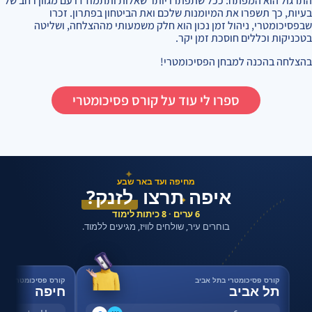
התרגול הוא המפתח: ככל שתפתרו יותר שאלות ותתמודדו עם מגוון רחב של
בעיות, כך תשפרו את המיומנות שלכם ואת הביטחון בפתרון. זכרו
שבפסיכומטרי, ניהול זמן נכון הוא חלק משמעותי מההצלחה, ושליטה
בטכניקות וכללים חוסכת זמן יקר.
בהצלחה בהכנה למבחן הפסיכומטרי!
ספרו לי עוד על קורס פסיכומטרי
✦
מחיפה ועד באר שבע
איפה תרצו
לזנק?
✦
6 ערים · 8 כיתות לימוד
בוחרים עיר, שולחים לוויז, מגיעים ללמוד.
קורס פסיכומטרי בתל אביב
קורס פסיכומטרי בחי
תל אביב
חיפה