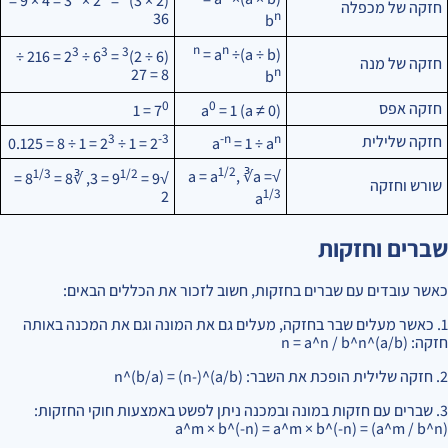
= 4 × 9 =
× 3
= 2
(2 × 3)
חזקה של מכפלה
n
36
b
n
n
3
3
3
= a
÷
(a ÷ b)
= 216 ÷
÷ 2
= 6
(6 ÷ 2)
חזקה של מנה
n
8 = 27
b
0
0
חזקה אפס
= 1
7
a
= 1 (a ≠ 0)
3
-3
-n
n
חזקה שלילית
= 1 ÷ 8 = 0.125
= 1 ÷ 2
2
a
= 1 ÷ a
1/2
1/3
1/2
, ∛a =
√a = a
=
= 3, ∛8 = 8
√9 = 9
שורש וחזקה
1/3
2
a
שברים וחזקות
כאשר עובדים עם שברים בחזקות, חשוב לזכור את הכללים הבאים:
1. כאשר מעלים שבר בחזקה, מעלים גם את המונה וגם את המכנה באותה
חזקה: (a/b)^n = a^n / b^n
2. חזקה שלילית הופכת את השבר: (a/b)^(-n) = (b/a)^n
3. שברים עם חזקות במונה ובמכנה ניתן לפשט באמצעות חוקי החזקות:
(a^m / b^n) = a^m × b^(-n) = a^m × b^(-n)