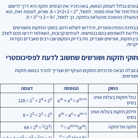
בטרם נצלול לעומק הנושא, בואו נזכיר את הבסיס: חזקה היא דרך לרשום
כפל חוזר של אותו מספר. למשל, 2³ = 2×2×2 = 8. שורש, לעומת זאת, הוא
הפעולה ההפוכה מהעלאה בחזקה. כך למשל, √9 = 3 כי 3² = 9.
בבחינה הפסיכומטרית, תידרשו לשלוט היטב בחוקי החזקות והשורשים
ולדעת להשתמש בהם בגמישות. לעיתים קרובות, השאלות ידרשו מכם לשלב
בין חזקות, שורשים ושברים, וזה בדיוק המקום שבו רבים מאבדים נקודות
יקרות.
חוקי חזקות ושורשים שחשוב לדעת לפסיכומטרי
בטבלה הבאה מרוכזים החוקים העיקריים שצריך להכיר בנושא חזקות
ושורשים:
החוק
הנוסחה
דוגמה
כפל חזקות בעלות אותו
7
4
3
m
n
m+n
= 128
= 2
× 2
2
a
× a
= a
בסיס
חילוק חזקות בעלות אותו
3
2
5
m
n
m-n
= 8
= 2
÷ 2
2
a
÷ a
= a
בסיס
6
2
3
n
m×n
m
חזקה של חזקה
= 64
= 2
)
(2
= a
)
(a
n
n
2
2
2
= a
×
(a × b)