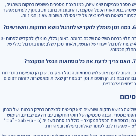
יש מספר טכניקות שימושיות, כמו הצבת מספרים פשוטים במקום משתנים,
שימוש בנוסחאות הכפל המקוצר, והתבוננות בתבניות. בנוסף, לעתים אפשר
לפתור בשיטת האלימינציה על ידי פסילת תשובות שאינן הגיוניות.
6. כמה זמן מומלץ להקדיש לתרגול נושא החזקות והשורשים?
זה תלוי ברמת השליטה שלכם בחומר. באופן כללי, מומלץ להקדיש לפחות 3-
4 שעות לתרגול ייעודי של הנושא, ולאחר מכן לשלב אותו בתרגול כללי של
החלק הכמותי.
7. האם צריך לדעת את כל נוסחאות הכפל המקוצר?
כן, חשוב לדעת את שלוש נוסחאות הכפל המקוצר, שכן הן מופיעות בתדירות
גבוהה בבחינה. הן חוסכות זמן רב בפתרון שאלות ומאפשרות לזהות דפוסים
בביטויים אלגבריים.
סיכום
שליטה בנושא חזקות ושורשים היא קריטית להצלחה בחלק הכמותי של מבחן
הפסיכומטרי. הבנה מעמיקה של חוקי החזקות, עבודה עם שברים, ושימוש
נכון בנוסחאות הכפל המקוצר – כולל הנוסחה השנייה (a – b)² = a² – 2ab +
b² – יאפשרו לכם לפתור שאלות ביעילות ובמהירות.