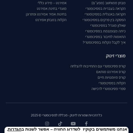
מבחן ממוחשב (מפע״ם)
אמירנט – מידע כללי
הקראה בעברית בפסיכומטרי
מועדי בחינת אמירנט
הקראה באנגלית בפסיכומטרי
בחינות אמיר אמירנט ופתרונן
הפסקה בין פרקים בפסיכומטרי
הקלות במבחן אמירנט
שאלון מוגדל בפסיכומטרי
כיתה מצומצמת בפסיכומטרי
התאמות לחיבור בפסיכומטרי
איך לקבל הקלות בפסיכומטרי?
מוצרי זינוק
קורס פסיכומטרי עם התחייבות להצלחה
קורס אמירנט מותאם
קורס מיומנויות חיים
הקלות בפסיכומטרי
ספרי פסיכומטרי לרכישה
כל הזכויות שמורות לזינוק - מכללה לפסיכומטרי © 2025
אנחנו משתמשים בקוקיז לשדרוג החוויה – אפשר לשנות ב
הגדרות
.