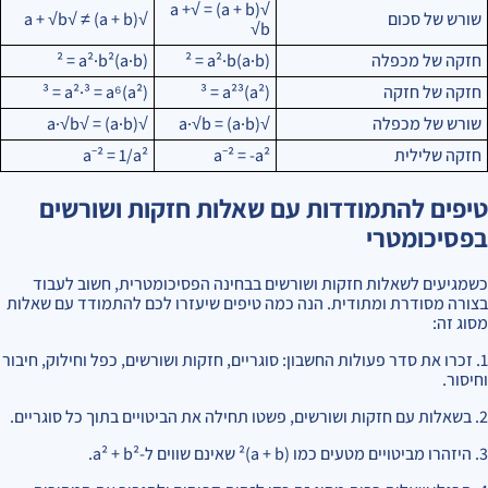
√(a + b) = √a +
שורש של סכום
√(a + b) ≠ √a + √b
√b
חזקה של מכפלה
(a·b)² = a²·b
(a·b)² = a²·b²
חזקה של חזקה
(a²)³ = a²³
(a²)³ = a²·³ = a⁶
שורש של מכפלה
√(a·b) = a·√b
√(a·b) = √a·√b
חזקה שלילית
a⁻² = -a²
a⁻² = 1/a²
טיפים להתמודדות עם שאלות חזקות ושורשים
בפסיכומטרי
כשמגיעים לשאלות חזקות ושורשים בבחינה הפסיכומטרית, חשוב לעבוד
בצורה מסודרת ומתודית. הנה כמה טיפים שיעזרו לכם להתמודד עם שאלות
מסוג זה:
1. זכרו את סדר פעולות החשבון: סוגריים, חזקות ושורשים, כפל וחילוק, חיבור
וחיסור.
2. בשאלות עם חזקות ושורשים, פשטו תחילה את הביטויים בתוך כל סוגריים.
3. היזהרו מביטויים מטעים כמו (a + b)² שאינם שווים ל-a² + b².