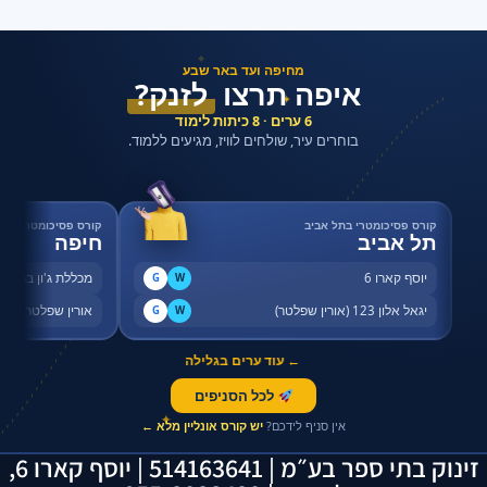
✦
מחיפה ועד באר שבע
איפה תרצו
לזנק?
✦
6 ערים · 8 כיתות לימוד
בוחרים עיר, שולחים לוויז, מגיעים ללמוד.
קורס פסיכומטרי בתל אביב
קורס פסיכומטרי בחי
תל אביב
חיפה
יוסף קארו 6
מכללת ג'ון ברייס,
G
W
יגאל אלון 123 (אורין שפלטר)
אורין שפלטר, שדר
G
W
← עוד ערים בגלילה
לכל הסניפים
✦
אין סניף לידכם?
יש קורס אונליין מלא ←
זינוק בתי ספר בע״מ | 514163641 | יוסף קארו 6,