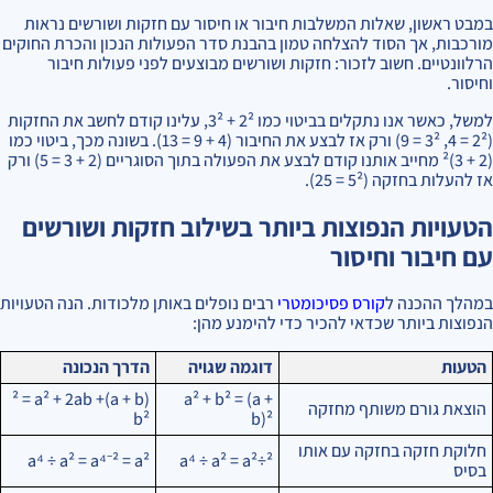
במבט ראשון, שאלות המשלבות חיבור או חיסור עם חזקות ושורשים נראות
מורכבות, אך הסוד להצלחה טמון בהבנת סדר הפעולות הנכון והכרת החוקים
הרלוונטיים. חשוב לזכור: חזקות ושורשים מבוצעים לפני פעולות חיבור
וחיסור.
למשל, כאשר אנו נתקלים בביטוי כמו 2² + 3², עלינו קודם לחשב את החזקות
(2² = 4, 3² = 9) ורק אז לבצע את החיבור (4 + 9 = 13). בשונה מכך, ביטוי כמו
(2 + 3)² מחייב אותנו קודם לבצע את הפעולה בתוך הסוגריים (2 + 3 = 5) ורק
אז להעלות בחזקה (5² = 25).
הטעויות הנפוצות ביותר בשילוב חזקות ושורשים
עם חיבור וחיסור
במהלך ההכנה ל
קורס פסיכומטרי
רבים נופלים באותן מלכודות. הנה הטעויות
הנפוצות ביותר שכדאי להכיר כדי להימנע מהן:
הטעות
דוגמה שגויה
הדרך הנכונה
(a + b)² = a² + 2ab +
a² + b² = (a +
הוצאת גורם משותף מחזקה
b²
b)²
חלוקת חזקה בחזקה עם אותו
a⁴ ÷ a² = a⁴⁻² = a²
a⁴ ÷ a² = a²÷²
בסיס