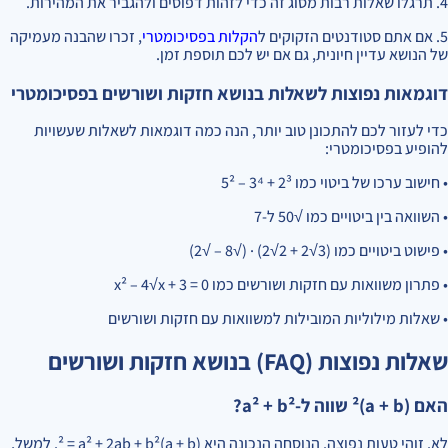
4. תרגלו שאלות רבות מסוג זה כדי לזהות דפוסים ולהגביר את המהירות.
5. אם אתם סטודנטים הזקוקים ל
הקלות בפסיכומטרי
, זכרו שהבנה מעמיקה
של הנושא עדיין חיונית, גם אם יש לכם תוספת זמן.
דוגמאות נפוצות לשאלות בנושא חזקות ושורשים בפסיכומטרי
כדי לעזור לכם להתכונן טוב יותר, הנה כמה דוגמאות לשאלות שעשויות
להופיע בפסיכומטרי:
• חישוב ערכו של ביטוי כמו 2³ + 3⁴ – 5²
• השוואה בין ביטויים כמו √50 ל-7
• פישוט ביטויים כמו (3√2 + 2√2) · (√8 – √2)
• פתרון משוואות עם חזקות ושורשים כמו x² – 4√x + 3 = 0
• שאלות מילוליות המובילות למשוואות עם חזקות ושורשים
שאלות נפוצות (FAQ) בנושא חזקות ושורשים
האם (a + b)² שווה ל-a² + b²?
לא. זוהי טעות נפוצה. הנוסחה הנכונה היא (a + b)² = a² + 2ab + b². למשל,