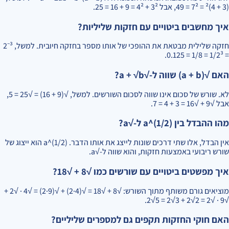
(3 + 4)² = 7² = 49, אבל 3² + 4² = 9 + 16 = 25.
איך מחשבים ביטויים עם חזקות שליליות?
חזקה שלילית מבטאת את ההופכי של אותו מספר בחזקה חיובית. למשל, 2⁻³
= 1/2³ = 1/8 = 0.125.
האם √(a + b) שווה ל-√a + √b?
לא. שורש של סכום אינו שווה לסכום השורשים. למשל, √(9 + 16) = √25 = 5,
אבל √9 + √16 = 3 + 4 = 7.
מהו ההבדל בין a^(1/2) ל-√a?
אין הבדל, אלו שתי דרכים שונות לייצג את אותו הדבר. a^(1/2) הוא ייצוג של
שורש ריבועי באמצעות חזקות, והוא שווה ל-√a.
איך מפשטים ביטויים עם שורשים כמו √8 + √18?
מוציאים גורם משותף מתוך השורש: √8 + √18 = √(4·2) + √(9·2) = √4 · √2 +
√9 · √2 = 2√2 + 3√2 = 5√2.
האם חוקי החזקות תקפים גם למספרים שליליים?