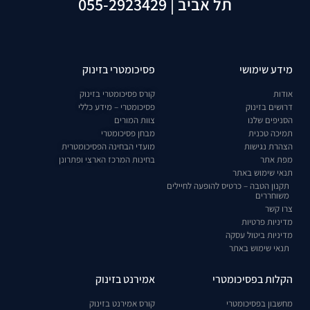
תל אביב | 055-2923429
מידע שימושי
פסיכומטרי בזינוק
אודות
קורס פסיכומטרי בזינוק
דרושים בזינוק
פסיכומטרי – מידע כללי
הסניפים שלנו
צוות המורים
תמיכה טכנית
מבחן פסיכומטרי
הצהרת נגישות
מועדי הבחינה הפסיכומטרית
מפת אתר
בחינות המרכז הארצי ופתרונן
תנאי שימוש באתר
תקנון הטבה – כרטיס להופעה לחיילים
משוחררים
צרו קשר
מדיניות פרטיות
מדיניות ביטול עסקה
תנאי שימוש באתר
הקלות בפסיכומטרי
אמירנט בזינוק
מחשבון בפסיכומטרי
קורס אמירנט בזינוק