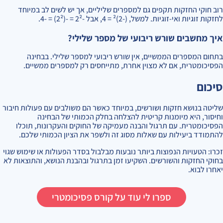
רוב חוקי החזקות תקפים גם למספרים שליליים, אך יש לשים לב במיוחד
לחזקות זוגיות ואי-זוגיות. למשל, (-2)² = 4, אבל -2² = -(2²) = -4.
איך מחשבים שורש ריבועי של מספר שלילי?
בתחום המספרים הממשיים, אין שורש ריבועי למספר שלילי. בבחינה
הפסיכומטרית, אם לא מצוין אחרת, מתייחסים רק למספרים ממשיים.
סיכום
שליטה בנושא חזקות ושורשים, במיוחד כאשר הם משולבים עם פעולות חיבור
וחיסור, היא מיומנות קריטית להצלחה בחלק הכמותי של הבחינה
הפסיכומטרית. עם תרגול והבנה מעמיקה של החוקים והעקרונות, תוכלו
להתמודד ביעילות עם שאלות מסוג זה ולשפר את הציון הכמותי שלכם.
זכרו: הטעויות הנפוצות ביותר נובעות מבלבול בסדר הפעולות או שימוש שגוי
בחוקי החזקות והשורשים. השקיעו זמן בתרגול ובהבנת הנושא, והתוצאות לא
יאחרו לבוא.
ספרו לי עוד על קורס פסיכומטרי