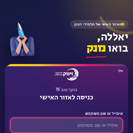
התחבר
האזור האישי של תלמידי זינוק
יאללה,
בואו
נזנק
בוקר טוב 👋
כניסה לאזור האישי
אימייל או שם משתמש